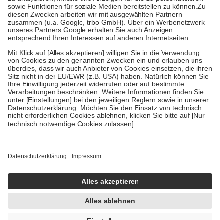
Bei Heilmitteln und häuslicher Krankenpflege beträgt die
Zuzahlung zehn Prozent der Kosten sowie zehn Euro je
Verordnung.
Um das Engagement der Versicherten für ihre eigene Gesundheit zu
stärken und die besondere Stellung der Familie zu unterstützen,
fallen
keine Zuzahlungen
an bei:
• Kindern und Jugendlichen bis zum vollendeten 18. Lebensjahr
mit Ausnahme der Fahrkosten
• Untersuchungen zur Vorsorge und Früherkennung, die von der
GKV getragen werden
• empfohlenen Schutzimpfungen
• Harn- und Blutteststreifen
Wir nutzen Trusted Shops als unabhängigen Dienstleister für die
Einholung von Bewertungen. Trusted Shops hat Maßnahmen
getroffen, um sicherzustellen, dass es sich um echte Bewertungen
handelt. Mehr Informationen findest du hier:
https://help.etrusted.com/hc/de/articles/4419944605341
Einige Bilder und Inhalte wurden unter Zuhilfenahme künstlicher
Intelligenz erstellt.