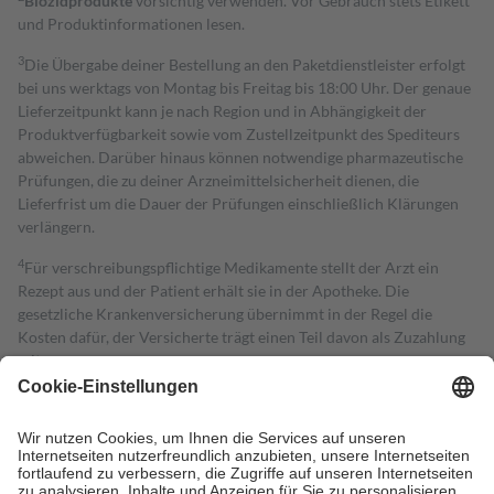
Biozidprodukte
vorsichtig verwenden. Vor Gebrauch stets Etikett
und Produktinformationen lesen.
3
Die Übergabe deiner Bestellung an den Paketdienstleister erfolgt
bei uns werktags von Montag bis Freitag bis 18:00 Uhr. Der genaue
Lieferzeitpunkt kann je nach Region und in Abhängigkeit der
Produktverfügbarkeit sowie vom Zustellzeitpunkt des Spediteurs
abweichen. Darüber hinaus können notwendige pharmazeutische
Prüfungen, die zu deiner Arzneimittelsicherheit dienen, die
Lieferfrist um die Dauer der Prüfungen einschließlich Klärungen
verlängern.
4
Für verschreibungspflichtige Medikamente stellt der Arzt ein
Rezept aus und der Patient erhält sie in der Apotheke. Die
gesetzliche Krankenversicherung übernimmt in der Regel die
Kosten dafür, der Versicherte trägt einen Teil davon als Zuzahlung
mit.
Grundsätzlich leisten Mitglieder Zuzahlungen in Höhe von zehn
Prozent des Abgabepreises,
mindestens
jedoch
fünf Euro
und
höchstens zehn Euro.
Es sind jedoch nie mehr als die tatsächlichen
Kosten der Leistung zu entrichten.
Diese Regeln gelten grundsätzlich auch für Online-Apotheken.