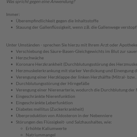
Was spricht gegen eine Anwendung?
Immer:
Überempfindlichkeit gegen die Inhaltsstoffe
Stauung der Gallenflüssigkeit, wenn z.B. die Gallenwege verstopft
Unter Umständen - sprechen Sie hierzu mit Ihrem Arzt oder Apotheke
Verschiebung des Säure-Basen-Gleichgewichts im Blut zur sauer
Herzschwäche
Koronare Herzkrankheit (Durchblutungsstörung des Herzmuske
Herzmuskelerkrankung mit starker Verdickung und Einengung
Verengung einer Herzklappe der linken Herzhälfte (Mitral- bzw.
Durchblutungsstörung der Hirngefäße
Verengung einer Nierenarterie, wodurch die Durchblutung der N
Eingeschränkte Nierenfunktion
Eingeschränkte Leberfunktion
Diabetes mellitus (Zuckerkrankheit)
Überproduktion von Aldosteron in der Nebenniere
Störungen des Flüssigkeit- und Salzhaushaltes, wie:
Erhöhte Kaliumwerte
Natriummangel