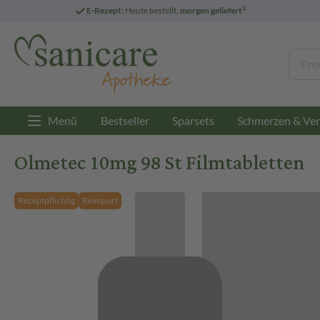
3
E-Rezept:
Heute bestellt,
morgen geliefert
Menü
Bestseller
Sparsets
Schmerzen & Ver
Olmetec 10mg 98 St Filmtabletten
Rezeptpflichtig
Reimport