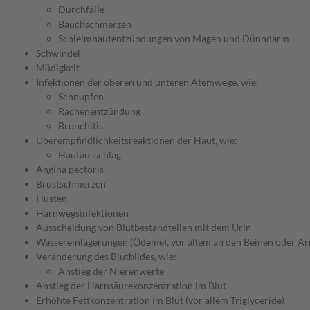
Durchfälle
Bauchschmerzen
Schleimhautentzündungen von Magen und Dünndarm
Schwindel
Müdigkeit
Infektionen der oberen und unteren Atemwege, wie:
Schnupfen
Rachenentzündung
Bronchitis
Überempfindlichkeitsreaktionen der Haut, wie:
Hautausschlag
Angina pectoris
Brustschmerzen
Husten
Harnwegsinfektionen
Ausscheidung von Blutbestandteilen mit dem Urin
Wassereinlagerungen (Ödeme), vor allem an den Beinen oder A
Veränderung des Blutbildes, wie:
Anstieg der Nierenwerte
Anstieg der Harnsäurekonzentration im Blut
Erhöhte Fettkonzentration im Blut (vor allem Triglyceride)