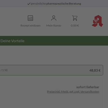
persönliche
pharmazeutische Beratung
Rezept einlösen
Mein Konto
0,00 €
Deine Vorteile
48,83 €
/ 1 St)
sofort lieferbar
Preise inkl. MwSt. ggf. zzgl. Versandkosten