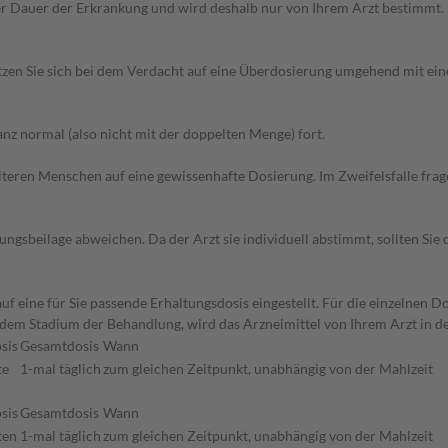
r Dauer der Erkrankung und wird deshalb nur von Ihrem Arzt bestimmt.
zen Sie sich bei dem Verdacht auf eine Überdosierung umgehend mit ein
z normal (also nicht mit der doppelten Menge) fort.
d älteren Menschen auf eine gewissenhafte Dosierung. Im Zweifelsfalle f
gsbeilage abweichen. Da der Arzt sie individuell abstimmt, sollten Si
f eine für Sie passende Erhaltungsdosis eingestellt. Für die einzelnen D
 dem Stadium der Behandlung, wird das Arzneimittel von Ihrem Arzt in 
sis
Gesamtdosis
Wann
te
1-mal täglich
zum gleichen Zeitpunkt, unabhängig von der Mahlzeit
sis
Gesamtdosis
Wann
ten
1-mal täglich
zum gleichen Zeitpunkt, unabhängig von der Mahlzeit