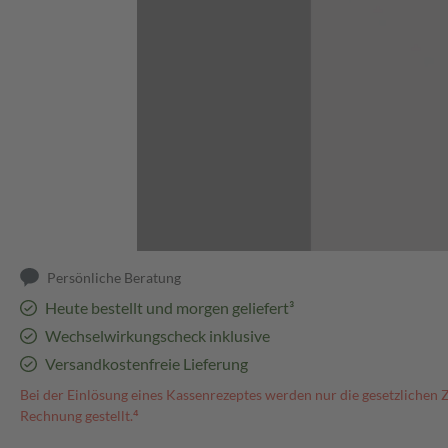
Abbildung kann abweichen
Persönliche Beratung
Heute bestellt und morgen geliefert³
Wechselwirkungscheck inklusive
Versandkostenfreie Lieferung
Bei der Einlösung eines Kassenrezeptes werden nur die gesetzlichen 
Rechnung gestellt.⁴