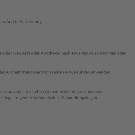
em Arzt in Verbindung.
ragen Sie Ihren Arzt oder Apotheker nach etwaigen Auswirkungen oder
e das Arzneimittel daher nach seinen Anweisungen anwenden.
osierungsschritte stehen Arzneimittel mit verschiedenen
der Regel folgendermaßen dosiert: Behandlungsbeginn: