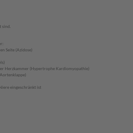
 sind.
r:
en Seite (Azidose)
ls)
 der Herzkammer (Hypertrophe Kardiomyopathie)
 Aortenklappe)
iere eingeschränkt ist