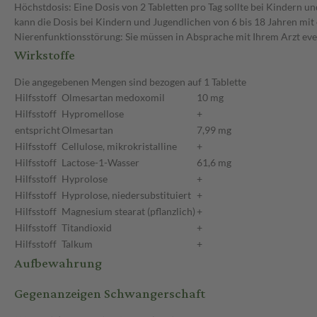
Höchstdosis: Eine Dosis von 2 Tabletten pro Tag sollte bei Kindern u
kann die Dosis bei Kindern und Jugendlichen von 6 bis 18 Jahren mit
Nierenfunktionsstörung: Sie müssen in Absprache mit Ihrem Arzt eve
Wirkstoffe
Die angegebenen Mengen sind bezogen auf 1 Tablette
Hilfsstoff
Olmesartan medoxomil
10 mg
Hilfsstoff
Hypromellose
+
entspricht
Olmesartan
7,99 mg
Hilfsstoff
Cellulose, mikrokristalline
+
Hilfsstoff
Lactose-1-Wasser
61,6 mg
Hilfsstoff
Hyprolose
+
Hilfsstoff
Hyprolose, niedersubstituiert
+
Hilfsstoff
Magnesium stearat (pflanzlich)
+
Hilfsstoff
Titandioxid
+
Hilfsstoff
Talkum
+
Aufbewahrung
Gegenanzeigen Schwangerschaft