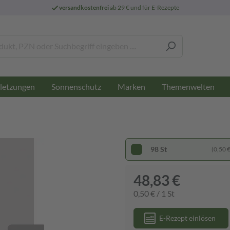
versandkostenfrei
ab 29 € und für E-Rezepte
letzungen
Sonnenschutz
Marken
Themenwelten
98 St
(0,50 € 
48,83 €
0,50 € / 1 St
E-Rezept einlösen