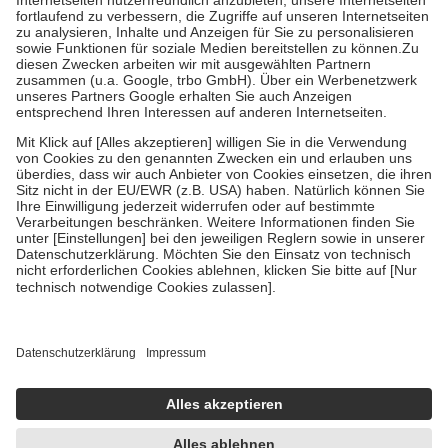
Diese Regeln gelten grundsätzlich auch für Online-Apotheken.
Bei Heilmitteln und häuslicher Krankenpflege beträgt die
Zuzahlung zehn Prozent der Kosten sowie zehn Euro je
Verordnung.
Um das Engagement der Versicherten für ihre eigene Gesundheit zu
stärken und die besondere Stellung der Familie zu unterstützen,
fallen
keine Zuzahlungen
an bei:
• Kindern und Jugendlichen bis zum vollendeten 18. Lebensjahr
mit Ausnahme der Fahrkosten
• Untersuchungen zur Vorsorge und Früherkennung, die von der
GKV getragen werden
• empfohlenen Schutzimpfungen
• Harn- und Blutteststreifen
Wir nutzen Trusted Shops als unabhängigen Dienstleister für die
Einholung von Bewertungen. Trusted Shops hat Maßnahmen
getroffen, um sicherzustellen, dass es sich um echte Bewertungen
handelt. Mehr Informationen findest du hier:
https://help.etrusted.com/hc/de/articles/4419944605341
Einige Bilder und Inhalte wurden unter Zuhilfenahme künstlicher