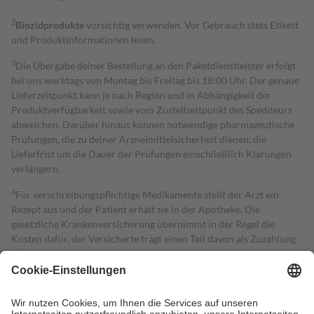
2
Biozidprodukte
vorsichtig verwenden. Vor Gebrauch stets Etikett
und Produktinformationen lesen.
3
Die Übergabe deiner Bestellung an den Paketdienstleister erfolgt
bei uns werktags von Montag bis Freitag bis 18:00 Uhr. Der genaue
Lieferzeitpunkt kann je nach Region und in Abhängigkeit der
Produktverfügbarkeit sowie vom Zustellzeitpunkt des Spediteurs
abweichen. Darüber hinaus können notwendige pharmazeutische
Prüfungen, die zu deiner Arzneimittelsicherheit dienen, die
Lieferfrist um die Dauer der Prüfungen einschließlich Klärungen
verlängern.
4
Für verschreibungspflichtige Medikamente stellt der Arzt ein
Rezept aus und der Patient erhält sie in der Apotheke. Die
gesetzliche Krankenversicherung übernimmt in der Regel die
Kosten dafür, der Versicherte trägt einen Teil davon als Zuzahlung
mit.
Grundsätzlich leisten Mitglieder Zuzahlungen in Höhe von zehn
Prozent des Abgabepreises,
mindestens
jedoch
fünf Euro
und
höchstens zehn Euro.
Es sind jedoch nie mehr als die tatsächlichen
Kosten der Leistung zu entrichten.