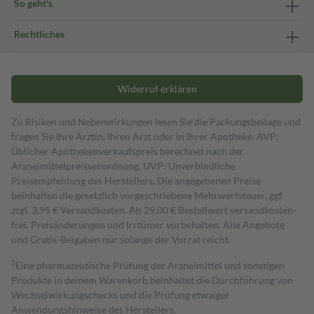
So geht's
Rechtliches
Widerruf erklären
Zu Risiken und Nebenwirkungen lesen Sie die Packungsbeilage und
fragen Sie Ihre Ärztin, Ihren Arzt oder in Ihrer Apotheke. AVP:
Üblicher Apothekenverkaufspreis berechnet nach der
Arzneimittelpreisverordnung. UVP: Unverbindliche
Preisempfehlung des Herstellers. Die angegebenen Preise
beinhalten die gesetzlich vorgeschriebene Mehrwertsteuer, ggf.
zzgl. 3,95 € Versandkosten. Ab 29,00 € Bestell­wert versand­kosten­
frei. Preisänderungen und Irrtümer vorbehalten. Alle Angebote
und Gratis-Beigaben nur solange der Vorrat reicht.
1
Eine pharmazeutische Prüfung der Arzneimittel und sonstigen
Produkte in deinem Warenkorb beinhaltet die Durchführung von
Wechselwirkungschecks und die Prüfung etwaiger
Anwendungshinweise des Herstellers.