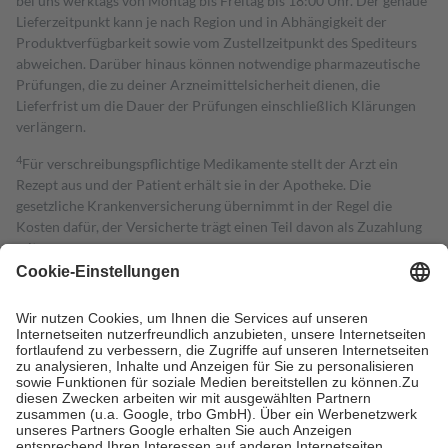
bei uns werktags von Montag bis Freitag bis 18:00 Uhr. Der genaue
Lieferzeitpunkt kann je nach Region und in Abhängigkeit der
Produktverfügbarkeit sowie vom Zustellzeitpunkt des Spediteurs
abweichen. Darüber hinaus können notwendige pharmazeutische
Prüfungen, die zu deiner Arzneimittelsicherheit dienen, die
Lieferfrist um die Dauer der Prüfungen einschließlich Klärungen
verlängern.
4
Für verschreibungspflichtige Medikamente stellt der Arzt ein
Rezept aus und der Patient erhält sie in der Apotheke. Die
gesetzliche Krankenversicherung übernimmt in der Regel die
Kosten dafür, der Versicherte trägt einen Teil davon als Zuzahlung
mit.
Grundsätzlich leisten Mitglieder Zuzahlungen in Höhe von zehn
Prozent des Abgabepreises,
mindestens
jedoch
fünf Euro
und
höchstens zehn Euro.
Es sind jedoch nie mehr als die tatsächlichen
Kosten der Leistung zu entrichten.
Diese Regeln gelten grundsätzlich auch für Online-Apotheken.
Bei Heilmitteln und häuslicher Krankenpflege beträgt die
Zuzahlung zehn Prozent der Kosten sowie zehn Euro je
Verordnung.
Um das Engagement der Versicherten für ihre eigene Gesundheit zu