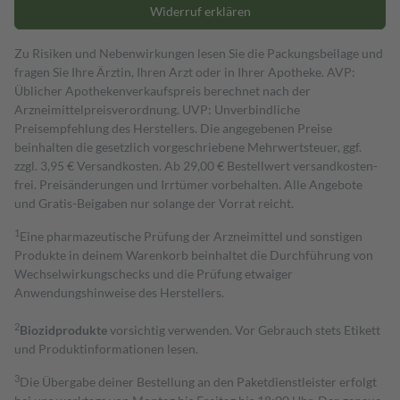
Widerruf erklären
Zu Risiken und Nebenwirkungen lesen Sie die Packungsbeilage und
fragen Sie Ihre Ärztin, Ihren Arzt oder in Ihrer Apotheke. AVP:
Üblicher Apothekenverkaufspreis berechnet nach der
Arzneimittelpreisverordnung. UVP: Unverbindliche
Preisempfehlung des Herstellers. Die angegebenen Preise
beinhalten die gesetzlich vorgeschriebene Mehrwertsteuer, ggf.
zzgl. 3,95 € Versandkosten. Ab 29,00 € Bestell­wert versand­kosten­
frei. Preisänderungen und Irrtümer vorbehalten. Alle Angebote
und Gratis-Beigaben nur solange der Vorrat reicht.
1
Eine pharmazeutische Prüfung der Arzneimittel und sonstigen
Produkte in deinem Warenkorb beinhaltet die Durchführung von
Wechselwirkungschecks und die Prüfung etwaiger
Anwendungshinweise des Herstellers.
2
Biozidprodukte
vorsichtig verwenden. Vor Gebrauch stets Etikett
und Produktinformationen lesen.
3
Die Übergabe deiner Bestellung an den Paketdienstleister erfolgt