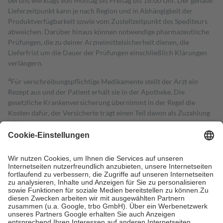
bei uns werktags von Montag bis Freitag bis 18:00 Uhr. Der genaue
Lieferzeitpunkt kann je nach Region und in Abhängigkeit der
Produktverfügbarkeit sowie vom Zustellzeitpunkt des Spediteurs
abweichen. Darüber hinaus können notwendige pharmazeutische
Prüfungen, die zu deiner Arzneimittelsicherheit dienen, die
Lieferfrist um die Dauer der Prüfungen einschließlich Klärungen
verlängern.
4
Für verschreibungspflichtige Medikamente stellt der Arzt ein
Rezept aus und der Patient erhält sie in der Apotheke. Die
gesetzliche Krankenversicherung übernimmt in der Regel die
Kosten dafür, der Versicherte trägt einen Teil davon als Zuzahlung
mit.
Grundsätzlich leisten Mitglieder Zuzahlungen in Höhe von zehn
Prozent des Abgabepreises,
mindestens
jedoch
fünf Euro
und
höchstens zehn Euro.
Es sind jedoch nie mehr als die tatsächlichen
Kosten der Leistung zu entrichten.
Diese Regeln gelten grundsätzlich auch für Online-Apotheken.
Bei Heilmitteln und häuslicher Krankenpflege beträgt die
Zuzahlung zehn Prozent der Kosten sowie zehn Euro je
Verordnung.
Um das Engagement der Versicherten für ihre eigene Gesundheit zu