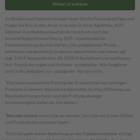
Widerruf erklären
Zu Risiken und Nebenwirkungen lesen Sie die Packungsbeilage und
fragen Sie Ihre Ärztin, Ihren Arzt oder in Ihrer Apotheke. AVP:
Üblicher Apothekenverkaufspreis berechnet nach der
Arzneimittelpreisverordnung. UVP: Unverbindliche
Preisempfehlung des Herstellers. Die angegebenen Preise
beinhalten die gesetzlich vorgeschriebene Mehrwertsteuer, ggf.
zzgl. 3,95 € Versandkosten. Ab 29,00 € Bestell­wert versand­kosten­
frei. Preisänderungen und Irrtümer vorbehalten. Alle Angebote
und Gratis-Beigaben nur solange der Vorrat reicht.
1
Eine pharmazeutische Prüfung der Arzneimittel und sonstigen
Produkte in deinem Warenkorb beinhaltet die Durchführung von
Wechselwirkungschecks und die Prüfung etwaiger
Anwendungshinweise des Herstellers.
2
Biozidprodukte
vorsichtig verwenden. Vor Gebrauch stets Etikett
und Produktinformationen lesen.
3
Die Übergabe deiner Bestellung an den Paketdienstleister erfolgt