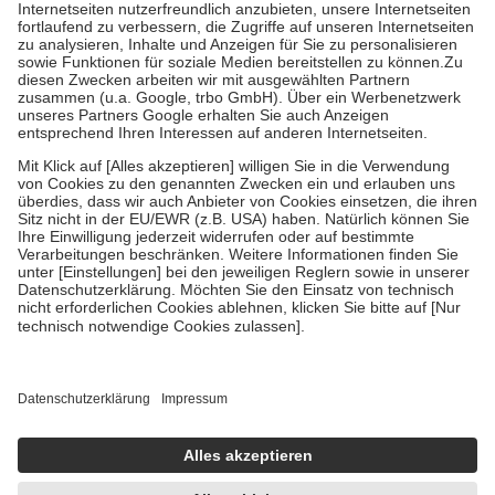
Kosten der Leistung zu entrichten.
Diese Regeln gelten grundsätzlich auch für Online-Apotheken.
Bei Heilmitteln und häuslicher Krankenpflege beträgt die
Zuzahlung zehn Prozent der Kosten sowie zehn Euro je
Verordnung.
Um das Engagement der Versicherten für ihre eigene Gesundheit zu
stärken und die besondere Stellung der Familie zu unterstützen,
fallen
keine Zuzahlungen
an bei:
• Kindern und Jugendlichen bis zum vollendeten 18. Lebensjahr
mit Ausnahme der Fahrkosten
• Untersuchungen zur Vorsorge und Früherkennung, die von der
GKV getragen werden
• empfohlenen Schutzimpfungen
• Harn- und Blutteststreifen
Wir nutzen Trusted Shops als unabhängigen Dienstleister für die
Einholung von Bewertungen. Trusted Shops hat Maßnahmen
getroffen, um sicherzustellen, dass es sich um echte Bewertungen
handelt. Mehr Informationen findest du hier:
https://help.etrusted.com/hc/de/articles/4419944605341
Einige Bilder und Inhalte wurden unter Zuhilfenahme künstlicher