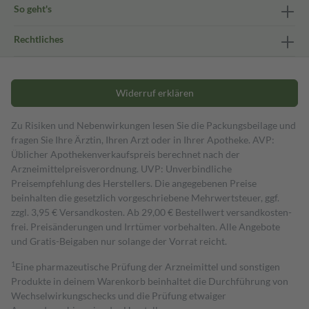
So geht's
Rechtliches
Widerruf erklären
Zu Risiken und Nebenwirkungen lesen Sie die Packungsbeilage und
fragen Sie Ihre Ärztin, Ihren Arzt oder in Ihrer Apotheke. AVP:
Üblicher Apothekenverkaufspreis berechnet nach der
Arzneimittelpreisverordnung. UVP: Unverbindliche
Preisempfehlung des Herstellers. Die angegebenen Preise
beinhalten die gesetzlich vorgeschriebene Mehrwertsteuer, ggf.
zzgl. 3,95 € Versandkosten. Ab 29,00 € Bestell­wert versand­kosten­
frei. Preisänderungen und Irrtümer vorbehalten. Alle Angebote
und Gratis-Beigaben nur solange der Vorrat reicht.
1
Eine pharmazeutische Prüfung der Arzneimittel und sonstigen
Produkte in deinem Warenkorb beinhaltet die Durchführung von
Wechselwirkungschecks und die Prüfung etwaiger