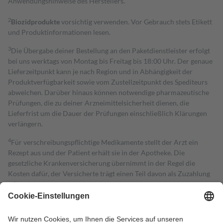
Anwendungshinweise des Herstellers.
2
Biozidprodukte
vorsichtig verwenden. Vor Gebrauch stets Etikett
und Produktinformationen lesen.
3
Die Übergabe deiner Bestellung an den Paketdienstleister erfolgt
bei uns werktags von Montag bis Freitag bis 18:00 Uhr. Der genaue
Lieferzeitpunkt kann je nach Region und in Abhängigkeit der
Produktverfügbarkeit sowie vom Zustellzeitpunkt des Spediteurs
abweichen. Darüber hinaus können notwendige pharmazeutische
Prüfungen, die zu deiner Arzneimittelsicherheit dienen, die
Lieferfrist um die Dauer der Prüfungen einschließlich Klärungen
verlängern.
4
Für verschreibungspflichtige Medikamente stellt der Arzt ein
Rezept aus und der Patient erhält sie in der Apotheke. Die
gesetzliche Krankenversicherung übernimmt in der Regel die
Kosten dafür, der Versicherte trägt einen Teil davon als Zuzahlung
mit.
Grundsätzlich leisten Mitglieder Zuzahlungen in Höhe von zehn
Prozent des Abgabepreises,
mindestens
jedoch
fünf Euro
und
höchstens zehn Euro.
Es sind jedoch nie mehr als die tatsächlichen