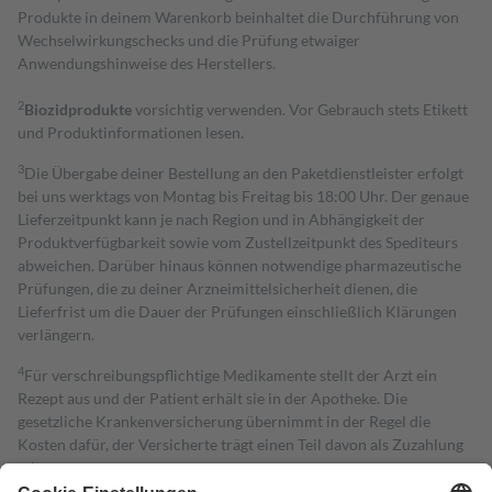
Produkte in deinem Warenkorb beinhaltet die Durchführung von
Wechselwirkungschecks und die Prüfung etwaiger
Anwendungshinweise des Herstellers.
2
Biozidprodukte
vorsichtig verwenden. Vor Gebrauch stets Etikett
und Produktinformationen lesen.
3
Die Übergabe deiner Bestellung an den Paketdienstleister erfolgt
bei uns werktags von Montag bis Freitag bis 18:00 Uhr. Der genaue
Lieferzeitpunkt kann je nach Region und in Abhängigkeit der
Produktverfügbarkeit sowie vom Zustellzeitpunkt des Spediteurs
abweichen. Darüber hinaus können notwendige pharmazeutische
Prüfungen, die zu deiner Arzneimittelsicherheit dienen, die
Lieferfrist um die Dauer der Prüfungen einschließlich Klärungen
verlängern.
4
Für verschreibungspflichtige Medikamente stellt der Arzt ein
Rezept aus und der Patient erhält sie in der Apotheke. Die
gesetzliche Krankenversicherung übernimmt in der Regel die
Kosten dafür, der Versicherte trägt einen Teil davon als Zuzahlung
mit.
Grundsätzlich leisten Mitglieder Zuzahlungen in Höhe von zehn