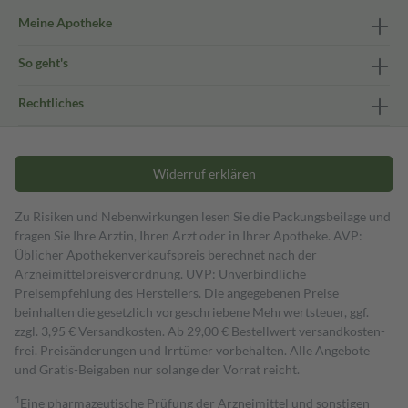
Meine Apotheke
So geht's
Rechtliches
Widerruf erklären
Zu Risiken und Nebenwirkungen lesen Sie die Packungsbeilage und
fragen Sie Ihre Ärztin, Ihren Arzt oder in Ihrer Apotheke. AVP:
Üblicher Apothekenverkaufspreis berechnet nach der
Arzneimittelpreisverordnung. UVP: Unverbindliche
Preisempfehlung des Herstellers. Die angegebenen Preise
beinhalten die gesetzlich vorgeschriebene Mehrwertsteuer, ggf.
zzgl. 3,95 € Versandkosten. Ab 29,00 € Bestell­wert versand­kosten­
frei. Preisänderungen und Irrtümer vorbehalten. Alle Angebote
und Gratis-Beigaben nur solange der Vorrat reicht.
1
Eine pharmazeutische Prüfung der Arzneimittel und sonstigen