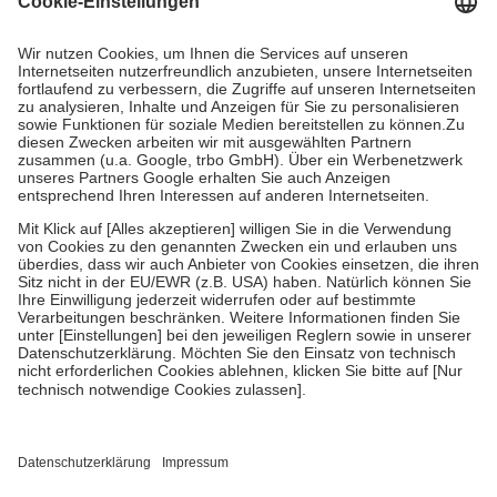
Prozent des Abgabepreises,
mindestens
jedoch
fünf Euro
und
höchstens zehn Euro.
Es sind jedoch nie mehr als die tatsächlichen
Kosten der Leistung zu entrichten.
Diese Regeln gelten grundsätzlich auch für Online-Apotheken.
Bei Heilmitteln und häuslicher Krankenpflege beträgt die
Zuzahlung zehn Prozent der Kosten sowie zehn Euro je
Verordnung.
Um das Engagement der Versicherten für ihre eigene Gesundheit zu
stärken und die besondere Stellung der Familie zu unterstützen,
fallen
keine Zuzahlungen
an bei:
• Kindern und Jugendlichen bis zum vollendeten 18. Lebensjahr
mit Ausnahme der Fahrkosten
• Untersuchungen zur Vorsorge und Früherkennung, die von der
GKV getragen werden
• empfohlenen Schutzimpfungen
• Harn- und Blutteststreifen
Wir nutzen Trusted Shops als unabhängigen Dienstleister für die
Einholung von Bewertungen. Trusted Shops hat Maßnahmen
getroffen, um sicherzustellen, dass es sich um echte Bewertungen
handelt. Mehr Informationen findest du hier: