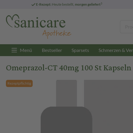
3
E-Rezept:
Heute bestellt,
morgen geliefert
Menü
Bestseller
Sparsets
Schmerzen & Ver
Omeprazol-CT 40mg 100 St Kapseln 
Rezeptpflichtig