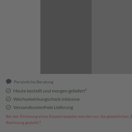
Abbildung kann abweichen
Persönliche Beratung
Heute bestellt und morgen geliefert³
Wechselwirkungscheck inklusive
Versandkostenfreie Lieferung
Bei der Einlösung eines Kassenrezeptes werden nur die gesetzlichen 
Rechnung gestellt.⁴