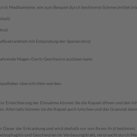
ch Medikamente, wie zum Beispiel durch bestimmte Schmerzmittel (nich
kheit)
hre)
efluxkrankheit mit Entzündung der Speiseröhre)
derkehrende Magen-Darm-Geschwüre auslösen kann
 Apotheker überschritten werden.
. Zur Erleichterung der Einnahme können Sie die Kapsel öffnen und den In
ben. Alternativ können sie die Kapsel auch lutschen und das Granulat dan
r Dauer der Erkrankung und wird deshalb nur von Ihrem Arzt bestimmt
sophagitis und Geschwüren im Verdauungstrakt, verursacht durch Medi