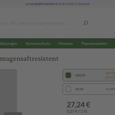
versandkostenfrei
ab 29 € und für E-Rezepte
letzungen
Sonnenschutz
Marken
Themenwelten
magensaftresistent
Sparti
100 St
(0,27 € 
50 St
(0,38 € 
27,24 €
0,27 € / 1 St