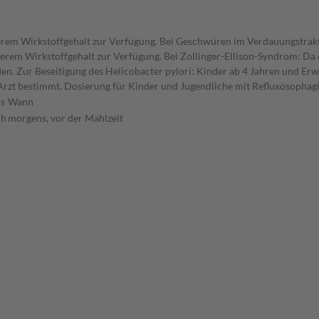
gerem Wirkstoffgehalt zur Verfügung. Bei Geschwüren im Verdauungstrak
gerem Wirkstoffgehalt zur Verfügung. Bei Zollinger-Ellison-Syndrom: Da
rden. Zur Beseitigung des Helicobacter pylori: Kinder ab 4 Jahren und E
Arzt bestimmt. Dosierung für Kinder und Jugendliche mit Refluxösophag
s
Wann
ch
morgens, vor der Mahlzeit