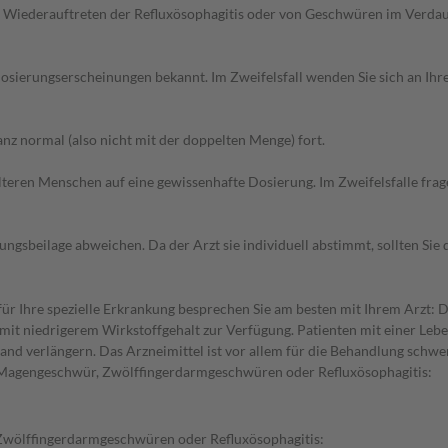
Wiederauftreten der Refluxösophagitis oder von Geschwüren im Verdauun
sierungserscheinungen bekannt. Im Zweifelsfall wenden Sie sich an Ihre
z normal (also nicht mit der doppelten Menge) fort.
d älteren Menschen auf eine gewissenhafte Dosierung. Im Zweifelsfalle f
gsbeilage abweichen. Da der Arzt sie individuell abstimmt, sollten Si
 Ihre spezielle Erkrankung besprechen Sie am besten mit Ihrem Arzt: D
mit niedrigerem Wirkstoffgehalt zur Verfügung. Patienten mit einer Leb
and verlängern. Das Arzneimittel ist vor allem für die Behandlung schwe
ei Magengeschwür, Zwölffingerdarmgeschwüren oder Refluxösophagitis:
wölffingerdarmgeschwüren oder Refluxösophagitis: