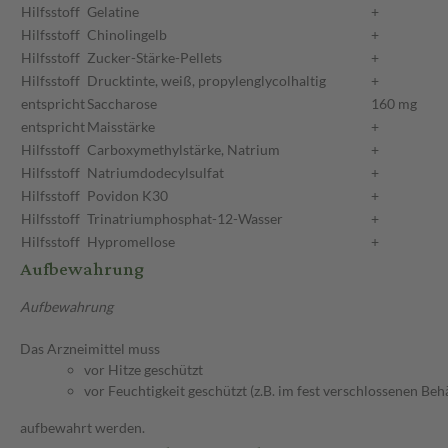
Hilfsstoff
Gelatine
+
Hilfsstoff
Chinolingelb
+
Hilfsstoff
Zucker-Stärke-Pellets
+
Hilfsstoff
Drucktinte, weiß, propylenglycolhaltig
+
entspricht
Saccharose
160 mg
entspricht
Maisstärke
+
Hilfsstoff
Carboxymethylstärke, Natrium
+
Hilfsstoff
Natriumdodecylsulfat
+
Hilfsstoff
Povidon K30
+
Hilfsstoff
Trinatriumphosphat-12-Wasser
+
Hilfsstoff
Hypromellose
+
Aufbewahrung
Aufbewahrung
Das Arzneimittel muss
vor Hitze geschützt
vor Feuchtigkeit geschützt (z.B. im fest verschlossenen Behä
aufbewahrt werden.