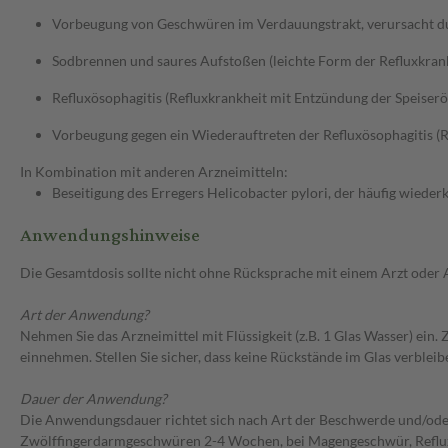
Vorbeugung von Geschwüren im Verdauungstrakt, verursacht dur
Sodbrennen und saures Aufstoßen (leichte Form der Refluxkran
Refluxösophagitis (Refluxkrankheit mit Entzündung der Speiserö
Vorbeugung gegen ein Wiederauftreten der Refluxösophagitis (R
In Kombination mit anderen Arzneimitteln:
Beseitigung des Erregers Helicobacter pylori, der häufig wie
Anwendungshinweise
Die Gesamtdosis sollte nicht ohne Rücksprache mit einem Arzt oder
Art der Anwendung?
Nehmen Sie das Arzneimittel mit Flüssigkeit (z.B. 1 Glas Wasser) ein
einnehmen. Stellen Sie sicher, dass keine Rückstände im Glas verblei
Dauer der Anwendung?
Die Anwendungsdauer richtet sich nach Art der Beschwerde und/ode
Zwölffingerdarmgeschwüren 2-4 Wochen, bei Magengeschwür, Refluxö