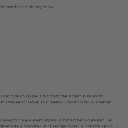
t-steroidale Antiphlogistika)
halt mit stillem Wasser, Fruchtsaft oder Apfelmus gemischt
n mit Wasser schlucken. Die Pellets dürfen nicht zerkaut werden.
. Die empfohlene Anwendungsdauer beträgt bei Sodbrennen und
kamente, 4-8 Wochen, zur Beseitigung des Helicobacters pylori 1