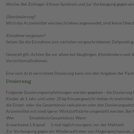
Woche. Bei Zollinger-Ellison-Syndrom und zur Vorbeugung gegen ein 
Überdosierung?
Wird das Arzneimittel wie beschrieben angewendet, sind keine Überdo
Einnahme vergessen?
Setzen Sie die Einnahme zum nächsten vorgeschriebenen Zeitpunkt gan
Generell gilt: Achten Sie vor allem bei Säuglingen, Kleinkindern un
Vorsichtsmaßnahmen.
Eine vom Arzt verordnete Dosierung kann von den Angaben der Packun
Dosierung
Folgende Dosierungsempfehlungen werden gegeben - die Dosierung für
Kinder ab 1 Jahr und unter 20 kg Körpergewicht stehen Arzneimittel 
die Einzel- oder die Gesamtdosis reduzieren oder den Dosierungsabst
Arzneimittel mit niedrigerer Wirkstoffstärke umgestellt werden. B
Wer
Einzeldosis
Gesamtdosis
Wann
Erwachsene
1 Kapsel
1-mal täglich
morgens, vor der Mahlzeit
Zur Vorbeugung gegen ein Wiederauftreten von Magengeschwüren, Z