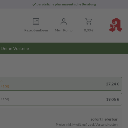
persönliche
pharmazeutische Beratung
Rezept einlösen
Mein Konto
0,00 €
Deine Vorteile
pp
27,24 €
/ 1 St)
19,05 €
/ 1 St)
sofort lieferbar
Preise inkl. MwSt. ggf. zzgl. Versandkosten