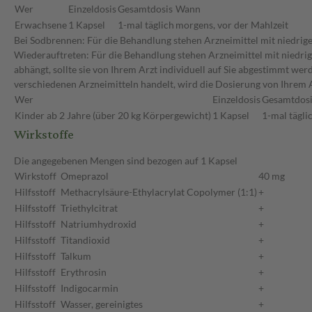
Wer
Einzeldosis
Gesamtdosis
Wann
Erwachsene
1 Kapsel
1-mal täglich
morgens, vor der Mahlzeit
Bei Sodbrennen: Für die Behandlung stehen Arzneimittel mit niedri
Wiederauftreten: Für die Behandlung stehen Arzneimittel mit niedri
abhängt, sollte sie von Ihrem Arzt individuell auf Sie abgestimmt we
verschiedenen Arzneimitteln handelt, wird die Dosierung von Ihrem 
Wer
Einzeldosis
Gesamtdosi
Kinder ab 2 Jahre (über 20 kg Körpergewicht)
1 Kapsel
1-mal tägli
Wirkstoffe
Die angegebenen Mengen sind bezogen auf 1 Kapsel
Wirkstoff
Omeprazol
40 mg
Hilfsstoff
Methacrylsäure-Ethylacrylat Copolymer (1:1)
+
Hilfsstoff
Triethylcitrat
+
Hilfsstoff
Natriumhydroxid
+
Hilfsstoff
Titandioxid
+
Hilfsstoff
Talkum
+
Hilfsstoff
Erythrosin
+
Hilfsstoff
Indigocarmin
+
Hilfsstoff
Wasser, gereinigtes
+