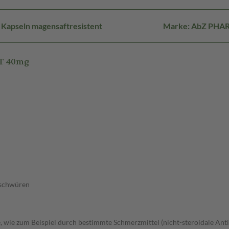
 Kapseln magensaftresistent
Marke: AbZ PH
CT 40mg
eschwüren
wie zum Beispiel durch bestimmte Schmerzmittel (nicht-steroidale Anti