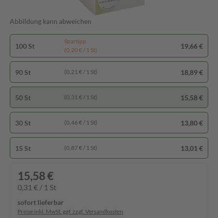
Abbildung kann abweichen
Spartipp
100 St
19,66 €
(0,20 € / 1 St)
90 St
18,89 €
(0,21 € / 1 St)
50 St
15,58 €
(0,31 € / 1 St)
30 St
13,80 €
(0,46 € / 1 St)
15 St
13,01 €
(0,87 € / 1 St)
15,58 €
0,31 € / 1 St
sofort lieferbar
Preise inkl. MwSt. ggf. zzgl. Versandkosten