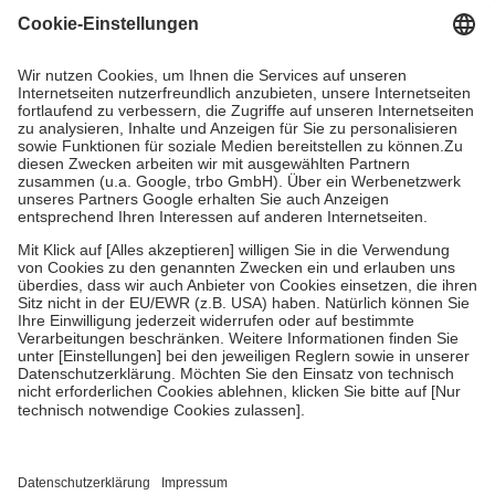
Grundsätzlich leisten Mitglieder Zuzahlungen in Höhe von zehn
Prozent des Abgabepreises,
mindestens
jedoch
fünf Euro
und
höchstens zehn Euro.
Es sind jedoch nie mehr als die tatsächlichen
Kosten der Leistung zu entrichten.
Diese Regeln gelten grundsätzlich auch für Online-Apotheken.
Bei Heilmitteln und häuslicher Krankenpflege beträgt die
Zuzahlung zehn Prozent der Kosten sowie zehn Euro je
Verordnung.
Um das Engagement der Versicherten für ihre eigene Gesundheit zu
stärken und die besondere Stellung der Familie zu unterstützen,
fallen
keine Zuzahlungen
an bei:
• Kindern und Jugendlichen bis zum vollendeten 18. Lebensjahr
mit Ausnahme der Fahrkosten
• Untersuchungen zur Vorsorge und Früherkennung, die von der
GKV getragen werden
• empfohlenen Schutzimpfungen
• Harn- und Blutteststreifen
Wir nutzen Trusted Shops als unabhängigen Dienstleister für die
Einholung von Bewertungen. Trusted Shops hat Maßnahmen
getroffen, um sicherzustellen, dass es sich um echte Bewertungen