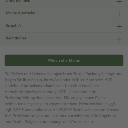
Unternehmen
Meine Apotheke
So geht's
Rechtliches
Widerruf erklären
Zu Risiken und Nebenwirkungen lesen Sie die Packungsbeilage und
fragen Sie Ihre Ärztin, Ihren Arzt oder in Ihrer Apotheke. AVP:
Üblicher Apothekenverkaufspreis berechnet nach der
Arzneimittelpreisverordnung. UVP: Unverbindliche
Preisempfehlung des Herstellers. Die angegebenen Preise
beinhalten die gesetzlich vorgeschriebene Mehrwertsteuer, ggf.
zzgl. 3,95 € Versandkosten. Ab 29,00 € Bestell­wert versand­kosten­
frei. Preisänderungen und Irrtümer vorbehalten. Alle Angebote
und Gratis-Beigaben nur solange der Vorrat reicht.