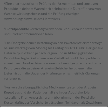
1
Eine pharmazeutische Prüfung der Arzneimittel und sonstigen
Produkte in deinem Warenkorb beinhaltet die Durchführung von
Wechselwirkungschecks und die Prüfung etwaiger
Anwendungshinweise des Herstellers.
2
Biozidprodukte
vorsichtig verwenden. Vor Gebrauch stets Etikett
und Produktinformationen lesen.
3
Die Übergabe deiner Bestellung an den Paketdienstleister erfolgt
bei uns werktags von Montag bis Freitag bis 18:00 Uhr. Der genaue
Lieferzeitpunkt kann je nach Region und in Abhängigkeit der
Produktverfügbarkeit sowie vom Zustellzeitpunkt des Spediteurs
abweichen. Darüber hinaus können notwendige pharmazeutische
Prüfungen, die zu deiner Arzneimittelsicherheit dienen, die
Lieferfrist um die Dauer der Prüfungen einschließlich Klärungen
verlängern.
4
Für verschreibungspflichtige Medikamente stellt der Arzt ein
Rezept aus und der Patient erhält sie in der Apotheke. Die
gesetzliche Krankenversicherung übernimmt in der Regel die
Kosten dafür, der Versicherte trägt einen Teil davon als Zuzahlung
mit.