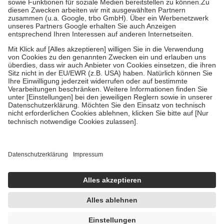
Zuzahlung zehn Prozent der Kosten sowie zehn Euro je
Verordnung.
Um das Engagement der Versicherten für ihre eigene Gesundheit zu
stärken und die besondere Stellung der Familie zu unterstützen,
fallen
keine Zuzahlungen
an bei:
• Kindern und Jugendlichen bis zum vollendeten 18. Lebensjahr
mit Ausnahme der Fahrkosten
• Untersuchungen zur Vorsorge und Früherkennung, die von der
GKV getragen werden
• empfohlenen Schutzimpfungen
• Harn- und Blutteststreifen
Wir nutzen Trusted Shops als unabhängigen Dienstleister für die
Einholung von Bewertungen. Trusted Shops hat Maßnahmen
getroffen, um sicherzustellen, dass es sich um echte Bewertungen
handelt. Mehr Informationen findest du hier:
https://help.etrusted.com/hc/de/articles/4419944605341
Einige Bilder und Inhalte wurden unter Zuhilfenahme künstlicher
Intelligenz erstellt.