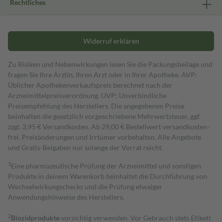
Rechtliches
Widerruf erklären
Zu Risiken und Nebenwirkungen lesen Sie die Packungsbeilage und
fragen Sie Ihre Ärztin, Ihren Arzt oder in Ihrer Apotheke. AVP:
Üblicher Apothekenverkaufspreis berechnet nach der
Arzneimittelpreisverordnung. UVP: Unverbindliche
Preisempfehlung des Herstellers. Die angegebenen Preise
beinhalten die gesetzlich vorgeschriebene Mehrwertsteuer, ggf.
zzgl. 3,95 € Versandkosten. Ab 29,00 € Bestell­wert versand­kosten­
frei. Preisänderungen und Irrtümer vorbehalten. Alle Angebote
und Gratis-Beigaben nur solange der Vorrat reicht.
1
Eine pharmazeutische Prüfung der Arzneimittel und sonstigen
Produkte in deinem Warenkorb beinhaltet die Durchführung von
Wechselwirkungschecks und die Prüfung etwaiger
Anwendungshinweise des Herstellers.
2
Biozidprodukte
vorsichtig verwenden. Vor Gebrauch stets Etikett