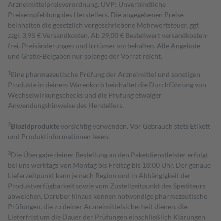
Arzneimittelpreisverordnung. UVP: Unverbindliche
Preisempfehlung des Herstellers. Die angegebenen Preise
beinhalten die gesetzlich vorgeschriebene Mehrwertsteuer, ggf.
zzgl. 3,95 € Versandkosten. Ab 29,00 € Bestell­wert versand­kosten­
frei. Preisänderungen und Irrtümer vorbehalten. Alle Angebote
und Gratis-Beigaben nur solange der Vorrat reicht.
1
Eine pharmazeutische Prüfung der Arzneimittel und sonstigen
Produkte in deinem Warenkorb beinhaltet die Durchführung von
Wechselwirkungschecks und die Prüfung etwaiger
Anwendungshinweise des Herstellers.
2
Biozidprodukte
vorsichtig verwenden. Vor Gebrauch stets Etikett
und Produktinformationen lesen.
3
Die Übergabe deiner Bestellung an den Paketdienstleister erfolgt
bei uns werktags von Montag bis Freitag bis 18:00 Uhr. Der genaue
Lieferzeitpunkt kann je nach Region und in Abhängigkeit der
Produktverfügbarkeit sowie vom Zustellzeitpunkt des Spediteurs
abweichen. Darüber hinaus können notwendige pharmazeutische
Prüfungen, die zu deiner Arzneimittelsicherheit dienen, die
Lieferfrist um die Dauer der Prüfungen einschließlich Klärungen