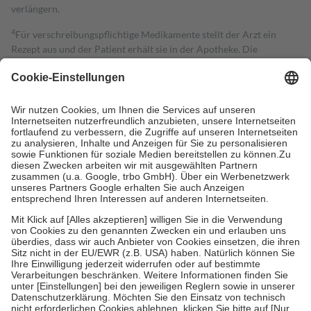
verlängern.
4
Für verschreibungspflichtige Medikamente stellt der Arzt ein
Rezept aus und der Patient erhält sie in der Apotheke. Die
gesetzliche Krankenversicherung übernimmt in der Regel die
Kosten dafür, der Versicherte trägt einen Teil davon als Zuzahlung
mit.
Grundsätzlich leisten Mitglieder Zuzahlungen in Höhe von zehn
Prozent des Abgabepreises,
mindestens
jedoch
fünf Euro
und
höchstens zehn Euro.
Es sind jedoch nie mehr als die tatsächlichen
Kosten der Leistung zu entrichten.
Diese Regeln gelten grundsätzlich auch für Online-Apotheken.
Bei Heilmitteln und häuslicher Krankenpflege beträgt die
Zuzahlung zehn Prozent der Kosten sowie zehn Euro je
Verordnung.
Um das Engagement der Versicherten für ihre eigene Gesundheit zu
stärken und die besondere Stellung der Familie zu unterstützen,
fallen
keine Zuzahlungen
an bei:
• Kindern und Jugendlichen bis zum vollendeten 18. Lebensjahr
mit Ausnahme der Fahrkosten
• Untersuchungen zur Vorsorge und Früherkennung, die von der