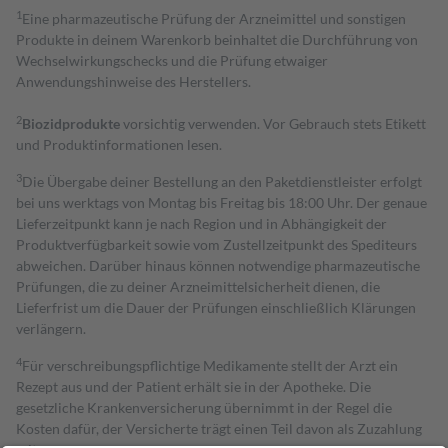
1
Eine pharmazeutische Prüfung der Arzneimittel und sonstigen
Produkte in deinem Warenkorb beinhaltet die Durchführung von
Wechselwirkungschecks und die Prüfung etwaiger
Anwendungshinweise des Herstellers.
2
Biozidprodukte
vorsichtig verwenden. Vor Gebrauch stets Etikett
und Produktinformationen lesen.
3
Die Übergabe deiner Bestellung an den Paketdienstleister erfolgt
bei uns werktags von Montag bis Freitag bis 18:00 Uhr. Der genaue
Lieferzeitpunkt kann je nach Region und in Abhängigkeit der
Produktverfügbarkeit sowie vom Zustellzeitpunkt des Spediteurs
abweichen. Darüber hinaus können notwendige pharmazeutische
Prüfungen, die zu deiner Arzneimittelsicherheit dienen, die
Lieferfrist um die Dauer der Prüfungen einschließlich Klärungen
verlängern.
4
Für verschreibungspflichtige Medikamente stellt der Arzt ein
Rezept aus und der Patient erhält sie in der Apotheke. Die
gesetzliche Krankenversicherung übernimmt in der Regel die
Kosten dafür, der Versicherte trägt einen Teil davon als Zuzahlung