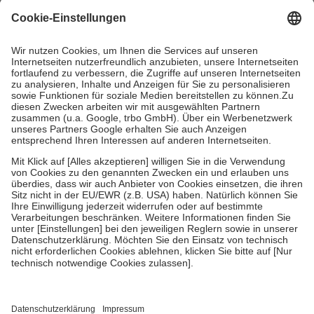
mit.
Grundsätzlich leisten Mitglieder Zuzahlungen in Höhe von zehn
Prozent des Abgabepreises,
mindestens
jedoch
fünf Euro
und
höchstens zehn Euro.
Es sind jedoch nie mehr als die tatsächlichen
Kosten der Leistung zu entrichten.
Diese Regeln gelten grundsätzlich auch für Online-Apotheken.
Bei Heilmitteln und häuslicher Krankenpflege beträgt die
Zuzahlung zehn Prozent der Kosten sowie zehn Euro je
Verordnung.
Um das Engagement der Versicherten für ihre eigene Gesundheit zu
stärken und die besondere Stellung der Familie zu unterstützen,
fallen
keine Zuzahlungen
an bei:
• Kindern und Jugendlichen bis zum vollendeten 18. Lebensjahr
mit Ausnahme der Fahrkosten
• Untersuchungen zur Vorsorge und Früherkennung, die von der
GKV getragen werden
• empfohlenen Schutzimpfungen
• Harn- und Blutteststreifen
Wir nutzen Trusted Shops als unabhängigen Dienstleister für die
Einholung von Bewertungen. Trusted Shops hat Maßnahmen
getroffen, um sicherzustellen, dass es sich um echte Bewertungen