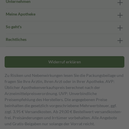
Unternehmen
Meine Apotheke
So geht's
Rechtliches
Widerruf erklären
Zu Risiken und Nebenwirkungen lesen Sie die Packungsbeilage und
fragen Sie Ihre Ärztin, Ihren Arzt oder in Ihrer Apotheke. AVP:
Üblicher Apothekenverkaufspreis berechnet nach der
Arzneimittelpreisverordnung. UVP: Unverbindliche
Preisempfehlung des Herstellers. Die angegebenen Preise
beinhalten die gesetzlich vorgeschriebene Mehrwertsteuer, ggf.
zzgl. 3,95 € Versandkosten. Ab 29,00 € Bestell­wert versand­kosten­
frei. Preisänderungen und Irrtümer vorbehalten. Alle Angebote
und Gratis-Beigaben nur solange der Vorrat reicht.