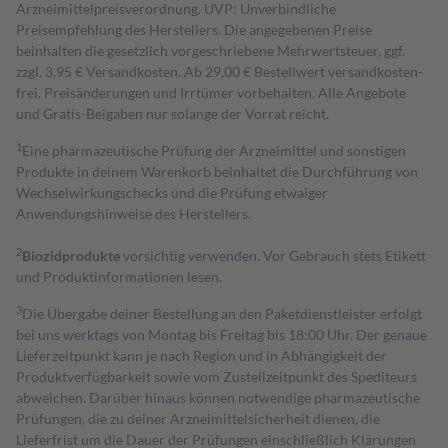
Arzneimittelpreisverordnung. UVP: Unverbindliche
Preisempfehlung des Herstellers. Die angegebenen Preise
beinhalten die gesetzlich vorgeschriebene Mehrwertsteuer, ggf.
zzgl. 3,95 € Versandkosten. Ab 29,00 € Bestell­wert versand­kosten­
frei. Preisänderungen und Irrtümer vorbehalten. Alle Angebote
und Gratis-Beigaben nur solange der Vorrat reicht.
1
Eine pharmazeutische Prüfung der Arzneimittel und sonstigen
Produkte in deinem Warenkorb beinhaltet die Durchführung von
Wechselwirkungschecks und die Prüfung etwaiger
Anwendungshinweise des Herstellers.
2
Biozidprodukte
vorsichtig verwenden. Vor Gebrauch stets Etikett
und Produktinformationen lesen.
3
Die Übergabe deiner Bestellung an den Paketdienstleister erfolgt
bei uns werktags von Montag bis Freitag bis 18:00 Uhr. Der genaue
Lieferzeitpunkt kann je nach Region und in Abhängigkeit der
Produktverfügbarkeit sowie vom Zustellzeitpunkt des Spediteurs
abweichen. Darüber hinaus können notwendige pharmazeutische
Prüfungen, die zu deiner Arzneimittelsicherheit dienen, die
Lieferfrist um die Dauer der Prüfungen einschließlich Klärungen