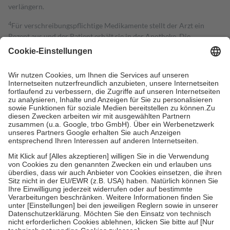
verlängern.
4
Für verschreibungspflichtige Medikamente stellt der Arzt ein
Rezept aus und der Patient erhält sie in der Apotheke. Die
gesetzliche Krankenversicherung übernimmt in der Regel die
Kosten dafür, der Versicherte trägt einen Teil davon als Zuzahlung
mit.
Grundsätzlich leisten Mitglieder Zuzahlungen in Höhe von zehn
Prozent des Abgabepreises,
mindestens
jedoch
fünf Euro
und
höchstens zehn Euro.
Es sind jedoch nie mehr als die tatsächlichen
Kosten der Leistung zu entrichten.
Diese Regeln gelten grundsätzlich auch für Online-Apotheken.
Bei Heilmitteln und häuslicher Krankenpflege beträgt die
Zuzahlung zehn Prozent der Kosten sowie zehn Euro je
Verordnung.
Um das Engagement der Versicherten für ihre eigene Gesundheit zu
stärken und die besondere Stellung der Familie zu unterstützen,
fallen
keine Zuzahlungen
an bei:
• Kindern und Jugendlichen bis zum vollendeten 18. Lebensjahr
mit Ausnahme der Fahrkosten
• Untersuchungen zur Vorsorge und Früherkennung, die von der