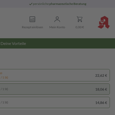
persönliche
pharmazeutische Beratung
Rezept einlösen
Mein Konto
0,00 €
Deine Vorteile
pp
22,62 €
/ 1 St)
18,06 €
/ 1 St)
14,86 €
/ 1 St)