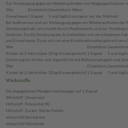
Zur Vorbeugung gegen ein Wiederauftreten von Magengeschwüren 
Wer
Einzeldosis
Gesamtdosis
Wann
Erwachsene
1 Kapsel
1-mal täglich
morgens, vor der Mahlzeit
Bei Sodbrennen und zur Vorbeugung gegen ein Wiederauftreten der Re
Verdauungstrakt, verursacht durch Medikamente, und zur Vorbeugung 
Syndrom: Da die Dosierung des Arzneimittels von verschiedenen Faktor
und Erwachsene: Da es sich um eine Kombinationstherapie mit versc
Wer
Einzeldosis
Gesamtdosi
Kinder ab 2 Jahre (über 20 kg Körpergewicht)
1 Kapsel
1-mal tägli
Dosierung für Kinder und Jugendliche mit Refluxösophagitis und So
Wer
Einzeldosis
Gesamtdosi
Kinder ab 2 Jahre (über 20 kg Körpergewicht)
1 Kapsel
1-mal tägli
Wirkstoffe
Die angegebenen Mengen sind bezogen auf 1 Kapsel
Wirkstoff
Omeprazol
Hilfsstoff
Polysorbat 80
Hilfsstoff
Zucker-Stärke-Pellets
entspricht
Saccharose
entspricht
Maisstärke