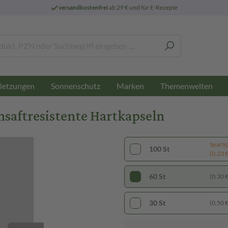
versandkostenfrei
ab 29 € und für E-Rezepte
letzungen
Sonnenschutz
Marken
Themenwelten
aftresistente Hartkapseln
Sparti
100 St
(0,23 € 
60 St
(0,30 € 
30 St
(0,50 € 