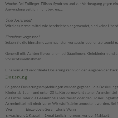
Woche. Bei Zollinger-Ellison-Syndrom und zur Vorbeugung gegen ein
Anwendung zeitlich nicht begrenzt.
Überdosierung?
Wird das Arzneimittel wie beschrieben angewendet, sind keine Überdo
Einnahme vergessen?
Setzen Sie die Einnahme zum nächsten vorgeschriebenen Zeitpunkt gan
Generell gilt: Achten Sie vor allem bei Säuglingen, Kleinkindern un
Vorsichtsmaßnahmen.
Eine vom Arzt verordnete Dosierung kann von den Angaben der Packun
Dosierung
Folgende Dosierungsempfehlungen werden gegeben - die Dosierung für
Kinder ab 1 Jahr und unter 20 kg Körpergewicht stehen Arzneimittel 
die Einzel- oder die Gesamtdosis reduzieren oder den Dosierungsabst
Arzneimittel mit niedrigerer Wirkstoffstärke umgestellt werden. B
Wer
Einzeldosis
Gesamtdosis
Wann
Erwachsene
1 Kapsel
1-mal täglich
morgens, vor der Mahlzeit