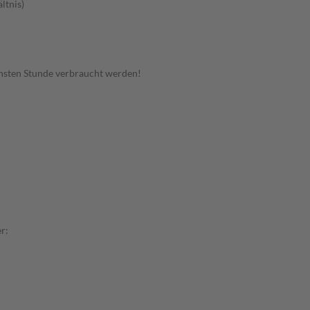
ltnis)
hsten Stunde verbraucht werden!
r: