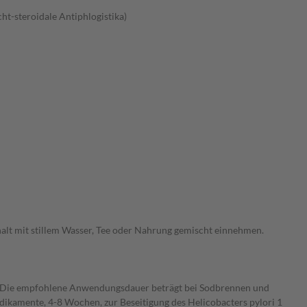
t-steroidale Antiphlogistika)
nhalt mit stillem Wasser, Tee oder Nahrung gemischt einnehmen.
. Die empfohlene Anwendungsdauer beträgt bei Sodbrennen und
kamente, 4-8 Wochen, zur Beseitigung des Helicobacters pylori 1