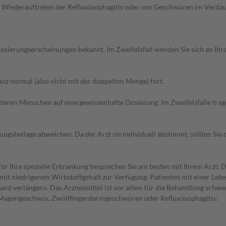
 Wiederauftreten der Refluxösophagitis oder von Geschwüren im Verdauu
sierungserscheinungen bekannt. Im Zweifelsfall wenden Sie sich an Ihre
z normal (also nicht mit der doppelten Menge) fort.
d älteren Menschen auf eine gewissenhafte Dosierung. Im Zweifelsfalle f
gsbeilage abweichen. Da der Arzt sie individuell abstimmt, sollten Si
 Ihre spezielle Erkrankung besprechen Sie am besten mit Ihrem Arzt: D
mit niedrigerem Wirkstoffgehalt zur Verfügung. Patienten mit einer Leb
and verlängern. Das Arzneimittel ist vor allem für die Behandlung schwe
ei Magengeschwür, Zwölffingerdarmgeschwüren oder Refluxösophagitis: