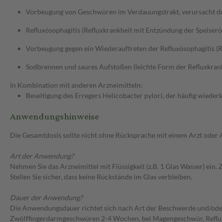
Vorbeugung von Geschwüren im Verdauungstrakt, verursacht dur
Refluxösophagitis (Refluxkrankheit mit Entzündung der Speiserö
Vorbeugung gegen ein Wiederauftreten der Refluxösophagitis (R
Sodbrennen und saures Aufstoßen (leichte Form der Refluxkran
In Kombination mit anderen Arzneimitteln:
Beseitigung des Erregers Helicobacter pylori, der häufig wie
Anwendungshinweise
Die Gesamtdosis sollte nicht ohne Rücksprache mit einem Arzt oder
Art der Anwendung?
Nehmen Sie das Arzneimittel mit Flüssigkeit (z.B. 1 Glas Wasser) ein
Stellen Sie sicher, dass keine Rückstände im Glas verbleiben.
Dauer der Anwendung?
Die Anwendungsdauer richtet sich nach Art der Beschwerde und/ode
Zwölffingerdarmgeschwüren 2-4 Wochen, bei Magengeschwür, Refluxö