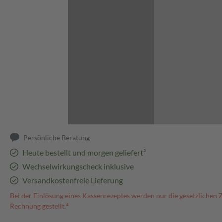
Abbildung kann abweichen
Persönliche Beratung
Heute bestellt und morgen geliefert³
Wechselwirkungscheck inklusive
Versandkostenfreie Lieferung
Bei der Einlösung eines Kassenrezeptes werden nur die gesetzlichen 
Rechnung gestellt.⁴