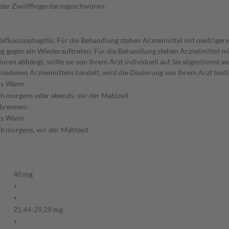
oder Zwölffingerdarmgeschwüren:
fluxösophagitis: Für die Behandlung stehen Arzneimittel mit niedriger
gegen ein Wiederauftreten: Für die Behandlung stehen Arzneimittel mit 
en abhängt, sollte sie von Ihrem Arzt individuell auf Sie abgestimmt we
hiedenen Arzneimitteln handelt, wird die Dosierung von Ihrem Arzt best
s
Wann
ch
morgens oder abends, vor der Mahlzeit
dbrennen:
s
Wann
ch
morgens, vor der Mahlzeit
40 mg
+
+
21,44-29,29 mg
+