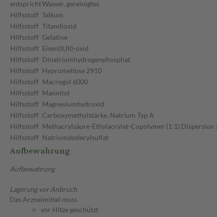
entspricht
Wasser, gereinigtes
Hilfsstoff
Talkum
Hilfsstoff
Titandioxid
Hilfsstoff
Gelatine
Hilfsstoff
Eisen(II,III)-oxid
Hilfsstoff
Dinatriumhydrogenphosphat
Hilfsstoff
Hypromellose 2910
Hilfsstoff
Macrogol 6000
Hilfsstoff
Mannitol
Hilfsstoff
Magnesiumhydroxid
Hilfsstoff
Carboxymethylstärke, Natrium Typ A
Hilfsstoff
Methacrylsäure-Ethylacrylat-Copolymer (1:1) Dispersion
Hilfsstoff
Natriumdodecylsulfat
Aufbewahrung
Aufbewahrung
Lagerung vor Anbruch
Das Arzneimittel muss
vor Hitze geschützt