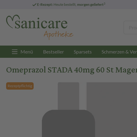
3
E-Rezept:
Heute bestellt,
morgen geliefert
Menü
Bestseller
Sparsets
Schmerzen & Ver
Omeprazol STADA 40mg 60 St Magens
Rezeptpflichtig