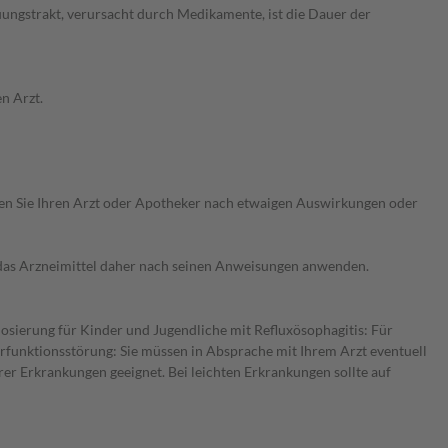
ngstrakt, verursacht durch Medikamente, ist die Dauer der
n Arzt.
ragen Sie Ihren Arzt oder Apotheker nach etwaigen Auswirkungen oder
e das Arzneimittel daher nach seinen Anweisungen anwenden.
osierung für Kinder und Jugendliche mit Refluxösophagitis: Für
erfunktionsstörung: Sie müssen in Absprache mit Ihrem Arzt eventuell
rer Erkrankungen geeignet. Bei leichten Erkrankungen sollte auf