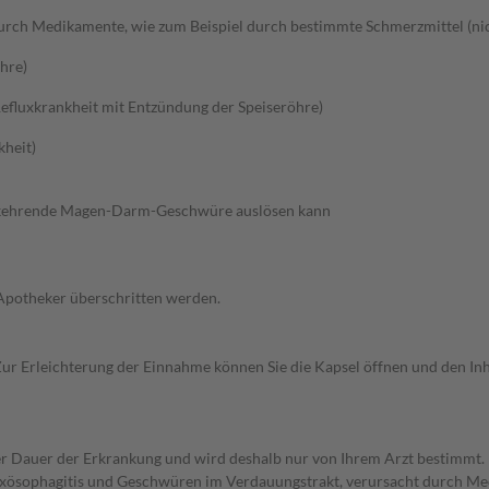
ch Medikamente, wie zum Beispiel durch bestimmte Schmerzmittel (nich
hre)
efluxkrankheit mit Entzündung der Speiseröhre)
kheit)
derkehrende Magen-Darm-Geschwüre auslösen kann
 Apotheker überschritten werden.
. Zur Erleichterung der Einnahme können Sie die Kapsel öffnen und den I
r Dauer der Erkrankung und wird deshalb nur von Ihrem Arzt bestimmt
sophagitis und Geschwüren im Verdauungstrakt, verursacht durch Medi