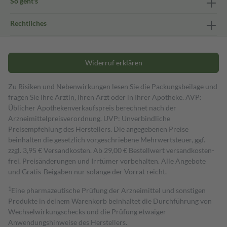
So geht's
Rechtliches
Widerruf erklären
Zu Risiken und Nebenwirkungen lesen Sie die Packungsbeilage und
fragen Sie Ihre Ärztin, Ihren Arzt oder in Ihrer Apotheke. AVP:
Üblicher Apothekenverkaufspreis berechnet nach der
Arzneimittelpreisverordnung. UVP: Unverbindliche
Preisempfehlung des Herstellers. Die angegebenen Preise
beinhalten die gesetzlich vorgeschriebene Mehrwertsteuer, ggf.
zzgl. 3,95 € Versandkosten. Ab 29,00 € Bestell­wert versand­kosten­
frei. Preisänderungen und Irrtümer vorbehalten. Alle Angebote
und Gratis-Beigaben nur solange der Vorrat reicht.
1
Eine pharmazeutische Prüfung der Arzneimittel und sonstigen
Produkte in deinem Warenkorb beinhaltet die Durchführung von
Wechselwirkungschecks und die Prüfung etwaiger
Anwendungshinweise des Herstellers.