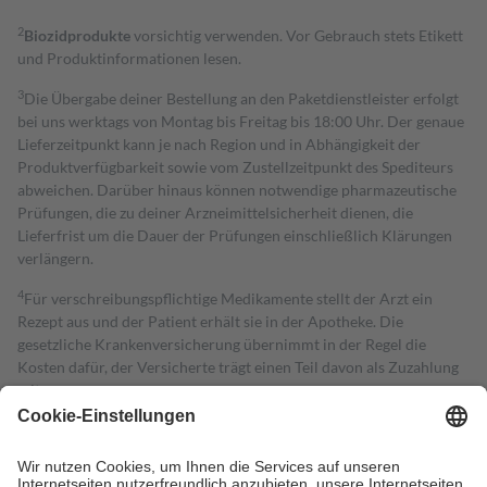
2
Biozidprodukte
vorsichtig verwenden. Vor Gebrauch stets Etikett
und Produktinformationen lesen.
3
Die Übergabe deiner Bestellung an den Paketdienstleister erfolgt
bei uns werktags von Montag bis Freitag bis 18:00 Uhr. Der genaue
Lieferzeitpunkt kann je nach Region und in Abhängigkeit der
Produktverfügbarkeit sowie vom Zustellzeitpunkt des Spediteurs
abweichen. Darüber hinaus können notwendige pharmazeutische
Prüfungen, die zu deiner Arzneimittelsicherheit dienen, die
Lieferfrist um die Dauer der Prüfungen einschließlich Klärungen
verlängern.
4
Für verschreibungspflichtige Medikamente stellt der Arzt ein
Rezept aus und der Patient erhält sie in der Apotheke. Die
gesetzliche Krankenversicherung übernimmt in der Regel die
Kosten dafür, der Versicherte trägt einen Teil davon als Zuzahlung
mit.
Grundsätzlich leisten Mitglieder Zuzahlungen in Höhe von zehn
Prozent des Abgabepreises,
mindestens
jedoch
fünf Euro
und
höchstens zehn Euro.
Es sind jedoch nie mehr als die tatsächlichen
Kosten der Leistung zu entrichten.