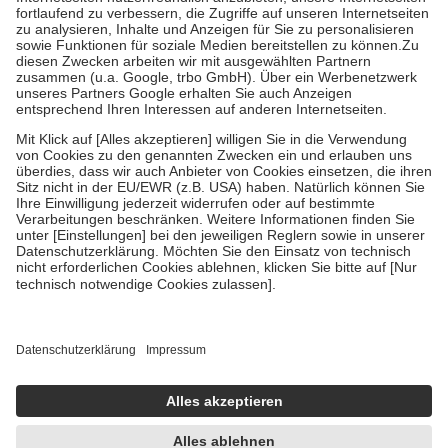
Diese Regeln gelten grundsätzlich auch für Online-Apotheken.
Bei Heilmitteln und häuslicher Krankenpflege beträgt die
Zuzahlung zehn Prozent der Kosten sowie zehn Euro je
Verordnung.
Um das Engagement der Versicherten für ihre eigene Gesundheit zu
stärken und die besondere Stellung der Familie zu unterstützen,
fallen
keine Zuzahlungen
an bei:
• Kindern und Jugendlichen bis zum vollendeten 18. Lebensjahr
mit Ausnahme der Fahrkosten
• Untersuchungen zur Vorsorge und Früherkennung, die von der
GKV getragen werden
• empfohlenen Schutzimpfungen
• Harn- und Blutteststreifen
Wir nutzen Trusted Shops als unabhängigen Dienstleister für die
Einholung von Bewertungen. Trusted Shops hat Maßnahmen
getroffen, um sicherzustellen, dass es sich um echte Bewertungen
handelt. Mehr Informationen findest du hier:
https://help.etrusted.com/hc/de/articles/4419944605341
Einige Bilder und Inhalte wurden unter Zuhilfenahme künstlicher
Intelligenz erstellt.