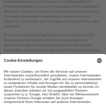
Lieferzeitpunkt kann je nach Region und in Abhängigkeit der
Produktverfügbarkeit sowie vom Zustellzeitpunkt des Spediteurs
abweichen. Darüber hinaus können notwendige pharmazeutische
Prüfungen, die zu deiner Arzneimittelsicherheit dienen, die
Lieferfrist um die Dauer der Prüfungen einschließlich Klärungen
verlängern.
4
Für verschreibungspflichtige Medikamente stellt der Arzt ein
Rezept aus und der Patient erhält sie in der Apotheke. Die
gesetzliche Krankenversicherung übernimmt in der Regel die
Kosten dafür, der Versicherte trägt einen Teil davon als Zuzahlung
mit.
Grundsätzlich leisten Mitglieder Zuzahlungen in Höhe von zehn
Prozent des Abgabepreises,
mindestens
jedoch
fünf Euro
und
höchstens zehn Euro.
Es sind jedoch nie mehr als die tatsächlichen
Kosten der Leistung zu entrichten.
Diese Regeln gelten grundsätzlich auch für Online-Apotheken.
Bei Heilmitteln und häuslicher Krankenpflege beträgt die
Zuzahlung zehn Prozent der Kosten sowie zehn Euro je
Verordnung.
Um das Engagement der Versicherten für ihre eigene Gesundheit zu
stärken und die besondere Stellung der Familie zu unterstützen,