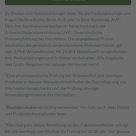
Zu Risiken und Nebenwirkungen lesen Sie die Packungsbeilage und
fragen Sie Ihre Ärztin, Ihren Arzt oder in Ihrer Apotheke. AVP:
Üblicher Apothekenverkaufspreis berechnet nach der
Arzneimittelpreisverordnung. UVP: Unverbindliche
Preisempfehlung des Herstellers. Die angegebenen Preise
beinhalten die gesetzlich vorgeschriebene Mehrwertsteuer, ggf.
zzgl. 3,95 € Versandkosten. Ab 29,00 € Bestell­wert versand­kosten­
frei. Preisänderungen und Irrtümer vorbehalten. Alle Angebote
und Gratis-Beigaben nur solange der Vorrat reicht.
1
Eine pharmazeutische Prüfung der Arzneimittel und sonstigen
Produkte in deinem Warenkorb beinhaltet die Durchführung von
Wechselwirkungschecks und die Prüfung etwaiger
Anwendungshinweise des Herstellers.
2
Biozidprodukte
vorsichtig verwenden. Vor Gebrauch stets Etikett
und Produktinformationen lesen.
3
Die Übergabe deiner Bestellung an den Paketdienstleister erfolgt
bei uns werktags von Montag bis Freitag bis 18:00 Uhr. Der genaue