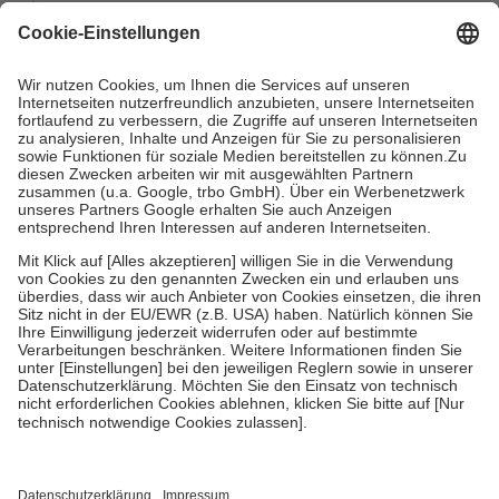
mit.
Grundsätzlich leisten Mitglieder Zuzahlungen in Höhe von zehn
Prozent des Abgabepreises,
mindestens
jedoch
fünf Euro
und
höchstens zehn Euro.
Es sind jedoch nie mehr als die tatsächlichen
Kosten der Leistung zu entrichten.
Diese Regeln gelten grundsätzlich auch für Online-Apotheken.
Bei Heilmitteln und häuslicher Krankenpflege beträgt die
Zuzahlung zehn Prozent der Kosten sowie zehn Euro je
Verordnung.
Um das Engagement der Versicherten für ihre eigene Gesundheit zu
stärken und die besondere Stellung der Familie zu unterstützen,
fallen
keine Zuzahlungen
an bei:
• Kindern und Jugendlichen bis zum vollendeten 18. Lebensjahr
mit Ausnahme der Fahrkosten
• Untersuchungen zur Vorsorge und Früherkennung, die von der
GKV getragen werden
• empfohlenen Schutzimpfungen
• Harn- und Blutteststreifen
Wir nutzen Trusted Shops als unabhängigen Dienstleister für die
Einholung von Bewertungen. Trusted Shops hat Maßnahmen
getroffen, um sicherzustellen, dass es sich um echte Bewertungen