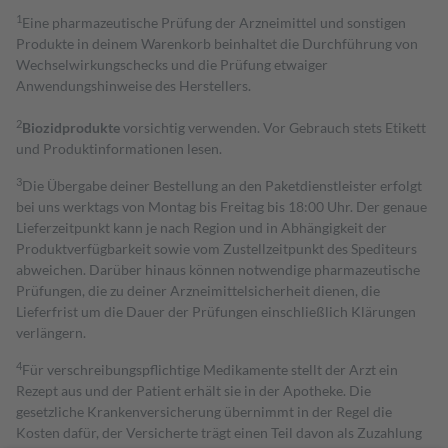
1
Eine pharmazeutische Prüfung der Arzneimittel und sonstigen
Produkte in deinem Warenkorb beinhaltet die Durchführung von
Wechselwirkungschecks und die Prüfung etwaiger
Anwendungshinweise des Herstellers.
2
Biozidprodukte
vorsichtig verwenden. Vor Gebrauch stets Etikett
und Produktinformationen lesen.
3
Die Übergabe deiner Bestellung an den Paketdienstleister erfolgt
bei uns werktags von Montag bis Freitag bis 18:00 Uhr. Der genaue
Lieferzeitpunkt kann je nach Region und in Abhängigkeit der
Produktverfügbarkeit sowie vom Zustellzeitpunkt des Spediteurs
abweichen. Darüber hinaus können notwendige pharmazeutische
Prüfungen, die zu deiner Arzneimittelsicherheit dienen, die
Lieferfrist um die Dauer der Prüfungen einschließlich Klärungen
verlängern.
4
Für verschreibungspflichtige Medikamente stellt der Arzt ein
Rezept aus und der Patient erhält sie in der Apotheke. Die
gesetzliche Krankenversicherung übernimmt in der Regel die
Kosten dafür, der Versicherte trägt einen Teil davon als Zuzahlung