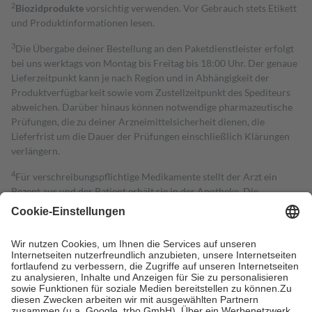
2
Biozidprodukte
vorsichtig verwenden. Vor Gebrauch stets Etikett
und Produktinformationen lesen.
3
Die Übergabe deiner Bestellung an den Paketdienstleister erfolgt
bei uns werktags von Montag bis Freitag bis 18:00 Uhr. Der genaue
Lieferzeitpunkt kann je nach Region und in Abhängigkeit der
Produktverfügbarkeit sowie vom Zustellzeitpunkt des Spediteurs
abweichen. Darüber hinaus können notwendige pharmazeutische
Prüfungen, die zu deiner Arzneimittelsicherheit dienen, die
Lieferfrist um die Dauer der Prüfungen einschließlich Klärungen
verlängern.
4
Für verschreibungspflichtige Medikamente stellt der Arzt ein
Rezept aus und der Patient erhält sie in der Apotheke. Die
gesetzliche Krankenversicherung übernimmt in der Regel die
Kosten dafür, der Versicherte trägt einen Teil davon als Zuzahlung
mit.
Grundsätzlich leisten Mitglieder Zuzahlungen in Höhe von zehn
Prozent des Abgabepreises,
mindestens
jedoch
fünf Euro
und
höchstens zehn Euro.
Es sind jedoch nie mehr als die tatsächlichen
Kosten der Leistung zu entrichten.
Diese Regeln gelten grundsätzlich auch für Online-Apotheken.