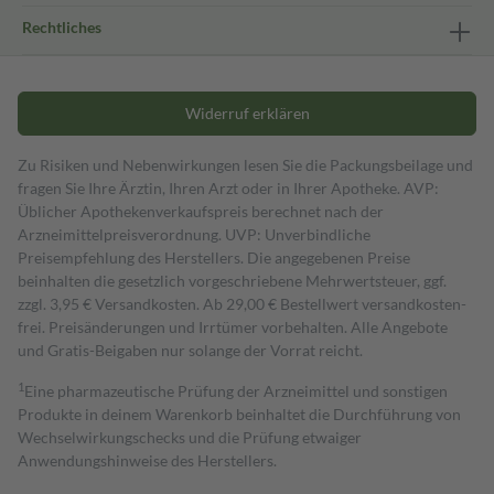
Rechtliches
Widerruf erklären
Zu Risiken und Nebenwirkungen lesen Sie die Packungsbeilage und
fragen Sie Ihre Ärztin, Ihren Arzt oder in Ihrer Apotheke. AVP:
Üblicher Apothekenverkaufspreis berechnet nach der
Arzneimittelpreisverordnung. UVP: Unverbindliche
Preisempfehlung des Herstellers. Die angegebenen Preise
beinhalten die gesetzlich vorgeschriebene Mehrwertsteuer, ggf.
zzgl. 3,95 € Versandkosten. Ab 29,00 € Bestell­wert versand­kosten­
frei. Preisänderungen und Irrtümer vorbehalten. Alle Angebote
und Gratis-Beigaben nur solange der Vorrat reicht.
1
Eine pharmazeutische Prüfung der Arzneimittel und sonstigen
Produkte in deinem Warenkorb beinhaltet die Durchführung von
Wechselwirkungschecks und die Prüfung etwaiger
Anwendungshinweise des Herstellers.