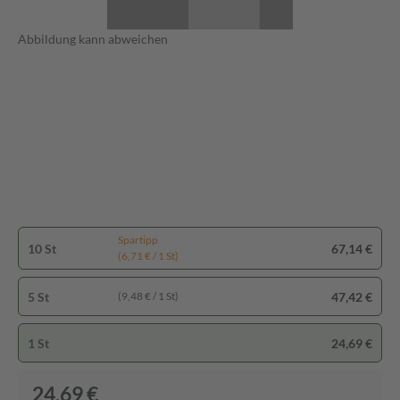
Abbildung kann abweichen
Spartipp
10 St
67,14 €
(6,71 € / 1 St)
5 St
47,42 €
(9,48 € / 1 St)
1 St
24,69 €
24,69 €