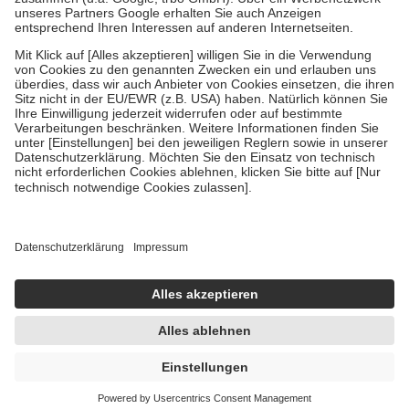
Bei Heilmitteln und häuslicher Krankenpflege beträgt die
Zuzahlung zehn Prozent der Kosten sowie zehn Euro je
Verordnung.
Um das Engagement der Versicherten für ihre eigene Gesundheit zu
stärken und die besondere Stellung der Familie zu unterstützen,
fallen
keine Zuzahlungen
an bei:
• Kindern und Jugendlichen bis zum vollendeten 18. Lebensjahr
mit Ausnahme der Fahrkosten
• Untersuchungen zur Vorsorge und Früherkennung, die von der
GKV getragen werden
• empfohlenen Schutzimpfungen
• Harn- und Blutteststreifen
Wir nutzen Trusted Shops als unabhängigen Dienstleister für die
Einholung von Bewertungen. Trusted Shops hat Maßnahmen
getroffen, um sicherzustellen, dass es sich um echte Bewertungen
handelt. Mehr Informationen findest du hier:
https://help.etrusted.com/hc/de/articles/4419944605341