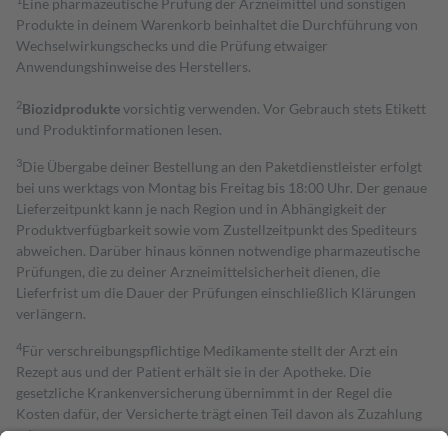
Eine pharmazeutische Prüfung der Arzneimittel und sonstigen
Produkte in deinem Warenkorb beinhaltet die Durchführung von
Wechselwirkungschecks und die Prüfung etwaiger
Anwendungshinweise des Herstellers.
2
Biozidprodukte
vorsichtig verwenden. Vor Gebrauch stets Etikett
und Produktinformationen lesen.
3
Die Übergabe deiner Bestellung an den Paketdienstleister erfolgt
bei uns werktags von Montag bis Freitag bis 18:00 Uhr. Der genaue
Lieferzeitpunkt kann je nach Region und in Abhängigkeit der
Produktverfügbarkeit sowie vom Zustellzeitpunkt des Spediteurs
abweichen. Darüber hinaus können notwendige pharmazeutische
Prüfungen, die zu deiner Arzneimittelsicherheit dienen, die
Lieferfrist um die Dauer der Prüfungen einschließlich Klärungen
verlängern.
4
Für verschreibungspflichtige Medikamente stellt der Arzt ein
Rezept aus und der Patient erhält sie in der Apotheke. Die
gesetzliche Krankenversicherung übernimmt in der Regel die
Kosten dafür, der Versicherte trägt einen Teil davon als Zuzahlung
mit.