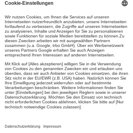
Grundsätzlich leisten Mitglieder Zuzahlungen in Höhe von zehn
Prozent des Abgabepreises,
mindestens
jedoch
fünf Euro
und
höchstens zehn Euro.
Es sind jedoch nie mehr als die tatsächlichen
Kosten der Leistung zu entrichten.
Diese Regeln gelten grundsätzlich auch für Online-Apotheken.
Bei Heilmitteln und häuslicher Krankenpflege beträgt die
Zuzahlung zehn Prozent der Kosten sowie zehn Euro je
Verordnung.
Um das Engagement der Versicherten für ihre eigene Gesundheit zu
stärken und die besondere Stellung der Familie zu unterstützen,
fallen
keine Zuzahlungen
an bei:
• Kindern und Jugendlichen bis zum vollendeten 18. Lebensjahr
mit Ausnahme der Fahrkosten
• Untersuchungen zur Vorsorge und Früherkennung, die von der
GKV getragen werden
• empfohlenen Schutzimpfungen
• Harn- und Blutteststreifen
Wir nutzen Trusted Shops als unabhängigen Dienstleister für die
Einholung von Bewertungen. Trusted Shops hat Maßnahmen
getroffen, um sicherzustellen, dass es sich um echte Bewertungen
handelt. Mehr Informationen findest du hier: