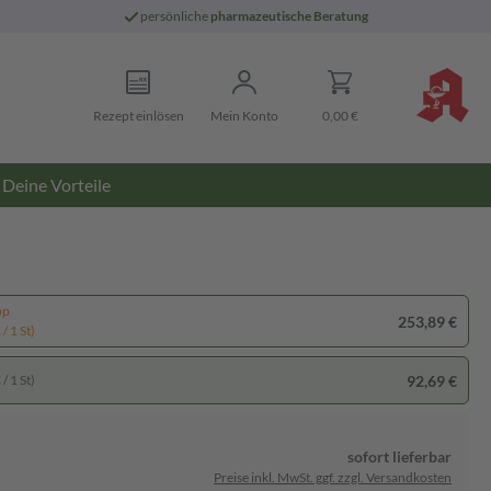
persönliche
pharmazeutische Beratung
Rezept einlösen
Mein Konto
0,00 €
Deine Vorteile
pp
253,89 €
/ 1 St)
92,69 €
/ 1 St)
sofort lieferbar
Preise inkl. MwSt. ggf. zzgl. Versandkosten