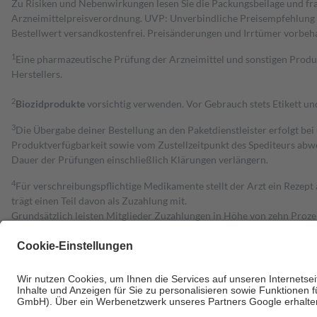
Zu Risiken und Nebenwirkungen lesen Sie die Packungsbeilage und fra
Arzneimittelpreisverordnung. UVP: Unverbindliche Preisempfehlung de
Bestell­wert versand­kosten­frei. Preisänderungen und Irrtümer vorbeh
1
Eine pharmazeutische Prüfung der Arzneimittel und sonstigen Pro
Herstellers.
2
Biozidprodukte
vorsichtig verwenden. Vor Gebrauch stets Etikett u
3
Die Übergabe deiner Bestellung an den Paketdienstleister erfolgt bei
Produktverfügbarkeit sowie vom Zustellzeitpunkt des Spediteurs abwe
Dauer der Prüfungen einschließlich Klärungen verlängern.
4
Für verschreibungspflichtige Medikamente stellt der Arzt ein Rezept 
trägt einen Teil davon als Zuzahlung mit.
Grundsätzlich leisten Mitglieder Zuzahlungen in Höhe von zehn Proz
zu entrichten.
Diese Regeln gelten grundsätzlich auch für Online-Apotheken.
Bei Heilmitteln und häuslicher Krankenpflege beträgt die Zuzahlung 
Um das Engagement der Versicherten für ihre eigene Gesundheit zu stä
• Kindern und Jugendlichen bis zum vollendeten 18. Lebensjahr mit
• Untersuchungen zur Vorsorge und Früherkennung, die von der GKV