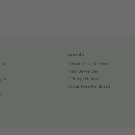
e
So geht's
nto
Newsletter anfordern
Freunde werben
gen
E-Rezept einlösen
Papier Rezept einlösen
g