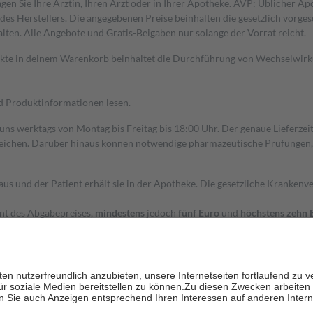
gen Sie Ihre Ärztin, Ihren Arzt oder in Ihrer Apotheke. AVP: Üblicher A
s Herstellers. Die angegebenen Preise beinhalten die gesetzlich vorgesc
alten. Alle Angebote und Gratis-Beigaben nur solange der Vorrat reicht.
dukte in deinem Warenkorb beinhaltet die Durchführung von Wechselwir
nd Produktinformationen lesen.
 uns werktags von Montag bis Freitag bis 18:00 Uhr. Der genaue Lieferze
ichen. Darüber hinaus können notwendige pharmazeutische Prüfungen, die
aus und der Patient erhält sie in der Apotheke. Die gesetzliche Krankenv
ent des Abgabepreises,
mindestens
jedoch
fünf Euro
und
höchstens zehn 
zehn Prozent der Kosten sowie zehn Euro je Verordnung.
rken und die besondere Stellung der Familie zu unterstützen, fallen
kein
 Ausnahme der Fahrkosten
 getragen werden