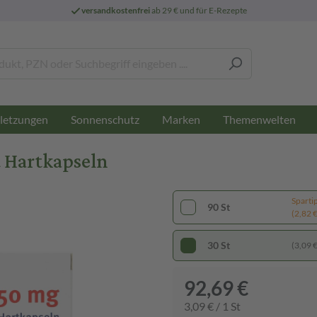
versandkostenfrei
ab 29 € und für E-Rezepte
letzungen
Sonnenschutz
Marken
Themenwelten
 Hartkapseln
Sparti
90 St
(2,82 € 
30 St
(3,09 € 
92,69 €
3,09 € / 1 St