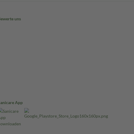
Bewerte uns
Sanicare App