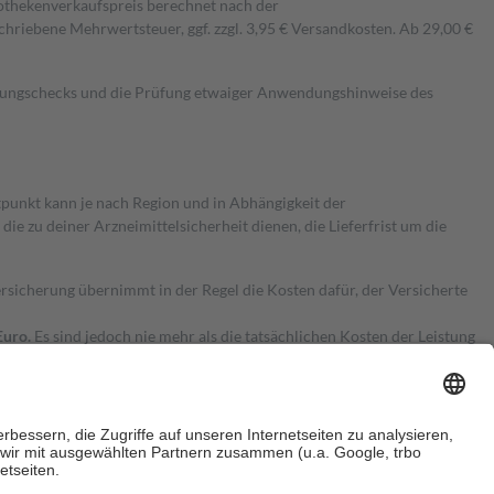
pothekenverkaufspreis berechnet nach der
hriebene Mehrwertsteuer, ggf. zzgl. 3,95 € Versandkosten. Ab 29,00 €
kungschecks und die Prüfung etwaiger Anwendungshinweise des
itpunkt kann je nach Region und in Abhängigkeit der
 zu deiner Arzneimittelsicherheit dienen, die Lieferfrist um die
ersicherung übernimmt in der Regel die Kosten dafür, der Versicherte
Euro.
Es sind jedoch nie mehr als die tatsächlichen Kosten der Leistung
e Zuzahlungen
an bei: