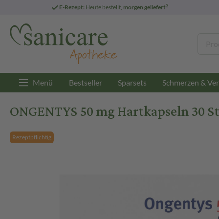
3
E-Rezept:
Heute bestellt,
morgen geliefert
Menü
Bestseller
Sparsets
Schmerzen & Ver
ONGENTYS 50 mg Hartkapseln 30 St
Rezeptpflichtig