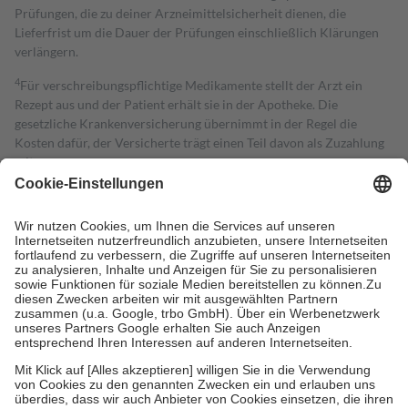
Prüfungen, die zu deiner Arzneimittelsicherheit dienen, die
Lieferfrist um die Dauer der Prüfungen einschließlich Klärungen
verlängern.
4
Für verschreibungspflichtige Medikamente stellt der Arzt ein
Rezept aus und der Patient erhält sie in der Apotheke. Die
gesetzliche Krankenversicherung übernimmt in der Regel die
Kosten dafür, der Versicherte trägt einen Teil davon als Zuzahlung
mit.
Grundsätzlich leisten Mitglieder Zuzahlungen in Höhe von zehn
Prozent des Abgabepreises,
mindestens
jedoch
fünf Euro
und
höchstens zehn Euro.
Es sind jedoch nie mehr als die tatsächlichen
Kosten der Leistung zu entrichten.
Diese Regeln gelten grundsätzlich auch für Online-Apotheken.
Bei Heilmitteln und häuslicher Krankenpflege beträgt die
Zuzahlung zehn Prozent der Kosten sowie zehn Euro je
Verordnung.
Um das Engagement der Versicherten für ihre eigene Gesundheit zu
stärken und die besondere Stellung der Familie zu unterstützen,
fallen
keine Zuzahlungen
an bei:
• Kindern und Jugendlichen bis zum vollendeten 18. Lebensjahr