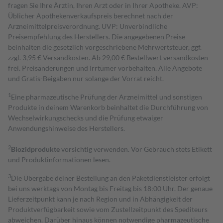
fragen Sie Ihre Ärztin, Ihren Arzt oder in Ihrer Apotheke. AVP:
Üblicher Apothekenverkaufspreis berechnet nach der
Arzneimittelpreisverordnung. UVP: Unverbindliche
Preisempfehlung des Herstellers. Die angegebenen Preise
beinhalten die gesetzlich vorgeschriebene Mehrwertsteuer, ggf.
zzgl. 3,95 € Versandkosten. Ab 29,00 € Bestell­wert versand­kosten­
frei. Preisänderungen und Irrtümer vorbehalten. Alle Angebote
und Gratis-Beigaben nur solange der Vorrat reicht.
1
Eine pharmazeutische Prüfung der Arzneimittel und sonstigen
Produkte in deinem Warenkorb beinhaltet die Durchführung von
Wechselwirkungschecks und die Prüfung etwaiger
Anwendungshinweise des Herstellers.
2
Biozidprodukte
vorsichtig verwenden. Vor Gebrauch stets Etikett
und Produktinformationen lesen.
3
Die Übergabe deiner Bestellung an den Paketdienstleister erfolgt
bei uns werktags von Montag bis Freitag bis 18:00 Uhr. Der genaue
Lieferzeitpunkt kann je nach Region und in Abhängigkeit der
Produktverfügbarkeit sowie vom Zustellzeitpunkt des Spediteurs
abweichen. Darüber hinaus können notwendige pharmazeutische