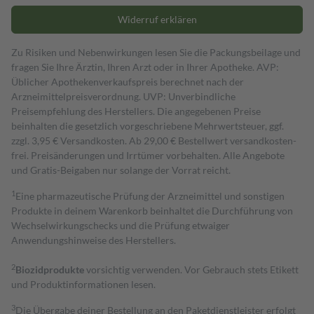
Widerruf erklären
Zu Risiken und Nebenwirkungen lesen Sie die Packungsbeilage und
fragen Sie Ihre Ärztin, Ihren Arzt oder in Ihrer Apotheke. AVP:
Üblicher Apothekenverkaufspreis berechnet nach der
Arzneimittelpreisverordnung. UVP: Unverbindliche
Preisempfehlung des Herstellers. Die angegebenen Preise
beinhalten die gesetzlich vorgeschriebene Mehrwertsteuer, ggf.
zzgl. 3,95 € Versandkosten. Ab 29,00 € Bestell­wert versand­kosten­
frei. Preisänderungen und Irrtümer vorbehalten. Alle Angebote
und Gratis-Beigaben nur solange der Vorrat reicht.
1
Eine pharmazeutische Prüfung der Arzneimittel und sonstigen
Produkte in deinem Warenkorb beinhaltet die Durchführung von
Wechselwirkungschecks und die Prüfung etwaiger
Anwendungshinweise des Herstellers.
2
Biozidprodukte
vorsichtig verwenden. Vor Gebrauch stets Etikett
und Produktinformationen lesen.
3
Die Übergabe deiner Bestellung an den Paketdienstleister erfolgt