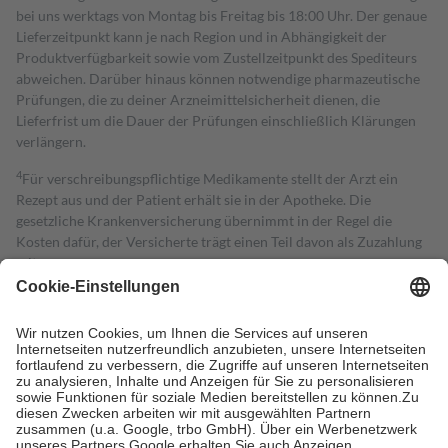
bei uns werktags von Montag bis Freitag bis 18:00 Uhr. Der genaue
Lieferzeitpunkt kann je nach Region und in Abhängigkeit der
Produktverfügbarkeit sowie vom Zustellzeitpunkt des Spediteurs
abweichen. Darüber hinaus können notwendige pharmazeutische
Prüfungen, die zu deiner Arzneimittelsicherheit dienen, die
Lieferfrist um die Dauer der Prüfungen einschließlich Klärungen
verlängern.
4
Für verschreibungspflichtige Medikamente stellt der Arzt ein
Rezept aus und der Patient erhält sie in der Apotheke. Die
gesetzliche Krankenversicherung übernimmt in der Regel die
Kosten dafür, der Versicherte trägt einen Teil davon als Zuzahlung
mit.
Grundsätzlich leisten Mitglieder Zuzahlungen in Höhe von zehn
Prozent des Abgabepreises,
mindestens
jedoch
fünf Euro
und
höchstens zehn Euro.
Es sind jedoch nie mehr als die tatsächlichen
Kosten der Leistung zu entrichten.
Diese Regeln gelten grundsätzlich auch für Online-Apotheken.
Bei Heilmitteln und häuslicher Krankenpflege beträgt die
Zuzahlung zehn Prozent der Kosten sowie zehn Euro je
Verordnung.