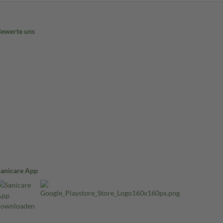
Bewerte uns
Sanicare App