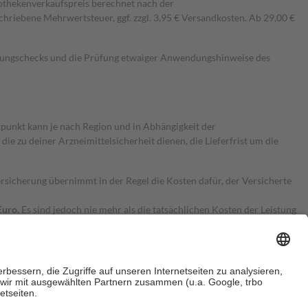
pothekenverkaufspreis berechnet nach der
hriebene Mehrwertsteuer, ggf. zzgl. 3,95 € Versandkosten. Ab 29,00 €
kungschecks und die Prüfung etwaiger Anwendungshinweise des
itpunkt kann je nach Region und in Abhängigkeit der
 zu deiner Arzneimittelsicherheit dienen, die Lieferfrist um die
ersicherung übernimmt in der Regel die Kosten dafür, der Versicherte
Euro.
Es sind jedoch nie mehr als die tatsächlichen Kosten der Leistung
e Zuzahlungen
an bei: