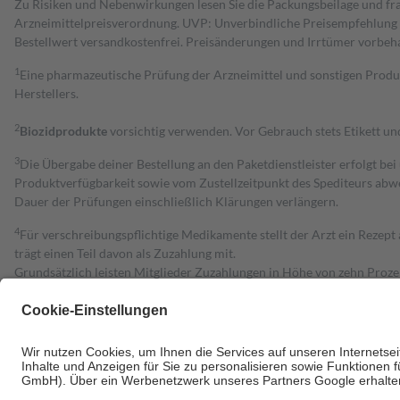
Zu Risiken und Nebenwirkungen lesen Sie die Packungsbeilage und fra
Arzneimittelpreisverordnung. UVP: Unverbindliche Preisempfehlung de
Bestell­wert versand­kosten­frei. Preisänderungen und Irrtümer vorbeh
1
Eine pharmazeutische Prüfung der Arzneimittel und sonstigen Pro
Herstellers.
2
Biozidprodukte
vorsichtig verwenden. Vor Gebrauch stets Etikett u
3
Die Übergabe deiner Bestellung an den Paketdienstleister erfolgt bei
Produktverfügbarkeit sowie vom Zustellzeitpunkt des Spediteurs abwe
Dauer der Prüfungen einschließlich Klärungen verlängern.
4
Für verschreibungspflichtige Medikamente stellt der Arzt ein Rezept 
trägt einen Teil davon als Zuzahlung mit.
Grundsätzlich leisten Mitglieder Zuzahlungen in Höhe von zehn Proz
zu entrichten.
Diese Regeln gelten grundsätzlich auch für Online-Apotheken.
Bei Heilmitteln und häuslicher Krankenpflege beträgt die Zuzahlung 
Um das Engagement der Versicherten für ihre eigene Gesundheit zu stä
• Kindern und Jugendlichen bis zum vollendeten 18. Lebensjahr mit
• Untersuchungen zur Vorsorge und Früherkennung, die von der GKV