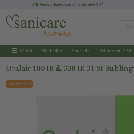
3
E-Rezept:
Heute bestellt,
morgen geliefert
Menü
Bestseller
Sparsets
Schmerzen & Ver
Oralair 100 IR & 300 IR 31 St Sublin
Rezeptpflichtig