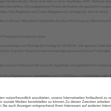
gen Sie Ihre Ärztin, Ihren Arzt oder in Ihrer Apotheke. AVP: Üblicher A
s Herstellers. Die angegebenen Preise beinhalten die gesetzlich vorgesc
alten. Alle Angebote und Gratis-Beigaben nur solange der Vorrat reicht.
dukte in deinem Warenkorb beinhaltet die Durchführung von Wechselwir
nd Produktinformationen lesen.
 uns werktags von Montag bis Freitag bis 18:00 Uhr. Der genaue Lieferze
ichen. Darüber hinaus können notwendige pharmazeutische Prüfungen, die
aus und der Patient erhält sie in der Apotheke. Die gesetzliche Krankenv
ent des Abgabepreises,
mindestens
jedoch
fünf Euro
und
höchstens zehn 
zehn Prozent der Kosten sowie zehn Euro je Verordnung.
rken und die besondere Stellung der Familie zu unterstützen, fallen
kein
 Ausnahme der Fahrkosten
 getragen werden