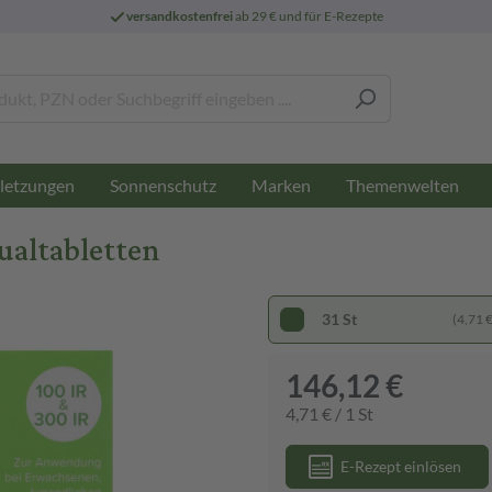
versandkostenfrei
ab 29 € und für E-Rezepte
letzungen
Sonnenschutz
Marken
Themenwelten
gualtabletten
31 St
(4,71 € 
146,12 €
4,71 € / 1 St
E-Rezept einlösen