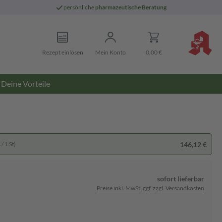
persönliche
pharmazeutische Beratung
Rezept einlösen
Mein Konto
0,00 €
Deine Vorteile
146,12 €
/ 1 St)
sofort lieferbar
Preise inkl. MwSt. ggf. zzgl. Versandkosten