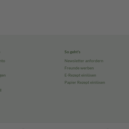
e
So geht's
nto
Newsletter anfordern
Freunde werben
gen
E-Rezept einlösen
Papier Rezept einlösen
g