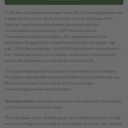
Zu Risiken und Nebenwirkungen lesen Sie die Packungsbeilage und
fragen Sie Ihre Ärztin, Ihren Arzt oder in Ihrer Apotheke. AVP:
Üblicher Apothekenverkaufspreis berechnet nach der
Arzneimittelpreisverordnung. UVP: Unverbindliche
Preisempfehlung des Herstellers. Die angegebenen Preise
beinhalten die gesetzlich vorgeschriebene Mehrwertsteuer, ggf.
zzgl. 3,95 € Versandkosten. Ab 29,00 € Bestell­wert versand­kosten­
frei. Preisänderungen und Irrtümer vorbehalten. Alle Angebote
und Gratis-Beigaben nur solange der Vorrat reicht.
1
Eine pharmazeutische Prüfung der Arzneimittel und sonstigen
Produkte in deinem Warenkorb beinhaltet die Durchführung von
Wechselwirkungschecks und die Prüfung etwaiger
Anwendungshinweise des Herstellers.
2
Biozidprodukte
vorsichtig verwenden. Vor Gebrauch stets Etikett
und Produktinformationen lesen.
3
Die Übergabe deiner Bestellung an den Paketdienstleister erfolgt
bei uns werktags von Montag bis Freitag bis 18:00 Uhr. Der genaue