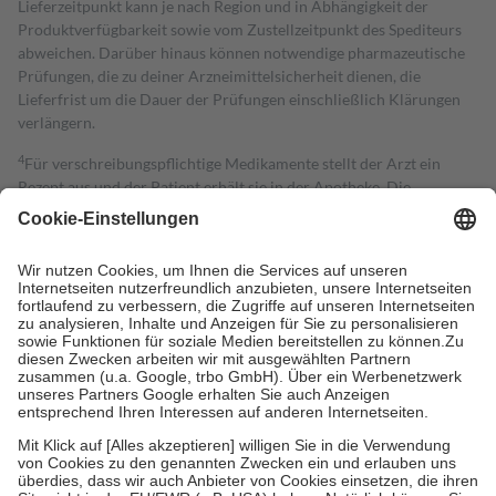
Lieferzeitpunkt kann je nach Region und in Abhängigkeit der
Produktverfügbarkeit sowie vom Zustellzeitpunkt des Spediteurs
abweichen. Darüber hinaus können notwendige pharmazeutische
Prüfungen, die zu deiner Arzneimittelsicherheit dienen, die
Lieferfrist um die Dauer der Prüfungen einschließlich Klärungen
verlängern.
4
Für verschreibungspflichtige Medikamente stellt der Arzt ein
Rezept aus und der Patient erhält sie in der Apotheke. Die
gesetzliche Krankenversicherung übernimmt in der Regel die
Kosten dafür, der Versicherte trägt einen Teil davon als Zuzahlung
mit.
Grundsätzlich leisten Mitglieder Zuzahlungen in Höhe von zehn
Prozent des Abgabepreises,
mindestens
jedoch
fünf Euro
und
höchstens zehn Euro.
Es sind jedoch nie mehr als die tatsächlichen
Kosten der Leistung zu entrichten.
Diese Regeln gelten grundsätzlich auch für Online-Apotheken.
Bei Heilmitteln und häuslicher Krankenpflege beträgt die
Zuzahlung zehn Prozent der Kosten sowie zehn Euro je
Verordnung.
Um das Engagement der Versicherten für ihre eigene Gesundheit zu
stärken und die besondere Stellung der Familie zu unterstützen,