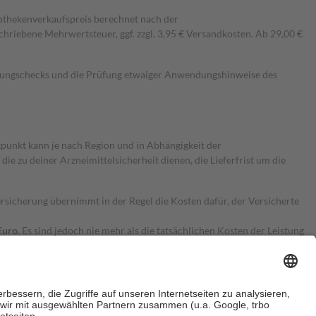
pothekenverkaufspreis berechnet nach der
hriebene Mehrwertsteuer, ggf. zzgl. 3,95 € Versandkosten. Ab 29,00 €
kungschecks und die Prüfung etwaiger Anwendungshinweise des
itpunkt kann je nach Region und in Abhängigkeit der
 zu deiner Arzneimittelsicherheit dienen, die Lieferfrist um die
ersicherung übernimmt in der Regel die Kosten dafür, der Versicherte
Euro.
Es sind jedoch nie mehr als die tatsächlichen Kosten der Leistung
e Zuzahlungen
an bei: