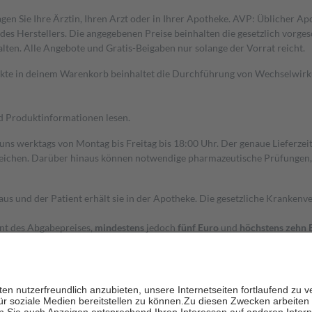
gen Sie Ihre Ärztin, Ihren Arzt oder in Ihrer Apotheke. AVP: Üblicher A
s Herstellers. Die angegebenen Preise beinhalten die gesetzlich vorgesc
alten. Alle Angebote und Gratis-Beigaben nur solange der Vorrat reicht.
dukte in deinem Warenkorb beinhaltet die Durchführung von Wechselwir
nd Produktinformationen lesen.
 uns werktags von Montag bis Freitag bis 18:00 Uhr. Der genaue Lieferze
ichen. Darüber hinaus können notwendige pharmazeutische Prüfungen, die
aus und der Patient erhält sie in der Apotheke. Die gesetzliche Krankenv
ent des Abgabepreises,
mindestens
jedoch
fünf Euro
und
höchstens zehn 
zehn Prozent der Kosten sowie zehn Euro je Verordnung.
rken und die besondere Stellung der Familie zu unterstützen, fallen
kein
 Ausnahme der Fahrkosten