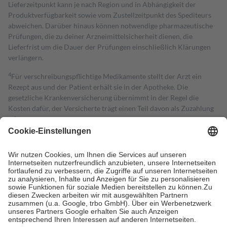
Lieferzeitpunkt kann je nach Region und in Abhängigkeit der
Produktverfügbarkeit sowie vom Zustellzeitpunkt des Spediteurs
abweichen. Darüber hinaus können notwendige pharmazeutische
Prüfungen, die zu deiner Arzneimittelsicherheit dienen, die
Lieferfrist um die Dauer der Prüfungen einschließlich Klärungen
verlängern.
4
Für verschreibungspflichtige Medikamente stellt der Arzt ein
Rezept aus und der Patient erhält sie in der Apotheke. Die
gesetzliche Krankenversicherung übernimmt in der Regel die
Kosten dafür, der Versicherte trägt einen Teil davon als Zuzahlung
mit.
Grundsätzlich leisten Mitglieder Zuzahlungen in Höhe von zehn
Prozent des Abgabepreises,
mindestens
jedoch
fünf Euro
und
höchstens zehn Euro.
Es sind jedoch nie mehr als die tatsächlichen
Kosten der Leistung zu entrichten.
Diese Regeln gelten grundsätzlich auch für Online-Apotheken.
Bei Heilmitteln und häuslicher Krankenpflege beträgt die
Zuzahlung zehn Prozent der Kosten sowie zehn Euro je
Verordnung.
Um das Engagement der Versicherten für ihre eigene Gesundheit zu
stärken und die besondere Stellung der Familie zu unterstützen,