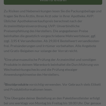
Zu Risiken und Nebenwirkungen lesen Sie die Packungsbeilage und
fragen Sie Ihre Ärztin, Ihren Arzt oder in Ihrer Apotheke. AVP:
Üblicher Apothekenverkaufspreis berechnet nach der
Arzneimittelpreisverordnung. UVP: Unverbindliche
Preisempfehlung des Herstellers. Die angegebenen Preise
beinhalten die gesetzlich vorgeschriebene Mehrwertsteuer, ggf.
zzgl. 3,95 € Versandkosten. Ab 29,00 € Bestell­wert versand­kosten­
frei. Preisänderungen und Irrtümer vorbehalten. Alle Angebote
und Gratis-Beigaben nur solange der Vorrat reicht.
1
Eine pharmazeutische Prüfung der Arzneimittel und sonstigen
Produkte in deinem Warenkorb beinhaltet die Durchführung von
Wechselwirkungschecks und die Prüfung etwaiger
Anwendungshinweise des Herstellers.
2
Biozidprodukte
vorsichtig verwenden. Vor Gebrauch stets Etikett
und Produktinformationen lesen.
3
Die Übergabe deiner Bestellung an den Paketdienstleister erfolgt
bei uns werktags von Montag bis Freitag bis 18:00 Uhr. Der genaue