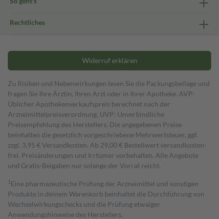
So geht's
Rechtliches
Widerruf erklären
Zu Risiken und Nebenwirkungen lesen Sie die Packungsbeilage und
fragen Sie Ihre Ärztin, Ihren Arzt oder in Ihrer Apotheke. AVP:
Üblicher Apothekenverkaufspreis berechnet nach der
Arzneimittelpreisverordnung. UVP: Unverbindliche
Preisempfehlung des Herstellers. Die angegebenen Preise
beinhalten die gesetzlich vorgeschriebene Mehrwertsteuer, ggf.
zzgl. 3,95 € Versandkosten. Ab 29,00 € Bestell­wert versand­kosten­
frei. Preisänderungen und Irrtümer vorbehalten. Alle Angebote
und Gratis-Beigaben nur solange der Vorrat reicht.
1
Eine pharmazeutische Prüfung der Arzneimittel und sonstigen
Produkte in deinem Warenkorb beinhaltet die Durchführung von
Wechselwirkungschecks und die Prüfung etwaiger
Anwendungshinweise des Herstellers.