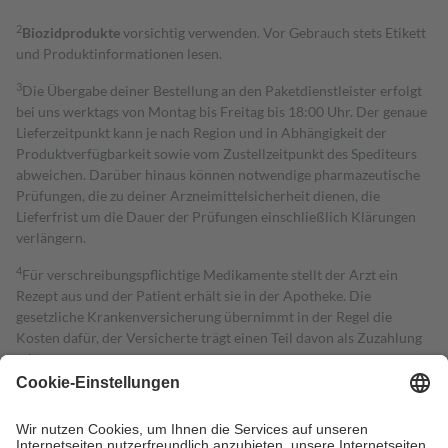
2
Biozidprodukte
vorsichtig verwenden. Vor Gebrauch stets Etikett
und Produktinformationen lesen.
3
Die Übergabe deiner Bestellung an den Paketdienstleister erfolgt
bei uns werktags von Montag bis Freitag bis 18:00 Uhr. Der genaue
Lieferzeitpunkt kann je nach Region und in Abhängigkeit der
Produktverfügbarkeit sowie vom Zustellzeitpunkt des Spediteurs
abweichen. Darüber hinaus können notwendige pharmazeutische
Prüfungen, die zu deiner Arzneimittelsicherheit dienen, die
Lieferfrist um die Dauer der Prüfungen einschließlich Klärungen
verlängern.
4
Für verschreibungspflichtige Medikamente stellt der Arzt ein
Rezept aus und der Patient erhält sie in der Apotheke. Die
gesetzliche Krankenversicherung übernimmt in der Regel die
Kosten dafür, der Versicherte trägt einen Teil davon als Zuzahlung
mit.
Grundsätzlich leisten Mitglieder Zuzahlungen in Höhe von zehn
Prozent des Abgabepreises,
mindestens
jedoch
fünf Euro
und
höchstens zehn Euro.
Es sind jedoch nie mehr als die tatsächlichen
Kosten der Leistung zu entrichten.