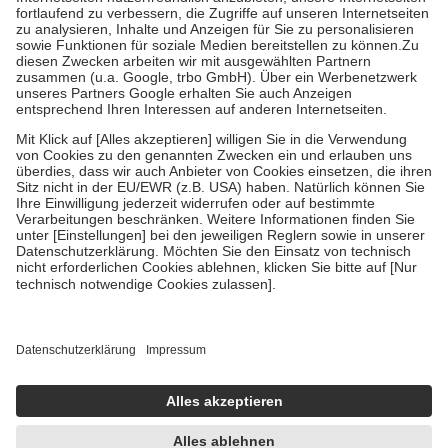
Diese Regeln gelten grundsätzlich auch für Online-Apotheken.
Bei Heilmitteln und häuslicher Krankenpflege beträgt die
Zuzahlung zehn Prozent der Kosten sowie zehn Euro je
Verordnung.
Um das Engagement der Versicherten für ihre eigene Gesundheit zu
stärken und die besondere Stellung der Familie zu unterstützen,
fallen
keine Zuzahlungen
an bei:
• Kindern und Jugendlichen bis zum vollendeten 18. Lebensjahr
mit Ausnahme der Fahrkosten
• Untersuchungen zur Vorsorge und Früherkennung, die von der
GKV getragen werden
• empfohlenen Schutzimpfungen
• Harn- und Blutteststreifen
Wir nutzen Trusted Shops als unabhängigen Dienstleister für die
Einholung von Bewertungen. Trusted Shops hat Maßnahmen
getroffen, um sicherzustellen, dass es sich um echte Bewertungen
handelt. Mehr Informationen findest du hier:
https://help.etrusted.com/hc/de/articles/4419944605341
Einige Bilder und Inhalte wurden unter Zuhilfenahme künstlicher
Intelligenz erstellt.