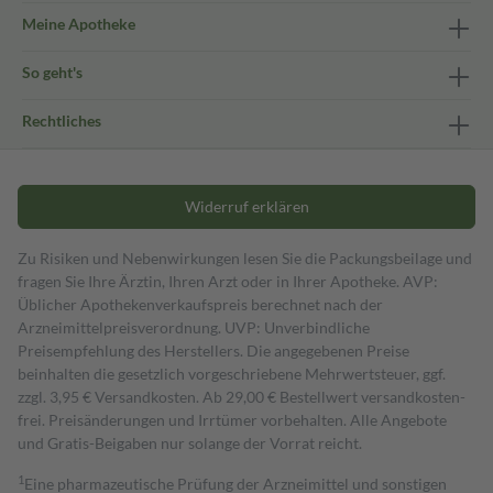
Meine Apotheke
So geht's
Rechtliches
Widerruf erklären
Zu Risiken und Nebenwirkungen lesen Sie die Packungsbeilage und
fragen Sie Ihre Ärztin, Ihren Arzt oder in Ihrer Apotheke. AVP:
Üblicher Apothekenverkaufspreis berechnet nach der
Arzneimittelpreisverordnung. UVP: Unverbindliche
Preisempfehlung des Herstellers. Die angegebenen Preise
beinhalten die gesetzlich vorgeschriebene Mehrwertsteuer, ggf.
zzgl. 3,95 € Versandkosten. Ab 29,00 € Bestell­wert versand­kosten­
frei. Preisänderungen und Irrtümer vorbehalten. Alle Angebote
und Gratis-Beigaben nur solange der Vorrat reicht.
1
Eine pharmazeutische Prüfung der Arzneimittel und sonstigen