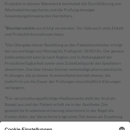
Produkte in deinem Warenkorb beinhaltet die Durchführung von
Wechselwirkungschecks und die Prüfung etwaiger
Anwendungshinweise des Herstellers.
2
Biozidprodukte
vorsichtig verwenden. Vor Gebrauch stets Etikett
und Produktinformationen lesen.
3
Die Übergabe deiner Bestellung an den Paketdienstleister erfolgt
bei uns werktags von Montag bis Freitag bis 18:00 Uhr. Der genaue
Lieferzeitpunkt kann je nach Region und in Abhängigkeit der
Produktverfügbarkeit sowie vom Zustellzeitpunkt des Spediteurs
abweichen. Darüber hinaus können notwendige pharmazeutische
Prüfungen, die zu deiner Arzneimittelsicherheit dienen, die
Lieferfrist um die Dauer der Prüfungen einschließlich Klärungen
verlängern.
4
Für verschreibungspflichtige Medikamente stellt der Arzt ein
Rezept aus und der Patient erhält sie in der Apotheke. Die
gesetzliche Krankenversicherung übernimmt in der Regel die
Kosten dafür, der Versicherte trägt einen Teil davon als Zuzahlung
mit.
Grundsätzlich leisten Mitglieder Zuzahlungen in Höhe von zehn