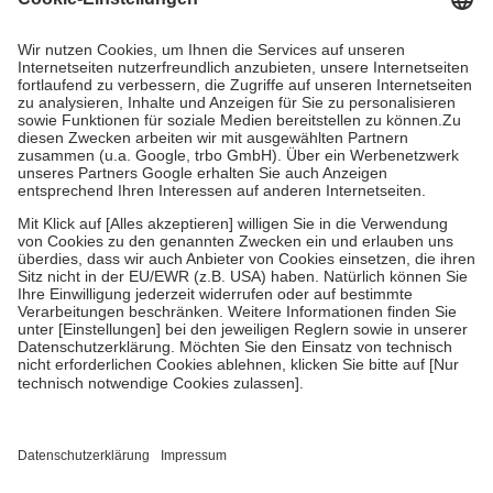
Prozent des Abgabepreises,
mindestens
jedoch
fünf Euro
und
höchstens zehn Euro.
Es sind jedoch nie mehr als die tatsächlichen
Kosten der Leistung zu entrichten.
Diese Regeln gelten grundsätzlich auch für Online-Apotheken.
Bei Heilmitteln und häuslicher Krankenpflege beträgt die
Zuzahlung zehn Prozent der Kosten sowie zehn Euro je
Verordnung.
Um das Engagement der Versicherten für ihre eigene Gesundheit zu
stärken und die besondere Stellung der Familie zu unterstützen,
fallen
keine Zuzahlungen
an bei:
• Kindern und Jugendlichen bis zum vollendeten 18. Lebensjahr
mit Ausnahme der Fahrkosten
• Untersuchungen zur Vorsorge und Früherkennung, die von der
GKV getragen werden
• empfohlenen Schutzimpfungen
• Harn- und Blutteststreifen
Wir nutzen Trusted Shops als unabhängigen Dienstleister für die
Einholung von Bewertungen. Trusted Shops hat Maßnahmen
getroffen, um sicherzustellen, dass es sich um echte Bewertungen
handelt. Mehr Informationen findest du hier: