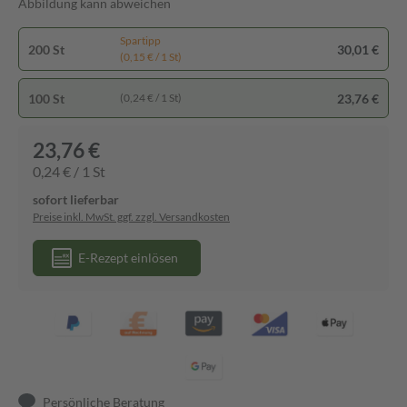
Abbildung kann abweichen
Spartipp
200 St
30,01 €
(0,15 € / 1 St)
100 St
23,76 €
(0,24 € / 1 St)
23,76 €
0,24 € / 1 St
sofort lieferbar
Preise inkl. MwSt. ggf. zzgl. Versandkosten
E-Rezept einlösen
Persönliche Beratung