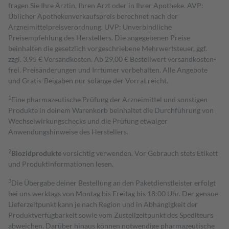
fragen Sie Ihre Ärztin, Ihren Arzt oder in Ihrer Apotheke. AVP:
Üblicher Apothekenverkaufspreis berechnet nach der
Arzneimittelpreisverordnung. UVP: Unverbindliche
Preisempfehlung des Herstellers. Die angegebenen Preise
beinhalten die gesetzlich vorgeschriebene Mehrwertsteuer, ggf.
zzgl. 3,95 € Versandkosten. Ab 29,00 € Bestell­wert versand­kosten­
frei. Preisänderungen und Irrtümer vorbehalten. Alle Angebote
und Gratis-Beigaben nur solange der Vorrat reicht.
1
Eine pharmazeutische Prüfung der Arzneimittel und sonstigen
Produkte in deinem Warenkorb beinhaltet die Durchführung von
Wechselwirkungschecks und die Prüfung etwaiger
Anwendungshinweise des Herstellers.
2
Biozidprodukte
vorsichtig verwenden. Vor Gebrauch stets Etikett
und Produktinformationen lesen.
3
Die Übergabe deiner Bestellung an den Paketdienstleister erfolgt
bei uns werktags von Montag bis Freitag bis 18:00 Uhr. Der genaue
Lieferzeitpunkt kann je nach Region und in Abhängigkeit der
Produktverfügbarkeit sowie vom Zustellzeitpunkt des Spediteurs
abweichen. Darüber hinaus können notwendige pharmazeutische