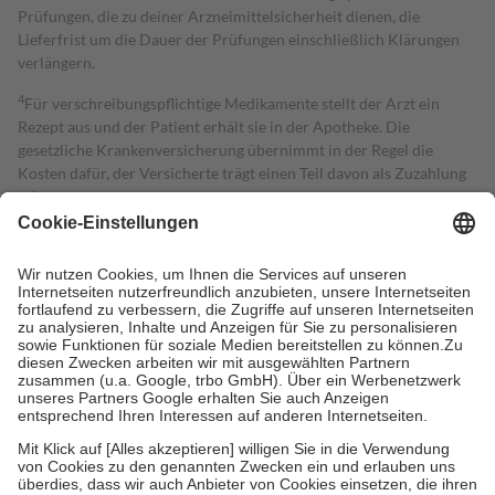
Prüfungen, die zu deiner Arzneimittelsicherheit dienen, die
Lieferfrist um die Dauer der Prüfungen einschließlich Klärungen
verlängern.
4
Für verschreibungspflichtige Medikamente stellt der Arzt ein
Rezept aus und der Patient erhält sie in der Apotheke. Die
gesetzliche Krankenversicherung übernimmt in der Regel die
Kosten dafür, der Versicherte trägt einen Teil davon als Zuzahlung
mit.
Grundsätzlich leisten Mitglieder Zuzahlungen in Höhe von zehn
Prozent des Abgabepreises,
mindestens
jedoch
fünf Euro
und
höchstens zehn Euro.
Es sind jedoch nie mehr als die tatsächlichen
Kosten der Leistung zu entrichten.
Diese Regeln gelten grundsätzlich auch für Online-Apotheken.
Bei Heilmitteln und häuslicher Krankenpflege beträgt die
Zuzahlung zehn Prozent der Kosten sowie zehn Euro je
Verordnung.
Um das Engagement der Versicherten für ihre eigene Gesundheit zu
stärken und die besondere Stellung der Familie zu unterstützen,
fallen
keine Zuzahlungen
an bei:
• Kindern und Jugendlichen bis zum vollendeten 18. Lebensjahr