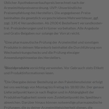
Üblicher Apothekenverkaufspreis berechnet nach der
Arzneimittelpreisverordnung. UVP: Unverbindliche
Preisempfehlung des Herstellers. Die angegebenen Preise
beinhalten die gesetzlich vorgeschriebene Mehrwertsteuer, ggf.
zzgl. 3,95 € Versandkosten. Ab 29,00 € Bestell­wert versand­kosten­
frei. Preisänderungen und Irrtümer vorbehalten. Alle Angebote
und Gratis-Beigaben nur solange der Vorrat reicht.
1
Eine pharmazeutische Prüfung der Arzneimittel und sonstigen
Produkte in deinem Warenkorb beinhaltet die Durchführung von
Wechselwirkungschecks und die Prüfung etwaiger
Anwendungshinweise des Herstellers.
2
Biozidprodukte
vorsichtig verwenden. Vor Gebrauch stets Etikett
und Produktinformationen lesen.
3
Die Übergabe deiner Bestellung an den Paketdienstleister erfolgt
bei uns werktags von Montag bis Freitag bis 18:00 Uhr. Der genaue
Lieferzeitpunkt kann je nach Region und in Abhängigkeit der
Produktverfügbarkeit sowie vom Zustellzeitpunkt des Spediteurs
abweichen. Darüber hinaus können notwendige pharmazeutische
Prüfungen, die zu deiner Arzneimittelsicherheit dienen, die