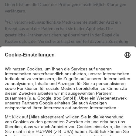
Lieferfrist um die Dauer der Prüfungen einschließlich Klärungen
verlängern.
4
Für verschreibungspflichtige Medikamente stellt der Arzt ein
Rezept aus und der Patient erhält sie in der Apotheke. Die
gesetzliche Krankenversicherung übernimmt in der Regel die
Kosten dafür, der Versicherte trägt einen Teil davon als Zuzahlung
mit.
Grundsätzlich leisten Mitglieder Zuzahlungen in Höhe von zehn
Prozent des Abgabepreises,
mindestens
jedoch
fünf Euro
und
höchstens zehn Euro.
Es sind jedoch nie mehr als die tatsächlichen
Kosten der Leistung zu entrichten.
Diese Regeln gelten grundsätzlich auch für Online-Apotheken.
Bei Heilmitteln und häuslicher Krankenpflege beträgt die
Zuzahlung zehn Prozent der Kosten sowie zehn Euro je
Verordnung.
Um das Engagement der Versicherten für ihre eigene Gesundheit zu
stärken und die besondere Stellung der Familie zu unterstützen,
fallen
keine Zuzahlungen
an bei:
• Kindern und Jugendlichen bis zum vollendeten 18. Lebensjahr
mit Ausnahme der Fahrkosten