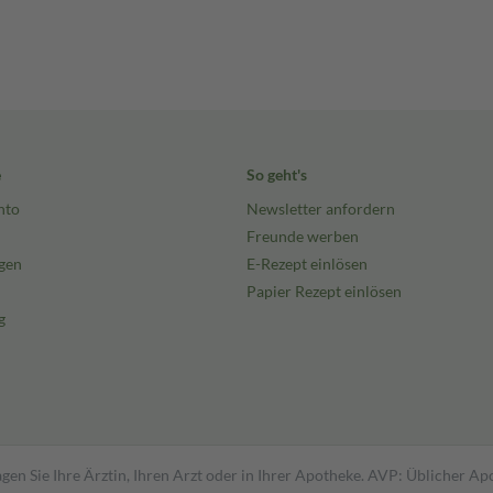
e
So geht's
nto
Newsletter anfordern
Freunde werben
gen
E-Rezept einlösen
Papier Rezept einlösen
g
gen Sie Ihre Ärztin, Ihren Arzt oder in Ihrer Apotheke. AVP: Üblicher A