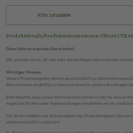
PZN: 14160894
Produktdetails/Produktinformationen ORGALUTRA
Diese Seite wird gerade überarbeitet!
Wir arbeiten daran, dir hier bald alle wichtigen Informationen bereitz
Wichtiger Hinweis:
Unsere Produktangaben dienen ausschließlich zu Informationszwecken
Warnhinweise sorgfältig zu lesen und diese für spätere Rückfragen au
Bitte beachte, dass unsere Informationen keinen Ersatz für eine prof
möglichen Risiken oder Nebenwirkungen empfehlen wir dir, medizini
Für die Richtigkeit und Vollständigkeit der Produktangaben, die vo
selbstverständlich unberührt.
Zu Risiken und Nebenwirkungen lesen Sie die Packungsbeilage und frag