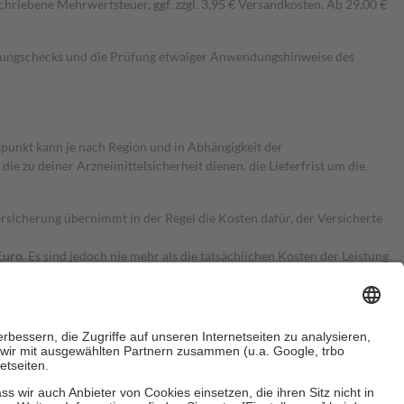
hriebene Mehrwertsteuer, ggf. zzgl. 3,95 € Versandkosten. Ab 29,00 €
kungschecks und die Prüfung etwaiger Anwendungshinweise des
itpunkt kann je nach Region und in Abhängigkeit der
 zu deiner Arzneimittelsicherheit dienen, die Lieferfrist um die
ersicherung übernimmt in der Regel die Kosten dafür, der Versicherte
Euro.
Es sind jedoch nie mehr als die tatsächlichen Kosten der Leistung
e Zuzahlungen
an bei: