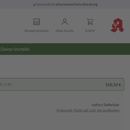
persönliche
pharmazeutische Beratung
Rezept einlösen
Mein Konto
0,00 €
Deine Vorteile
150,32 €
€ / 1 St)
sofort lieferbar
Preise inkl. MwSt. ggf. zzgl. Versandkosten