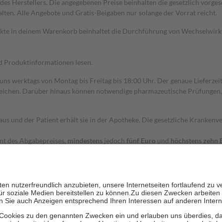
s Herstellers. Die angegebenen Preise beinhalten die gesetzlich vorgesc
alten. Alle Angebote und Gratis-Beigaben nur solange der Vorrat reicht.
dukte in deinem Warenkorb beinhaltet die Durchführung von Wechselwir
nd Produktinformationen lesen.
 uns werktags von Montag bis Freitag bis 18:00 Uhr. Der genaue Lieferze
ichen. Darüber hinaus können notwendige pharmazeutische Prüfungen, die
aus und der Patient erhält sie in der Apotheke. Die gesetzliche Krankenv
ent des Abgabepreises,
mindestens
jedoch
fünf Euro
und
höchstens zehn 
zehn Prozent der Kosten sowie zehn Euro je Verordnung.
rken und die besondere Stellung der Familie zu unterstützen, fallen
kein
 Ausnahme der Fahrkosten
 getragen werden