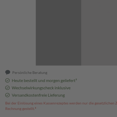
Abbildung kann abweichen
Persönliche Beratung
Heute bestellt und morgen geliefert³
Wechselwirkungscheck inklusive
Versandkostenfreie Lieferung
Bei der Einlösung eines Kassenrezeptes werden nur die gesetzlichen 
Rechnung gestellt.⁴