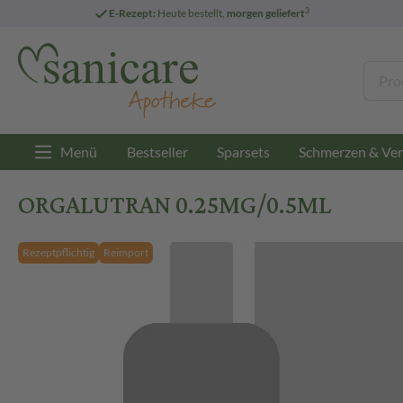
3
E-Rezept:
Heute bestellt,
morgen geliefert
Menü
Bestseller
Sparsets
Schmerzen & Ver
ORGALUTRAN 0.25MG/0.5ML
Rezeptpflichtig
Reimport