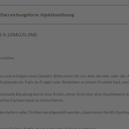
Darreichungsform: Injektionslösung
N 0.25MG/0.5ML
ustellen.
 und erfolgen ohne Gewähr. Bitte nimm dir vor dem Verzehr oder der An
fzubewahren. Falls du Fragen oder Bedenken zu einem Produkt hast, wende
essionelle Beratung durch eine Ärztin, einen Arzt oder eine Apothekerin
sches Fachpersonal zu konsultieren.
n Herstellern oder Dritten bereitgestellt werden, übernimmt die BS-Apot
en Sie Ihre Ärztin, Ihren Arzt oder in Ihrer Apotheke.