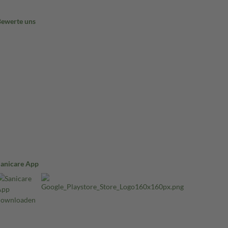
Bewerte uns
Sanicare App