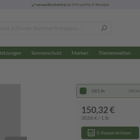
versandkostenfrei
ab 29 € und für E-Rezepte
letzungen
Sonnenschutz
Marken
Themenwelten
5X1 St
(30,06 
150,32 €
30,06 € / 1 St
E-Rezept einlösen