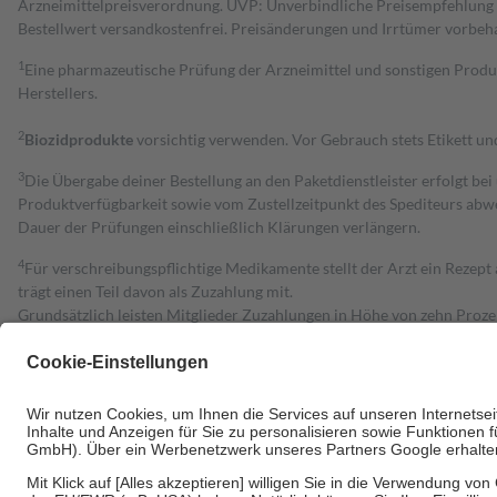
Arzneimittelpreisverordnung. UVP: Unverbindliche Preisempfehlung de
Bestell­wert versand­kosten­frei. Preisänderungen und Irrtümer vorbeh
1
Eine pharmazeutische Prüfung der Arzneimittel und sonstigen Pro
Herstellers.
2
Biozidprodukte
vorsichtig verwenden. Vor Gebrauch stets Etikett u
3
Die Übergabe deiner Bestellung an den Paketdienstleister erfolgt bei
Produktverfügbarkeit sowie vom Zustellzeitpunkt des Spediteurs abwe
Dauer der Prüfungen einschließlich Klärungen verlängern.
4
Für verschreibungspflichtige Medikamente stellt der Arzt ein Rezept 
trägt einen Teil davon als Zuzahlung mit.
Grundsätzlich leisten Mitglieder Zuzahlungen in Höhe von zehn Proz
zu entrichten.
Diese Regeln gelten grundsätzlich auch für Online-Apotheken.
Bei Heilmitteln und häuslicher Krankenpflege beträgt die Zuzahlung 
Um das Engagement der Versicherten für ihre eigene Gesundheit zu stä
• Kindern und Jugendlichen bis zum vollendeten 18. Lebensjahr mit
• Untersuchungen zur Vorsorge und Früherkennung, die von der GKV
• empfohlenen Schutzimpfungen