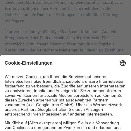
abweichen. Darüber hinaus können notwendige pharmazeutische
Prüfungen, die zu deiner Arzneimittelsicherheit dienen, die
Lieferfrist um die Dauer der Prüfungen einschließlich Klärungen
verlängern.
4
Für verschreibungspflichtige Medikamente stellt der Arzt ein
Rezept aus und der Patient erhält sie in der Apotheke. Die
gesetzliche Krankenversicherung übernimmt in der Regel die
Kosten dafür, der Versicherte trägt einen Teil davon als Zuzahlung
mit.
Grundsätzlich leisten Mitglieder Zuzahlungen in Höhe von zehn
Prozent des Abgabepreises,
mindestens
jedoch
fünf Euro
und
höchstens zehn Euro.
Es sind jedoch nie mehr als die tatsächlichen
Kosten der Leistung zu entrichten.
Diese Regeln gelten grundsätzlich auch für Online-Apotheken.
Bei Heilmitteln und häuslicher Krankenpflege beträgt die
Zuzahlung zehn Prozent der Kosten sowie zehn Euro je
Verordnung.
Um das Engagement der Versicherten für ihre eigene Gesundheit zu
stärken und die besondere Stellung der Familie zu unterstützen,
fallen
keine Zuzahlungen
an bei:
• Kindern und Jugendlichen bis zum vollendeten 18. Lebensjahr