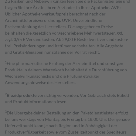
Zu Risiken und Nebenwirkungen lesen Sie die Packungsbeilage und
fragen Sie Ihre Ärztin, Ihren Arzt oder in Ihrer Apotheke. AVP:
Üblicher Apothekenverkaufspreis berechnet nach der
Arzneimittelpreisverordnung. UVP: Unverbindliche
Preisempfehlung des Herstellers. Die angegebenen Preise
beinhalten die gesetzlich vorgeschriebene Mehrwertsteuer, ggf.
zzgl. 3,95 € Versandkosten. Ab 29,00 € Bestell­wert versand­kosten­
frei. Preisänderungen und Irrtümer vorbehalten. Alle Angebote
und Gratis-Beigaben nur solange der Vorrat reicht.
1
Eine pharmazeutische Prüfung der Arzneimittel und sonstigen
Produkte in deinem Warenkorb beinhaltet die Durchführung von
Wechselwirkungschecks und die Prüfung etwaiger
Anwendungshinweise des Herstellers.
2
Biozidprodukte
vorsichtig verwenden. Vor Gebrauch stets Etikett
und Produktinformationen lesen.
3
Die Übergabe deiner Bestellung an den Paketdienstleister erfolgt
bei uns werktags von Montag bis Freitag bis 18:00 Uhr. Der genaue
Lieferzeitpunkt kann je nach Region und in Abhängigkeit der
Produktverfügbarkeit sowie vom Zustellzeitpunkt des Spediteurs