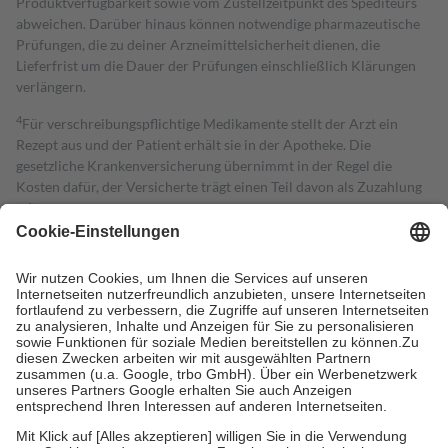
Produktverfügbarkeit sowie vom Zustellzeitpunkt des Spediteurs
abweichen. Darüber hinaus können notwendige pharmazeutische
Prüfungen, die zu deiner Arzneimittelsicherheit dienen, die
Lieferfrist um die Dauer der Prüfungen einschließlich Klärungen
verlängern.
4
Für verschreibungspflichtige Medikamente stellt der Arzt ein
Rezept aus und der Patient erhält sie in der Apotheke. Die
gesetzliche Krankenversicherung übernimmt in der Regel die
Kosten dafür, der Versicherte trägt einen Teil davon als Zuzahlung
mit.
Grundsätzlich leisten Mitglieder Zuzahlungen in Höhe von zehn
Prozent des Abgabepreises,
mindestens
jedoch
fünf Euro
und
höchstens zehn Euro.
Es sind jedoch nie mehr als die tatsächlichen
Kosten der Leistung zu entrichten.
Diese Regeln gelten grundsätzlich auch für Online-Apotheken.
Bei Heilmitteln und häuslicher Krankenpflege beträgt die
Zuzahlung zehn Prozent der Kosten sowie zehn Euro je
Verordnung.
Um das Engagement der Versicherten für ihre eigene Gesundheit zu
stärken und die besondere Stellung der Familie zu unterstützen,
fallen
keine Zuzahlungen
an bei: