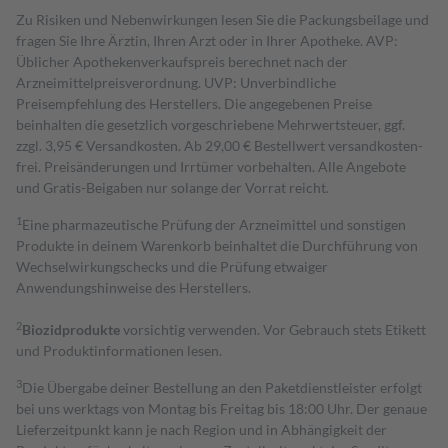
Zu Risiken und Nebenwirkungen lesen Sie die Packungsbeilage und
fragen Sie Ihre Ärztin, Ihren Arzt oder in Ihrer Apotheke. AVP:
Üblicher Apothekenverkaufspreis berechnet nach der
Arzneimittelpreisverordnung. UVP: Unverbindliche
Preisempfehlung des Herstellers. Die angegebenen Preise
beinhalten die gesetzlich vorgeschriebene Mehrwertsteuer, ggf.
zzgl. 3,95 € Versandkosten. Ab 29,00 € Bestell­wert versand­kosten­
frei. Preisänderungen und Irrtümer vorbehalten. Alle Angebote
und Gratis-Beigaben nur solange der Vorrat reicht.
1
Eine pharmazeutische Prüfung der Arzneimittel und sonstigen
Produkte in deinem Warenkorb beinhaltet die Durchführung von
Wechselwirkungschecks und die Prüfung etwaiger
Anwendungshinweise des Herstellers.
2
Biozidprodukte
vorsichtig verwenden. Vor Gebrauch stets Etikett
und Produktinformationen lesen.
3
Die Übergabe deiner Bestellung an den Paketdienstleister erfolgt
bei uns werktags von Montag bis Freitag bis 18:00 Uhr. Der genaue
Lieferzeitpunkt kann je nach Region und in Abhängigkeit der