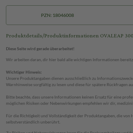
PZN: 18046008
Produktdetails/Produktinformationen OVALEAP 30
Diese Seite wird gerade überarbeitet!
Wir arbeiten daran, dir hier bald alle wichtigen Informationen bereitz
Wichtiger Hinweis:
Unsere Produktangaben dienen ausschließlich zu Informationszwecken
Warnhinweise sorgfältig zu lesen und diese für spätere Rückfragen au
Bitte beachte, dass unsere Informationen keinen Ersatz für eine prof
möglichen Risiken oder Nebenwirkungen empfehlen wir dir, medizini
Für die Richtigkeit und Vollständigkeit der Produktangaben, die vo
selbstverständlich unberührt.
Zu Risiken und Nebenwirkungen lesen Sie die Packungsbeilage und frag