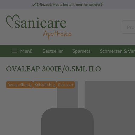
3
E-Rezept:
Heute bestellt,
morgen geliefert
Menü
Bestseller
Sparsets
Schmerzen & Ver
OVALEAP 300IE/0.5ML ILO
Rezeptpflichtig
Kühlpflichtig
Reimport