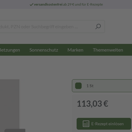
versandkostenfrei
ab 29 € und für E-Rezepte
letzungen
Sonnenschutz
Marken
Themenwelten
1 St
113,03 €
E-Rezept einlösen