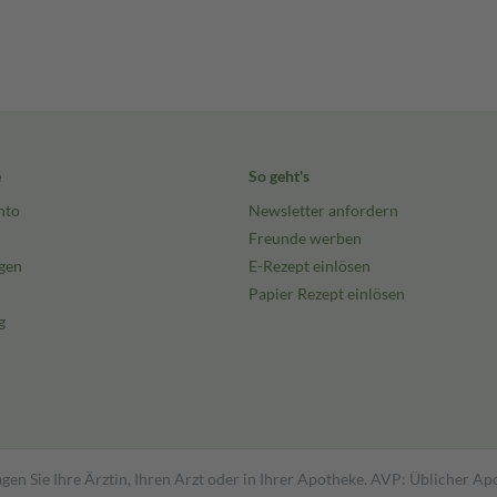
e
So geht's
nto
Newsletter anfordern
Freunde werben
gen
E-Rezept einlösen
Papier Rezept einlösen
g
gen Sie Ihre Ärztin, Ihren Arzt oder in Ihrer Apotheke. AVP: Üblicher A