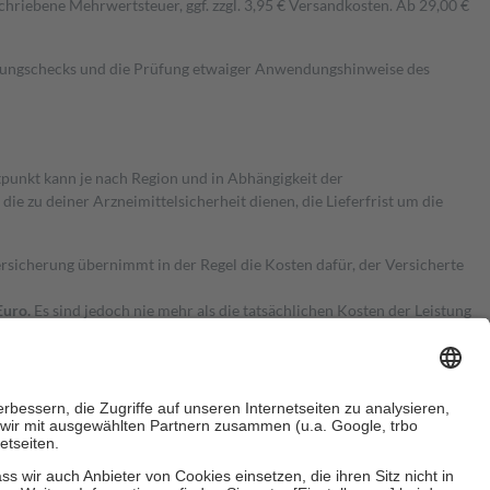
hriebene Mehrwertsteuer, ggf. zzgl. 3,95 € Versandkosten. Ab 29,00 €
kungschecks und die Prüfung etwaiger Anwendungshinweise des
itpunkt kann je nach Region und in Abhängigkeit der
 zu deiner Arzneimittelsicherheit dienen, die Lieferfrist um die
ersicherung übernimmt in der Regel die Kosten dafür, der Versicherte
Euro.
Es sind jedoch nie mehr als die tatsächlichen Kosten der Leistung
e Zuzahlungen
an bei: