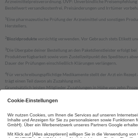
Arzneimittelpreisverordnung. UVP: Unverbindliche Preisempfehlung de
Bestell­wert versand­kosten­frei. Preisänderungen und Irrtümer vorbeh
1
Eine pharmazeutische Prüfung der Arzneimittel und sonstigen Pro
Herstellers.
2
Biozidprodukte
vorsichtig verwenden. Vor Gebrauch stets Etikett u
3
Die Übergabe deiner Bestellung an den Paketdienstleister erfolgt bei
Produktverfügbarkeit sowie vom Zustellzeitpunkt des Spediteurs abwe
Dauer der Prüfungen einschließlich Klärungen verlängern.
4
Für verschreibungspflichtige Medikamente stellt der Arzt ein Rezept 
trägt einen Teil davon als Zuzahlung mit.
Grundsätzlich leisten Mitglieder Zuzahlungen in Höhe von zehn Proz
zu entrichten.
Diese Regeln gelten grundsätzlich auch für Online-Apotheken.
Bei Heilmitteln und häuslicher Krankenpflege beträgt die Zuzahlung 
Um das Engagement der Versicherten für ihre eigene Gesundheit zu stä
• Kindern und Jugendlichen bis zum vollendeten 18. Lebensjahr mit
• Untersuchungen zur Vorsorge und Früherkennung, die von der GKV
• empfohlenen Schutzimpfungen