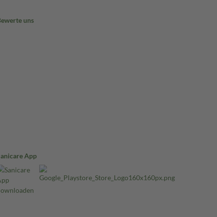
Bewerte uns
Sanicare App