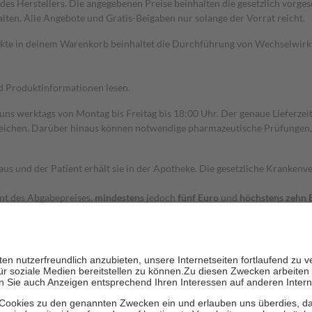
s Herstellers. Die angegebenen Preise beinhalten die gesetzlich vorgesc
alten. Alle Angebote und Gratis-Beigaben nur solange der Vorrat reicht.
dukte in deinem Warenkorb beinhaltet die Durchführung von Wechselwir
nd Produktinformationen lesen.
 uns werktags von Montag bis Freitag bis 18:00 Uhr. Der genaue Lieferze
ichen. Darüber hinaus können notwendige pharmazeutische Prüfungen, die
aus und der Patient erhält sie in der Apotheke. Die gesetzliche Krankenv
ent des Abgabepreises,
mindestens
jedoch
fünf Euro
und
höchstens zehn 
zehn Prozent der Kosten sowie zehn Euro je Verordnung.
rken und die besondere Stellung der Familie zu unterstützen, fallen
kein
 Ausnahme der Fahrkosten
 getragen werden