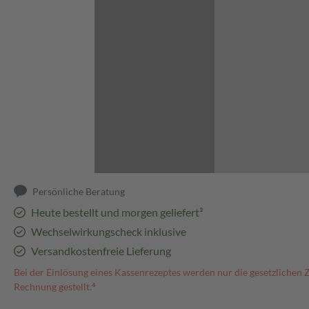
Abbildung kann abweichen
Persönliche Beratung
Heute bestellt und morgen geliefert³
Wechselwirkungscheck inklusive
Versandkostenfreie Lieferung
Bei der Einlösung eines Kassenrezeptes werden nur die gesetzlichen 
Rechnung gestellt.⁴