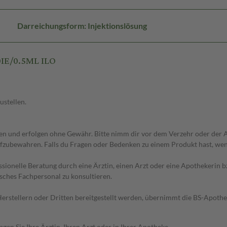
Darreichungsform: Injektionslösung
0IE/0.5ML ILO
ustellen.
 und erfolgen ohne Gewähr. Bitte nimm dir vor dem Verzehr oder der An
fzubewahren. Falls du Fragen oder Bedenken zu einem Produkt hast, wende
essionelle Beratung durch eine Ärztin, einen Arzt oder eine Apothekerin
sches Fachpersonal zu konsultieren.
n Herstellern oder Dritten bereitgestellt werden, übernimmt die BS-Apot
en Sie Ihre Ärztin, Ihren Arzt oder in Ihrer Apotheke.