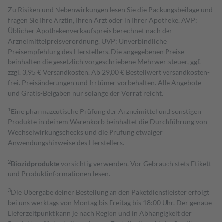
Zu Risiken und Nebenwirkungen lesen Sie die Packungsbeilage und
fragen Sie Ihre Ärztin, Ihren Arzt oder in Ihrer Apotheke. AVP:
Üblicher Apothekenverkaufspreis berechnet nach der
Arzneimittelpreisverordnung. UVP: Unverbindliche
Preisempfehlung des Herstellers. Die angegebenen Preise
beinhalten die gesetzlich vorgeschriebene Mehrwertsteuer, ggf.
zzgl. 3,95 € Versandkosten. Ab 29,00 € Bestell­wert versand­kosten­
frei. Preisänderungen und Irrtümer vorbehalten. Alle Angebote
und Gratis-Beigaben nur solange der Vorrat reicht.
1
Eine pharmazeutische Prüfung der Arzneimittel und sonstigen
Produkte in deinem Warenkorb beinhaltet die Durchführung von
Wechselwirkungschecks und die Prüfung etwaiger
Anwendungshinweise des Herstellers.
2
Biozidprodukte
vorsichtig verwenden. Vor Gebrauch stets Etikett
und Produktinformationen lesen.
3
Die Übergabe deiner Bestellung an den Paketdienstleister erfolgt
bei uns werktags von Montag bis Freitag bis 18:00 Uhr. Der genaue
Lieferzeitpunkt kann je nach Region und in Abhängigkeit der