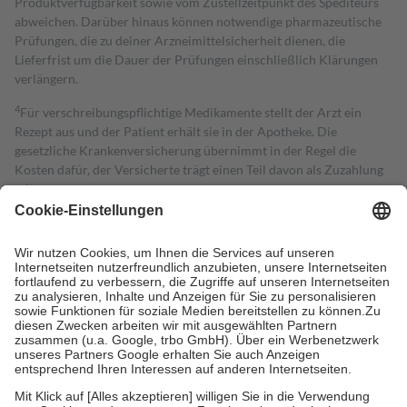
Produktverfügbarkeit sowie vom Zustellzeitpunkt des Spediteurs
abweichen. Darüber hinaus können notwendige pharmazeutische
Prüfungen, die zu deiner Arzneimittelsicherheit dienen, die
Lieferfrist um die Dauer der Prüfungen einschließlich Klärungen
verlängern.
4
Für verschreibungspflichtige Medikamente stellt der Arzt ein
Rezept aus und der Patient erhält sie in der Apotheke. Die
gesetzliche Krankenversicherung übernimmt in der Regel die
Kosten dafür, der Versicherte trägt einen Teil davon als Zuzahlung
mit.
Grundsätzlich leisten Mitglieder Zuzahlungen in Höhe von zehn
Prozent des Abgabepreises,
mindestens
jedoch
fünf Euro
und
höchstens zehn Euro.
Es sind jedoch nie mehr als die tatsächlichen
Kosten der Leistung zu entrichten.
Diese Regeln gelten grundsätzlich auch für Online-Apotheken.
Bei Heilmitteln und häuslicher Krankenpflege beträgt die
Zuzahlung zehn Prozent der Kosten sowie zehn Euro je
Verordnung.
Um das Engagement der Versicherten für ihre eigene Gesundheit zu
stärken und die besondere Stellung der Familie zu unterstützen,
fallen
keine Zuzahlungen
an bei: