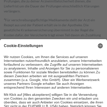
Prüfungen, die zu deiner Arzneimittelsicherheit dienen, die
Lieferfrist um die Dauer der Prüfungen einschließlich Klärungen
verlängern.
4
Für verschreibungspflichtige Medikamente stellt der Arzt ein
Rezept aus und der Patient erhält sie in der Apotheke. Die
gesetzliche Krankenversicherung übernimmt in der Regel die
Kosten dafür, der Versicherte trägt einen Teil davon als Zuzahlung
mit.
Grundsätzlich leisten Mitglieder Zuzahlungen in Höhe von zehn
Prozent des Abgabepreises,
mindestens
jedoch
fünf Euro
und
höchstens zehn Euro.
Es sind jedoch nie mehr als die tatsächlichen
Kosten der Leistung zu entrichten.
Diese Regeln gelten grundsätzlich auch für Online-Apotheken.
Bei Heilmitteln und häuslicher Krankenpflege beträgt die
Zuzahlung zehn Prozent der Kosten sowie zehn Euro je
Verordnung.
Um das Engagement der Versicherten für ihre eigene Gesundheit zu
stärken und die besondere Stellung der Familie zu unterstützen,
fallen
keine Zuzahlungen
an bei:
• Kindern und Jugendlichen bis zum vollendeten 18. Lebensjahr
mit Ausnahme der Fahrkosten