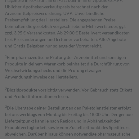
fragen Sie Ihre Ärztin, Ihren Arzt oder in Ihrer Apotheke. AVP:
Üblicher Apothekenverkaufspreis berechnet nach der
Arzneimittelpreisverordnung. UVP: Unverbindliche
Preisempfehlung des Herstellers. Die angegebenen Preise
beinhalten die gesetzlich vorgeschriebene Mehrwertsteuer, ggf.
zzgl. 3,95 € Versandkosten. Ab 29,00 € Bestell­wert versand­kosten­
frei. Preisänderungen und Irrtümer vorbehalten. Alle Angebote
und Gratis-Beigaben nur solange der Vorrat reicht.
1
Eine pharmazeutische Prüfung der Arzneimittel und sonstigen
Produkte in deinem Warenkorb beinhaltet die Durchführung von
Wechselwirkungschecks und die Prüfung etwaiger
Anwendungshinweise des Herstellers.
2
Biozidprodukte
vorsichtig verwenden. Vor Gebrauch stets Etikett
und Produktinformationen lesen.
3
Die Übergabe deiner Bestellung an den Paketdienstleister erfolgt
bei uns werktags von Montag bis Freitag bis 18:00 Uhr. Der genaue
Lieferzeitpunkt kann je nach Region und in Abhängigkeit der
Produktverfügbarkeit sowie vom Zustellzeitpunkt des Spediteurs
abweichen. Darüber hinaus können notwendige pharmazeutische