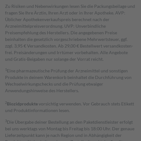
Zu Risiken und Nebenwirkungen lesen Sie die Packungsbeilage und
fragen Sie Ihre Ärztin, Ihren Arzt oder in Ihrer Apotheke. AVP:
Üblicher Apothekenverkaufspreis berechnet nach der
Arzneimittelpreisverordnung. UVP: Unverbindliche
Preisempfehlung des Herstellers. Die angegebenen Preise
beinhalten die gesetzlich vorgeschriebene Mehrwertsteuer, ggf.
zzgl. 3,95 € Versandkosten. Ab 29,00 € Bestell­wert versand­kosten­
frei. Preisänderungen und Irrtümer vorbehalten. Alle Angebote
und Gratis-Beigaben nur solange der Vorrat reicht.
1
Eine pharmazeutische Prüfung der Arzneimittel und sonstigen
Produkte in deinem Warenkorb beinhaltet die Durchführung von
Wechselwirkungschecks und die Prüfung etwaiger
Anwendungshinweise des Herstellers.
2
Biozidprodukte
vorsichtig verwenden. Vor Gebrauch stets Etikett
und Produktinformationen lesen.
3
Die Übergabe deiner Bestellung an den Paketdienstleister erfolgt
bei uns werktags von Montag bis Freitag bis 18:00 Uhr. Der genaue
Lieferzeitpunkt kann je nach Region und in Abhängigkeit der