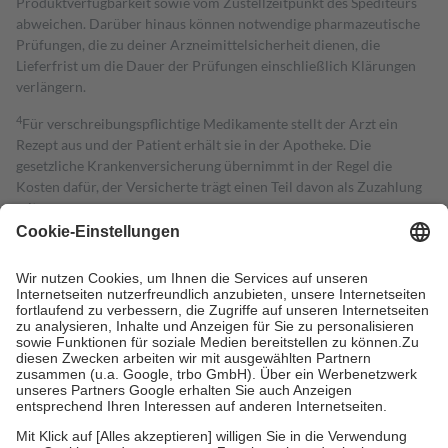
Produktverfügbarkeit sowie vom Zustellzeitpunkt des Spediteurs
abweichen. Darüber hinaus können notwendige pharmazeutische
Prüfungen, die zu deiner Arzneimittelsicherheit dienen, die
Lieferfrist um die Dauer der Prüfungen einschließlich Klärungen
verlängern.
4
Für verschreibungspflichtige Medikamente stellt der Arzt ein
Rezept aus und der Patient erhält sie in der Apotheke. Die
gesetzliche Krankenversicherung übernimmt in der Regel die
Kosten dafür, der Versicherte trägt einen Teil davon als Zuzahlung
mit.
Grundsätzlich leisten Mitglieder Zuzahlungen in Höhe von zehn
Prozent des Abgabepreises,
mindestens
jedoch
fünf Euro
und
höchstens zehn Euro.
Es sind jedoch nie mehr als die tatsächlichen
Kosten der Leistung zu entrichten.
Diese Regeln gelten grundsätzlich auch für Online-Apotheken.
Bei Heilmitteln und häuslicher Krankenpflege beträgt die
Zuzahlung zehn Prozent der Kosten sowie zehn Euro je
Verordnung.
Um das Engagement der Versicherten für ihre eigene Gesundheit zu
stärken und die besondere Stellung der Familie zu unterstützen,
fallen
keine Zuzahlungen
an bei: