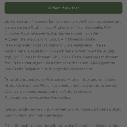
Widerruf erklären
Zu Risiken und Nebenwirkungen lesen Sie die Packungsbeilage und
fragen Sie Ihre Ärztin, Ihren Arzt oder in Ihrer Apotheke. AVP:
Üblicher Apothekenverkaufspreis berechnet nach der
Arzneimittelpreisverordnung. UVP: Unverbindliche
Preisempfehlung des Herstellers. Die angegebenen Preise
beinhalten die gesetzlich vorgeschriebene Mehrwertsteuer, ggf.
zzgl. 3,95 € Versandkosten. Ab 29,00 € Bestell­wert versand­kosten­
frei. Preisänderungen und Irrtümer vorbehalten. Alle Angebote
und Gratis-Beigaben nur solange der Vorrat reicht.
1
Eine pharmazeutische Prüfung der Arzneimittel und sonstigen
Produkte in deinem Warenkorb beinhaltet die Durchführung von
Wechselwirkungschecks und die Prüfung etwaiger
Anwendungshinweise des Herstellers.
2
Biozidprodukte
vorsichtig verwenden. Vor Gebrauch stets Etikett
und Produktinformationen lesen.
3
Die Übergabe deiner Bestellung an den Paketdienstleister erfolgt