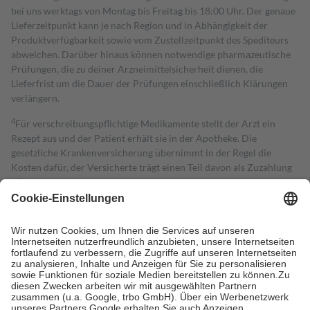
bei uns werktags von Montag bis Freitag bis 18:00 Uhr. Der genaue
Lieferzeitpunkt kann je nach Region und in Abhängigkeit der
Produktverfügbarkeit sowie vom Zustellzeitpunkt des Spediteurs
abweichen. Darüber hinaus können notwendige pharmazeutische
Prüfungen, die zu deiner Arzneimittelsicherheit dienen, die
Lieferfrist um die Dauer der Prüfungen einschließlich Klärungen
verlängern.
4
Für verschreibungspflichtige Medikamente stellt der Arzt ein
Rezept aus und der Patient erhält sie in der Apotheke. Die
gesetzliche Krankenversicherung übernimmt in der Regel die
Kosten dafür, der Versicherte trägt einen Teil davon als Zuzahlung
mit.
Grundsätzlich leisten Mitglieder Zuzahlungen in Höhe von zehn
Prozent des Abgabepreises,
mindestens
jedoch
fünf Euro
und
höchstens zehn Euro.
Es sind jedoch nie mehr als die tatsächlichen
Kosten der Leistung zu entrichten.
Diese Regeln gelten grundsätzlich auch für Online-Apotheken.
Bei Heilmitteln und häuslicher Krankenpflege beträgt die
Zuzahlung zehn Prozent der Kosten sowie zehn Euro je
Verordnung.