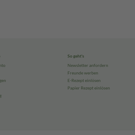
e
So geht's
nto
Newsletter anfordern
Freunde werben
gen
E-Rezept einlösen
Papier Rezept einlösen
g