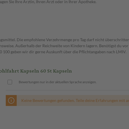
en Sie Ihre Ärztin, Ihren Arzt oder in Ihrer Apotheke.
gsmittel. Die empfohlene Verzehrmenge pro Tag darf nicht überschritten
weise. Außerhalb der Reichweite von Kindern lagern. Benötigst du vor 
00 geben wir dir gerne Auskunft über die Pflichtangaben nach LMIV.
lfahrt Kapseln 60 St Kapseln
Bewertungen nur in der aktuellen Sprache anzeigen.
Keine Bewertungen gefunden. Teile deine Erfahrungen mit a