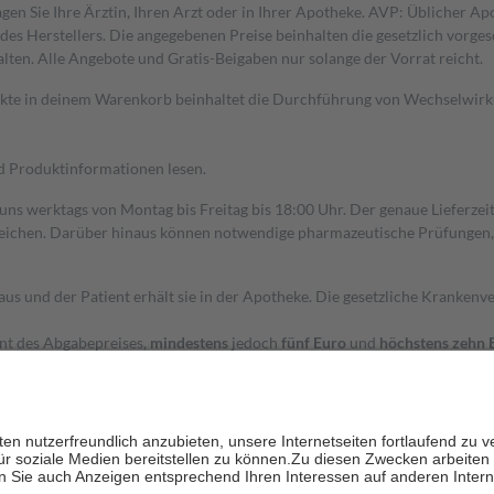
gen Sie Ihre Ärztin, Ihren Arzt oder in Ihrer Apotheke. AVP: Üblicher A
s Herstellers. Die angegebenen Preise beinhalten die gesetzlich vorgesc
alten. Alle Angebote und Gratis-Beigaben nur solange der Vorrat reicht.
dukte in deinem Warenkorb beinhaltet die Durchführung von Wechselwir
nd Produktinformationen lesen.
 uns werktags von Montag bis Freitag bis 18:00 Uhr. Der genaue Lieferze
ichen. Darüber hinaus können notwendige pharmazeutische Prüfungen, die
aus und der Patient erhält sie in der Apotheke. Die gesetzliche Krankenv
ent des Abgabepreises,
mindestens
jedoch
fünf Euro
und
höchstens zehn 
zehn Prozent der Kosten sowie zehn Euro je Verordnung.
rken und die besondere Stellung der Familie zu unterstützen, fallen
kein
 Ausnahme der Fahrkosten
 getragen werden