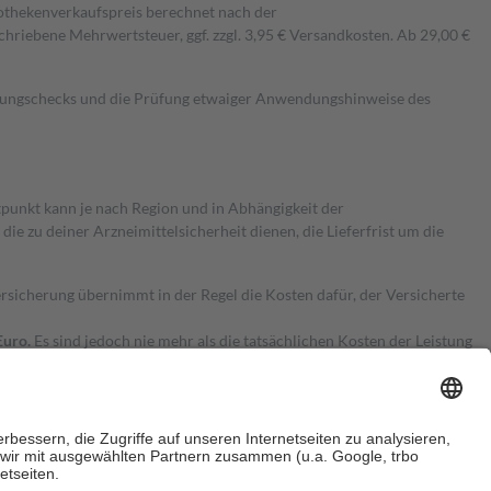
pothekenverkaufspreis berechnet nach der
hriebene Mehrwertsteuer, ggf. zzgl. 3,95 € Versandkosten. Ab 29,00 €
kungschecks und die Prüfung etwaiger Anwendungshinweise des
itpunkt kann je nach Region und in Abhängigkeit der
 zu deiner Arzneimittelsicherheit dienen, die Lieferfrist um die
ersicherung übernimmt in der Regel die Kosten dafür, der Versicherte
Euro.
Es sind jedoch nie mehr als die tatsächlichen Kosten der Leistung
e Zuzahlungen
an bei: