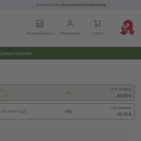
persönliche
pharmazeutische Beratung
Rezept einlösen
Mein Konto
0,00 €
Deine Vorteile
UVP:
37,50 €
pp
-4%
36,00 €
/ 1 St)
UVP:
34,90 €
-6%
(750,00 € / 1 kg)
32,70 €