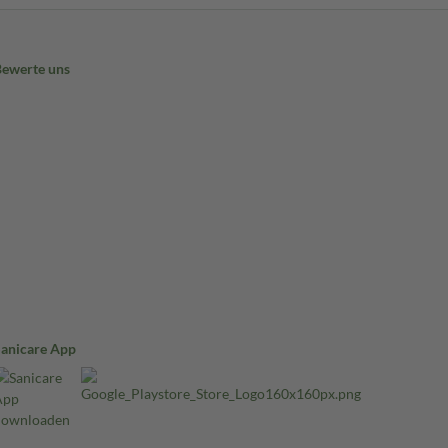
Bewerte uns
Sanicare App