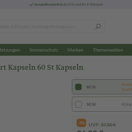
versandkostenfrei
ab 29 € und für E-Rezepte
letzungen
Sonnenschutz
Marken
Themenwelten
 Kapseln 60 St Kapseln
Sparti
60 St
(0,60 € 
50 St
43,6 g 
-4%
UVP:
37,50 €