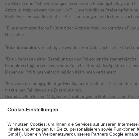
Zu Risiken und Nebenwirkungen lesen Sie die Packungsbeilage und fra
Arzneimittelpreisverordnung. UVP: Unverbindliche Preisempfehlung de
Bestell­wert versand­kosten­frei. Preisänderungen und Irrtümer vorbeh
1
Eine pharmazeutische Prüfung der Arzneimittel und sonstigen Pro
Herstellers.
2
Biozidprodukte
vorsichtig verwenden. Vor Gebrauch stets Etikett u
3
Die Übergabe deiner Bestellung an den Paketdienstleister erfolgt bei
Produktverfügbarkeit sowie vom Zustellzeitpunkt des Spediteurs abwe
Dauer der Prüfungen einschließlich Klärungen verlängern.
4
Für verschreibungspflichtige Medikamente stellt der Arzt ein Rezept 
trägt einen Teil davon als Zuzahlung mit.
Grundsätzlich leisten Mitglieder Zuzahlungen in Höhe von zehn Proz
zu entrichten.
Diese Regeln gelten grundsätzlich auch für Online-Apotheken.
Bei Heilmitteln und häuslicher Krankenpflege beträgt die Zuzahlung 
Um das Engagement der Versicherten für ihre eigene Gesundheit zu stä
• Kindern und Jugendlichen bis zum vollendeten 18. Lebensjahr mit
• Untersuchungen zur Vorsorge und Früherkennung, die von der GKV