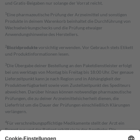
und Gratis-Beigaben nur solange der Vorrat reicht.
1
Eine pharmazeutische Prüfung der Arzneimittel und sonstigen
Produkte in deinem Warenkorb beinhaltet die Durchführung von
Wechselwirkungschecks und die Prüfung etwaiger
Anwendungshinweise des Herstellers.
2
Biozidprodukte
vorsichtig verwenden. Vor Gebrauch stets Etikett
und Produktinformationen lesen.
3
Die Übergabe deiner Bestellung an den Paketdienstleister erfolgt
bei uns werktags von Montag bis Freitag bis 18:00 Uhr. Der genaue
Lieferzeitpunkt kann je nach Region und in Abhängigkeit der
Produktverfügbarkeit sowie vom Zustellzeitpunkt des Spediteurs
abweichen. Darüber hinaus können notwendige pharmazeutische
Prüfungen, die zu deiner Arzneimittelsicherheit dienen, die
Lieferfrist um die Dauer der Prüfungen einschließlich Klärungen
verlängern.
4
Für verschreibungspflichtige Medikamente stellt der Arzt ein
Rezept aus und der Patient erhält sie in der Apotheke. Die
gesetzliche Krankenversicherung übernimmt in der Regel die