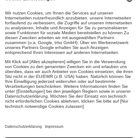
Kosten dafür, der Versicherte trägt einen Teil davon als Zuzahlung
mit.
Grundsätzlich leisten Mitglieder Zuzahlungen in Höhe von zehn
Prozent des Abgabepreises,
mindestens
jedoch
fünf Euro
und
höchstens zehn Euro.
Es sind jedoch nie mehr als die tatsächlichen
Kosten der Leistung zu entrichten.
Diese Regeln gelten grundsätzlich auch für Online-Apotheken.
Bei Heilmitteln und häuslicher Krankenpflege beträgt die
Zuzahlung zehn Prozent der Kosten sowie zehn Euro je
Verordnung.
Um das Engagement der Versicherten für ihre eigene Gesundheit zu
stärken und die besondere Stellung der Familie zu unterstützen,
fallen
keine Zuzahlungen
an bei:
• Kindern und Jugendlichen bis zum vollendeten 18. Lebensjahr
mit Ausnahme der Fahrkosten
• Untersuchungen zur Vorsorge und Früherkennung, die von der
GKV getragen werden
• empfohlenen Schutzimpfungen
• Harn- und Blutteststreifen
Wir nutzen Trusted Shops als unabhängigen Dienstleister für die
Einholung von Bewertungen. Trusted Shops hat Maßnahmen