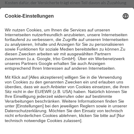
Kosten dafür, der Versicherte trägt einen Teil davon als Zuzahlung
mit.
Grundsätzlich leisten Mitglieder Zuzahlungen in Höhe von zehn
Prozent des Abgabepreises,
mindestens
jedoch
fünf Euro
und
höchstens zehn Euro.
Es sind jedoch nie mehr als die tatsächlichen
Kosten der Leistung zu entrichten.
Diese Regeln gelten grundsätzlich auch für Online-Apotheken.
Bei Heilmitteln und häuslicher Krankenpflege beträgt die
Zuzahlung zehn Prozent der Kosten sowie zehn Euro je
Verordnung.
Um das Engagement der Versicherten für ihre eigene Gesundheit zu
stärken und die besondere Stellung der Familie zu unterstützen,
fallen
keine Zuzahlungen
an bei:
• Kindern und Jugendlichen bis zum vollendeten 18. Lebensjahr
mit Ausnahme der Fahrkosten
• Untersuchungen zur Vorsorge und Früherkennung, die von der
GKV getragen werden
• empfohlenen Schutzimpfungen
• Harn- und Blutteststreifen
Wir nutzen Trusted Shops als unabhängigen Dienstleister für die
Einholung von Bewertungen. Trusted Shops hat Maßnahmen