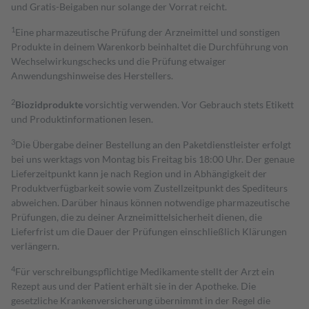
und Gratis-Beigaben nur solange der Vorrat reicht.
1
Eine pharmazeutische Prüfung der Arzneimittel und sonstigen
Produkte in deinem Warenkorb beinhaltet die Durchführung von
Wechselwirkungschecks und die Prüfung etwaiger
Anwendungshinweise des Herstellers.
2
Biozidprodukte
vorsichtig verwenden. Vor Gebrauch stets Etikett
und Produktinformationen lesen.
3
Die Übergabe deiner Bestellung an den Paketdienstleister erfolgt
bei uns werktags von Montag bis Freitag bis 18:00 Uhr. Der genaue
Lieferzeitpunkt kann je nach Region und in Abhängigkeit der
Produktverfügbarkeit sowie vom Zustellzeitpunkt des Spediteurs
abweichen. Darüber hinaus können notwendige pharmazeutische
Prüfungen, die zu deiner Arzneimittelsicherheit dienen, die
Lieferfrist um die Dauer der Prüfungen einschließlich Klärungen
verlängern.
4
Für verschreibungspflichtige Medikamente stellt der Arzt ein
Rezept aus und der Patient erhält sie in der Apotheke. Die
gesetzliche Krankenversicherung übernimmt in der Regel die