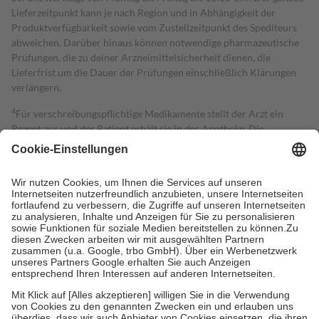
Lieferzeitpunkt kann je nach Region und in Abhängigkeit der
Produktverfügbarkeit sowie vom Zustellzeitpunkt des Spediteurs
abweichen. Darüber hinaus können notwendige pharmazeutische
Prüfungen, die zu deiner Arzneimittelsicherheit dienen, die
Lieferfrist um die Dauer der Prüfungen einschließlich Klärungen
verlängern.
4
Für verschreibungspflichtige Medikamente stellt der Arzt ein
Rezept aus und der Patient erhält sie in der Apotheke. Die
gesetzliche Krankenversicherung übernimmt in der Regel die
Kosten dafür, der Versicherte trägt einen Teil davon als Zuzahlung
mit.
Grundsätzlich leisten Mitglieder Zuzahlungen in Höhe von zehn
Prozent des Abgabepreises,
mindestens
jedoch
fünf Euro
und
höchstens zehn Euro.
Es sind jedoch nie mehr als die tatsächlichen
Kosten der Leistung zu entrichten.
Diese Regeln gelten grundsätzlich auch für Online-Apotheken.
Bei Heilmitteln und häuslicher Krankenpflege beträgt die
Zuzahlung zehn Prozent der Kosten sowie zehn Euro je
Verordnung.
Um das Engagement der Versicherten für ihre eigene Gesundheit zu