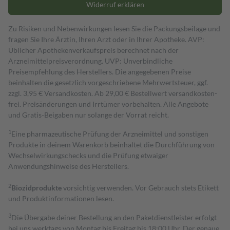
Widerruf erklären
Zu Risiken und Nebenwirkungen lesen Sie die Packungsbeilage und
fragen Sie Ihre Ärztin, Ihren Arzt oder in Ihrer Apotheke. AVP:
Üblicher Apothekenverkaufspreis berechnet nach der
Arzneimittelpreisverordnung. UVP: Unverbindliche
Preisempfehlung des Herstellers. Die angegebenen Preise
beinhalten die gesetzlich vorgeschriebene Mehrwertsteuer, ggf.
zzgl. 3,95 € Versandkosten. Ab 29,00 € Bestell­wert versand­kosten­
frei. Preisänderungen und Irrtümer vorbehalten. Alle Angebote
und Gratis-Beigaben nur solange der Vorrat reicht.
1
Eine pharmazeutische Prüfung der Arzneimittel und sonstigen
Produkte in deinem Warenkorb beinhaltet die Durchführung von
Wechselwirkungschecks und die Prüfung etwaiger
Anwendungshinweise des Herstellers.
2
Biozidprodukte
vorsichtig verwenden. Vor Gebrauch stets Etikett
und Produktinformationen lesen.
3
Die Übergabe deiner Bestellung an den Paketdienstleister erfolgt
bei uns werktags von Montag bis Freitag bis 18:00 Uhr. Der genaue