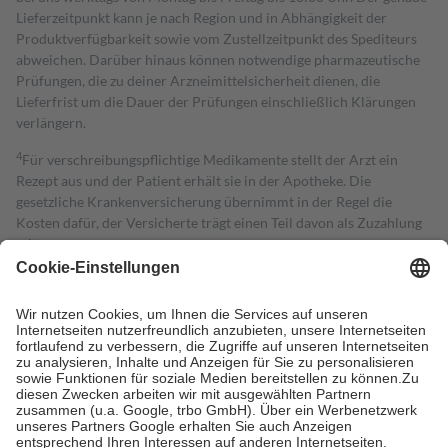
Lieferzeitpunkt kann je nach Region und in Abhängigkeit der
Produktverfügbarkeit sowie vom Zustellzeitpunkt des Spediteurs
abweichen. Darüber hinaus können notwendige pharmazeutische
Prüfungen, die zu deiner Arzneimittelsicherheit dienen, die
Lieferfrist um die Dauer der Prüfungen einschließlich Klärungen
verlängern.
4
Für verschreibungspflichtige Medikamente stellt der Arzt ein
Rezept aus und der Patient erhält sie in der Apotheke. Die
gesetzliche Krankenversicherung übernimmt in der Regel die
Kosten dafür, der Versicherte trägt einen Teil davon als Zuzahlung
mit.
Grundsätzlich leisten Mitglieder Zuzahlungen in Höhe von zehn
Prozent des Abgabepreises,
mindestens
jedoch
fünf Euro
und
höchstens zehn Euro.
Es sind jedoch nie mehr als die tatsächlichen
Kosten der Leistung zu entrichten.
Diese Regeln gelten grundsätzlich auch für Online-Apotheken.
Bei Heilmitteln und häuslicher Krankenpflege beträgt die
Zuzahlung zehn Prozent der Kosten sowie zehn Euro je
Verordnung.
Um das Engagement der Versicherten für ihre eigene Gesundheit zu