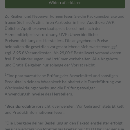
Widerruf erklären
Zu Risiken und Nebenwirkungen lesen Sie die Packungsbeilage und
fragen Sie Ihre Ärztin, Ihren Arzt oder in Ihrer Apotheke. AVP:
Üblicher Apothekenverkaufspreis berechnet nach der
Arzneimittelpreisverordnung. UVP: Unverbindliche
Preisempfehlung des Herstellers. Die angegebenen Preise
beinhalten die gesetzlich vorgeschriebene Mehrwertsteuer, ggf.
zzgl. 3,95 € Versandkosten. Ab 29,00 € Bestell­wert versand­kosten­
frei. Preisänderungen und Irrtümer vorbehalten. Alle Angebote
und Gratis-Beigaben nur solange der Vorrat reicht.
1
Eine pharmazeutische Prüfung der Arzneimittel und sonstigen
Produkte in deinem Warenkorb beinhaltet die Durchführung von
Wechselwirkungschecks und die Prüfung etwaiger
Anwendungshinweise des Herstellers.
2
Biozidprodukte
vorsichtig verwenden. Vor Gebrauch stets Etikett
und Produktinformationen lesen.
3
Die Übergabe deiner Bestellung an den Paketdienstleister erfolgt
bei uns werktags von Montag bis Freitag bis 18:00 Uhr. Der genaue