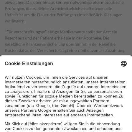
abweichen. Darüber hinaus können notwendige pharmazeutische
Prüfungen, die zu deiner Arzneimittelsicherheit dienen, die
Lieferfrist um die Dauer der Prüfungen einschließlich Klärungen
verlängern.
4
Für verschreibungspflichtige Medikamente stellt der Arzt ein
Rezept aus und der Patient erhält sie in der Apotheke. Die
gesetzliche Krankenversicherung übernimmt in der Regel die
Kosten dafür, der Versicherte trägt einen Teil davon als Zuzahlung
mit.
Grundsätzlich leisten Mitglieder Zuzahlungen in Höhe von zehn
Prozent des Abgabepreises,
mindestens
jedoch
fünf Euro
und
höchstens zehn Euro.
Es sind jedoch nie mehr als die tatsächlichen
Kosten der Leistung zu entrichten.
Diese Regeln gelten grundsätzlich auch für Online-Apotheken.
Bei Heilmitteln und häuslicher Krankenpflege beträgt die
Zuzahlung zehn Prozent der Kosten sowie zehn Euro je
Verordnung.
Um das Engagement der Versicherten für ihre eigene Gesundheit zu
stärken und die besondere Stellung der Familie zu unterstützen,
fallen
keine Zuzahlungen
an bei:
• Kindern und Jugendlichen bis zum vollendeten 18. Lebensjahr