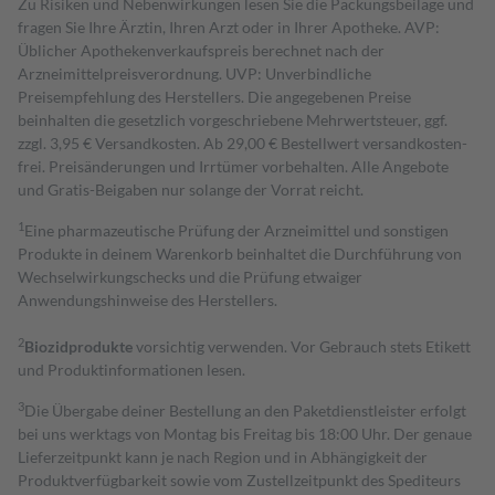
Zu Risiken und Nebenwirkungen lesen Sie die Packungsbeilage und
fragen Sie Ihre Ärztin, Ihren Arzt oder in Ihrer Apotheke. AVP:
Üblicher Apothekenverkaufspreis berechnet nach der
Arzneimittelpreisverordnung. UVP: Unverbindliche
Preisempfehlung des Herstellers. Die angegebenen Preise
beinhalten die gesetzlich vorgeschriebene Mehrwertsteuer, ggf.
zzgl. 3,95 € Versandkosten. Ab 29,00 € Bestell­wert versand­kosten­
frei. Preisänderungen und Irrtümer vorbehalten. Alle Angebote
und Gratis-Beigaben nur solange der Vorrat reicht.
1
Eine pharmazeutische Prüfung der Arzneimittel und sonstigen
Produkte in deinem Warenkorb beinhaltet die Durchführung von
Wechselwirkungschecks und die Prüfung etwaiger
Anwendungshinweise des Herstellers.
2
Biozidprodukte
vorsichtig verwenden. Vor Gebrauch stets Etikett
und Produktinformationen lesen.
3
Die Übergabe deiner Bestellung an den Paketdienstleister erfolgt
bei uns werktags von Montag bis Freitag bis 18:00 Uhr. Der genaue
Lieferzeitpunkt kann je nach Region und in Abhängigkeit der
Produktverfügbarkeit sowie vom Zustellzeitpunkt des Spediteurs