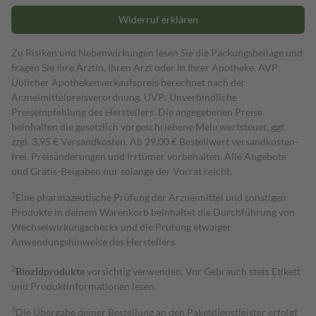
Widerruf erklären
Zu Risiken und Nebenwirkungen lesen Sie die Packungsbeilage und
fragen Sie Ihre Ärztin, Ihren Arzt oder in Ihrer Apotheke. AVP:
Üblicher Apothekenverkaufspreis berechnet nach der
Arzneimittelpreisverordnung. UVP: Unverbindliche
Preisempfehlung des Herstellers. Die angegebenen Preise
beinhalten die gesetzlich vorgeschriebene Mehrwertsteuer, ggf.
zzgl. 3,95 € Versandkosten. Ab 29,00 € Bestell­wert versand­kosten­
frei. Preisänderungen und Irrtümer vorbehalten. Alle Angebote
und Gratis-Beigaben nur solange der Vorrat reicht.
1
Eine pharmazeutische Prüfung der Arzneimittel und sonstigen
Produkte in deinem Warenkorb beinhaltet die Durchführung von
Wechselwirkungschecks und die Prüfung etwaiger
Anwendungshinweise des Herstellers.
2
Biozidprodukte
vorsichtig verwenden. Vor Gebrauch stets Etikett
und Produktinformationen lesen.
3
Die Übergabe deiner Bestellung an den Paketdienstleister erfolgt