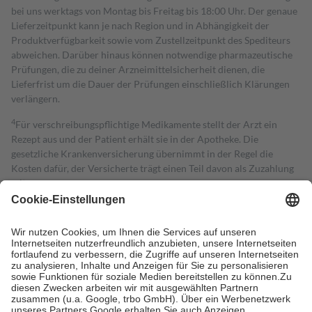
bei uns werktags von Montag bis Freitag bis 18:00 Uhr. Der genaue
Lieferzeitpunkt kann je nach Region und in Abhängigkeit der
Produktverfügbarkeit sowie vom Zustellzeitpunkt des Spediteurs
abweichen. Darüber hinaus können notwendige pharmazeutische
Prüfungen, die zu deiner Arzneimittelsicherheit dienen, die
Lieferfrist um die Dauer der Prüfungen einschließlich Klärungen
verlängern.
4
Für verschreibungspflichtige Medikamente stellt der Arzt ein
Rezept aus und der Patient erhält sie in der Apotheke. Die
gesetzliche Krankenversicherung übernimmt in der Regel die
Kosten dafür, der Versicherte trägt einen Teil davon als Zuzahlung
mit.
Grundsätzlich leisten Mitglieder Zuzahlungen in Höhe von zehn
Prozent des Abgabepreises,
mindestens
jedoch
fünf Euro
und
höchstens zehn Euro.
Es sind jedoch nie mehr als die tatsächlichen
Kosten der Leistung zu entrichten.
Diese Regeln gelten grundsätzlich auch für Online-Apotheken.
Bei Heilmitteln und häuslicher Krankenpflege beträgt die
Zuzahlung zehn Prozent der Kosten sowie zehn Euro je
Verordnung.