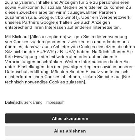
Bei Heilmitteln und häuslicher Krankenpflege beträgt die
Zuzahlung zehn Prozent der Kosten sowie zehn Euro je
Verordnung.
Um das Engagement der Versicherten für ihre eigene Gesundheit zu
stärken und die besondere Stellung der Familie zu unterstützen,
fallen
keine Zuzahlungen
an bei:
• Kindern und Jugendlichen bis zum vollendeten 18. Lebensjahr
mit Ausnahme der Fahrkosten
• Untersuchungen zur Vorsorge und Früherkennung, die von der
GKV getragen werden
• empfohlenen Schutzimpfungen
• Harn- und Blutteststreifen
Wir nutzen Trusted Shops als unabhängigen Dienstleister für die
Einholung von Bewertungen. Trusted Shops hat Maßnahmen
getroffen, um sicherzustellen, dass es sich um echte Bewertungen
handelt. Mehr Informationen findest du hier:
https://help.etrusted.com/hc/de/articles/4419944605341
Einige Bilder und Inhalte wurden unter Zuhilfenahme künstlicher
Intelligenz erstellt.