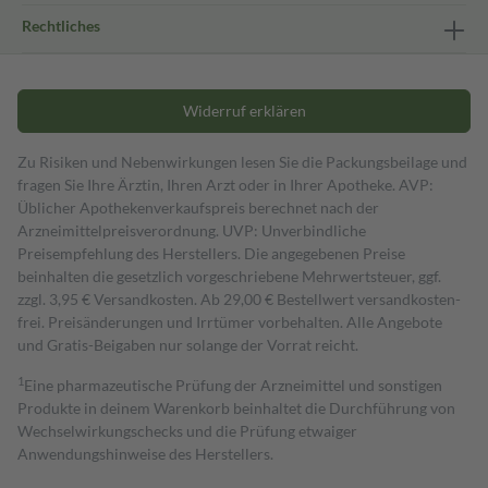
Rechtliches
Widerruf erklären
Zu Risiken und Nebenwirkungen lesen Sie die Packungsbeilage und
fragen Sie Ihre Ärztin, Ihren Arzt oder in Ihrer Apotheke. AVP:
Üblicher Apothekenverkaufspreis berechnet nach der
Arzneimittelpreisverordnung. UVP: Unverbindliche
Preisempfehlung des Herstellers. Die angegebenen Preise
beinhalten die gesetzlich vorgeschriebene Mehrwertsteuer, ggf.
zzgl. 3,95 € Versandkosten. Ab 29,00 € Bestell­wert versand­kosten­
frei. Preisänderungen und Irrtümer vorbehalten. Alle Angebote
und Gratis-Beigaben nur solange der Vorrat reicht.
1
Eine pharmazeutische Prüfung der Arzneimittel und sonstigen
Produkte in deinem Warenkorb beinhaltet die Durchführung von
Wechselwirkungschecks und die Prüfung etwaiger
Anwendungshinweise des Herstellers.