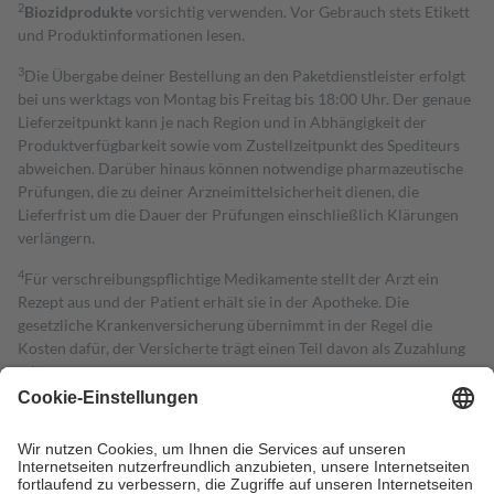
2
Biozidprodukte
vorsichtig verwenden. Vor Gebrauch stets Etikett
und Produktinformationen lesen.
3
Die Übergabe deiner Bestellung an den Paketdienstleister erfolgt
bei uns werktags von Montag bis Freitag bis 18:00 Uhr. Der genaue
Lieferzeitpunkt kann je nach Region und in Abhängigkeit der
Produktverfügbarkeit sowie vom Zustellzeitpunkt des Spediteurs
abweichen. Darüber hinaus können notwendige pharmazeutische
Prüfungen, die zu deiner Arzneimittelsicherheit dienen, die
Lieferfrist um die Dauer der Prüfungen einschließlich Klärungen
verlängern.
4
Für verschreibungspflichtige Medikamente stellt der Arzt ein
Rezept aus und der Patient erhält sie in der Apotheke. Die
gesetzliche Krankenversicherung übernimmt in der Regel die
Kosten dafür, der Versicherte trägt einen Teil davon als Zuzahlung
mit.
Grundsätzlich leisten Mitglieder Zuzahlungen in Höhe von zehn
Prozent des Abgabepreises,
mindestens
jedoch
fünf Euro
und
höchstens zehn Euro.
Es sind jedoch nie mehr als die tatsächlichen
Kosten der Leistung zu entrichten.
Diese Regeln gelten grundsätzlich auch für Online-Apotheken.