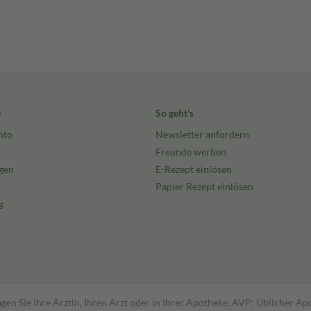
e
So geht's
nto
Newsletter anfordern
Freunde werben
gen
E-Rezept einlösen
Papier Rezept einlösen
g
gen Sie Ihre Ärztin, Ihren Arzt oder in Ihrer Apotheke. AVP: Üblicher A