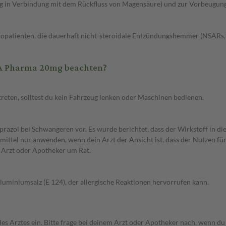
g in Verbindung mit dem Rückfluss von Magensäure) und zur Vorbeugung
atienten, die dauerhaft nicht-steroidale Entzündungshemmer (NSARs, z.
1A Pharma 20mg beachten?
eten, solltest du kein Fahrzeug lenken oder Maschinen bedienen.
razol bei Schwangeren vor. Es wurde berichtet, dass der Wirkstoff in d
eimittel nur anwenden, wenn dein Arzt der Ansicht ist, dass der Nutzen für
n Arzt oder Apotheker um Rat.
uminiumsalz (E 124), der allergische Reaktionen hervorrufen kann.
tes ein. Bitte frage bei deinem Arzt oder Apotheker nach, wenn du dir