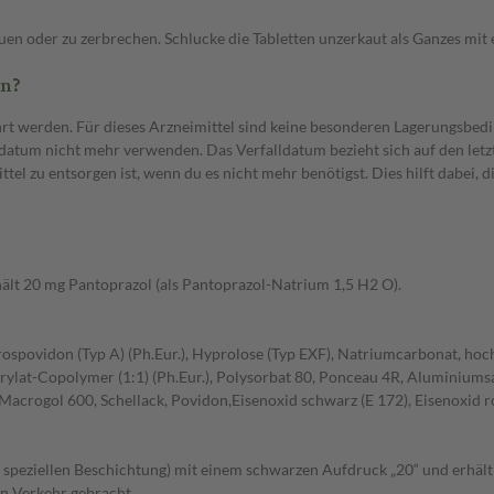
auen oder zu zerbrechen. Schlucke die Tabletten unzerkaut als Ganzes mit
en?
rt werden. Für dieses Arzneimittel sind keine besonderen Lagerungsbedi
tum nicht mehr verwenden. Das Verfalldatum bezieht sich auf den letzt
el zu entsorgen ist, wenn du es nicht mehr benötigst. Dies hilft dabei, 
hält 20 mg Pantoprazol (als Pantoprazol-Natrium 1,5 H2 O).
Crospovidon (Typ A) (Ph.Eur.), Hyprolose (Typ EXF), Natriumcarbonat, hoc
ylat-Copolymer (1:1) (Ph.Eur.), Polysorbat 80, Ponceau 4R, Aluminiumsal
 Macrogol 600, Schellack, Povidon,Eisenoxid schwarz (E 172), Eisenoxid ro
 speziellen Beschichtung) mit einem schwarzen Aufdruck „20“ und erhältli
en Verkehr gebracht.