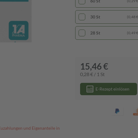
60 St
(0,29 € 
30 St
(0,48 € 
28 St
(0,49 € 
15,46 €
0,28 € / 1 St
E-Rezept einlösen
Zuzahlungen und Eigenanteile in