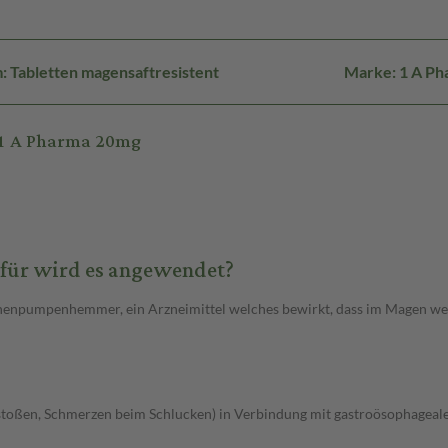
 Tabletten magensaftresistent
Marke: 1 A Ph
-1 A Pharma 20mg
für wird es angewendet?
onenpumpenhemmer, ein Arzneimittel welches bewirkt, dass im Magen wen
oßen, Schmerzen beim Schlucken) in Verbindung mit gastroösophagealer