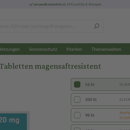
versandkostenfrei
ab 29 € und für E-Rezepte
letzungen
Sonnenschutz
Marken
Themenwelten
Tabletten magensaftresistent
56 St
(0,28 € 
100 St
(0,21 € 
Sparti
98 St
(0,18 € 