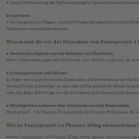
• Langzeitbehandlung der Refluxösophagitis (Speiseröhrenentzündun
Erwachsene:
• Vorbeugung von Magen- und Zwölffingerdarmgeschwüren bei Risikop
Geschwüre verursachen können.
Was musst du vor der Einnahme von Pantoprazol-
● Verkehrstüchtigkeit und das Bedienen von Maschinen
Wenn Nebenwirkungen wie Schwindel oder Sehstörungen bei dir auftr
● Schwangerschaft und Stillzeit
Es liegen keine ausreichenden Daten über die Verwendung von Pantop
Verdacht hast, schwanger zu sein oder stillst, solltest du dieses Arzn
oder das Baby. Bitte frage vor der Einnahme aller Arzneimittel deine
● Wichtige Informationen über bestimmte sonstige Bestandteile
Pantoprazol - 1 A Pharma 20 mg enthält den Farbstoff Ponceau 4R, Al
Wie ist Pantoprazol-1A Pharma 20mg einzunehmen?
Nimm Pantoprazol-1A Pharma 20mg immer genau nach Anweisung des Arz