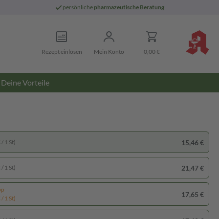
persönliche
pharmazeutische Beratung
Rezept einlösen
Mein Konto
0,00 €
Deine Vorteile
15,46 €
/ 1 St)
21,47 €
/ 1 St)
pp
17,65 €
/ 1 St)