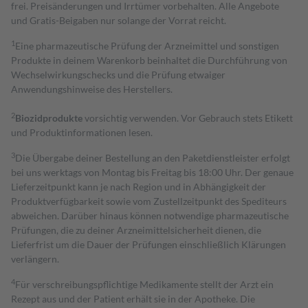
frei. Preisänderungen und Irrtümer vorbehalten. Alle Angebote
und Gratis-Beigaben nur solange der Vorrat reicht.
1
Eine pharmazeutische Prüfung der Arzneimittel und sonstigen
Produkte in deinem Warenkorb beinhaltet die Durchführung von
Wechselwirkungschecks und die Prüfung etwaiger
Anwendungshinweise des Herstellers.
2
Biozidprodukte
vorsichtig verwenden. Vor Gebrauch stets Etikett
und Produktinformationen lesen.
3
Die Übergabe deiner Bestellung an den Paketdienstleister erfolgt
bei uns werktags von Montag bis Freitag bis 18:00 Uhr. Der genaue
Lieferzeitpunkt kann je nach Region und in Abhängigkeit der
Produktverfügbarkeit sowie vom Zustellzeitpunkt des Spediteurs
abweichen. Darüber hinaus können notwendige pharmazeutische
Prüfungen, die zu deiner Arzneimittelsicherheit dienen, die
Lieferfrist um die Dauer der Prüfungen einschließlich Klärungen
verlängern.
4
Für verschreibungspflichtige Medikamente stellt der Arzt ein
Rezept aus und der Patient erhält sie in der Apotheke. Die