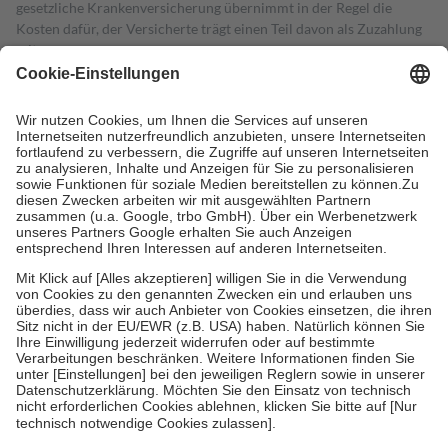
gesetzliche Krankenversicherung übernimmt in der Regel die
Kosten dafür, der Versicherte trägt einen Teil davon als Zuzahlung
mit.
Grundsätzlich leisten Mitglieder Zuzahlungen in Höhe von zehn
Prozent des Abgabepreises,
mindestens
jedoch
fünf Euro
und
höchstens zehn Euro.
Es sind jedoch nie mehr als die tatsächlichen
Kosten der Leistung zu entrichten.
Diese Regeln gelten grundsätzlich auch für Online-Apotheken.
Bei Heilmitteln und häuslicher Krankenpflege beträgt die
Zuzahlung zehn Prozent der Kosten sowie zehn Euro je
Verordnung.
Um das Engagement der Versicherten für ihre eigene Gesundheit zu
stärken und die besondere Stellung der Familie zu unterstützen,
fallen
keine Zuzahlungen
an bei:
• Kindern und Jugendlichen bis zum vollendeten 18. Lebensjahr
mit Ausnahme der Fahrkosten
• Untersuchungen zur Vorsorge und Früherkennung, die von der
GKV getragen werden
• empfohlenen Schutzimpfungen
• Harn- und Blutteststreifen
Wir nutzen Trusted Shops als unabhängigen Dienstleister für die