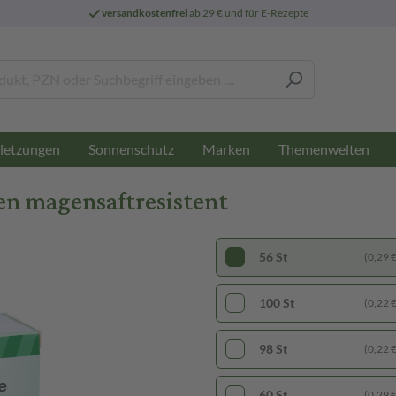
versandkostenfrei
ab 29 € und für E-Rezepte
letzungen
Sonnenschutz
Marken
Themenwelten
en magensaftresistent
56 St
(0,29 € 
100 St
(0,22 € 
98 St
(0,22 € 
60 St
(0,29 € 