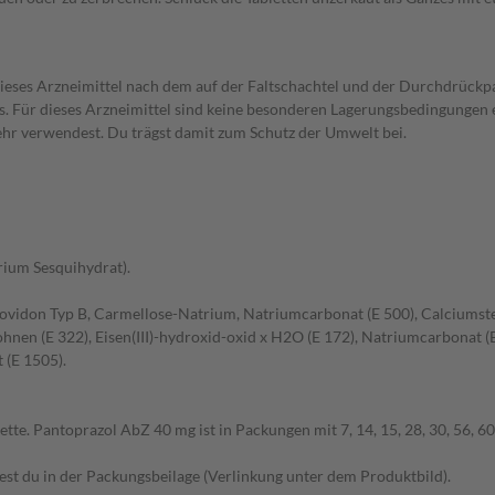
t dieses Arzneimittel nach dem auf der Faltschachtel und der Durchdrü
s. Für dieses Arzneimittel sind keine besonderen Lagerungsbedingungen e
mehr verwendest. Du trägst damit zum Schutz der Umwelt bei.
rium Sesquihydrat).
povidon Typ B, Carmellose-Natrium, Natriumcarbonat (E 500), Calciumstear
hnen (E 322), Eisen(III)-hydroxid-oxid x H2O (E 172), Natriumcarbonat (E
t (E 1505).
ette. Pantoprazol AbZ 40 mg ist in Packungen mit 7, 14, 15, 28, 30, 56, 60
t du in der Packungsbeilage (Verlinkung unter dem Produktbild).