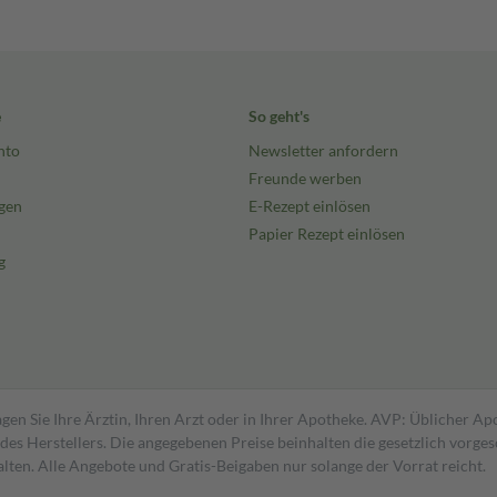
e
So geht's
nto
Newsletter anfordern
Freunde werben
gen
E-Rezept einlösen
Papier Rezept einlösen
g
gen Sie Ihre Ärztin, Ihren Arzt oder in Ihrer Apotheke. AVP: Üblicher A
s Herstellers. Die angegebenen Preise beinhalten die gesetzlich vorgesc
alten. Alle Angebote und Gratis-Beigaben nur solange der Vorrat reicht.