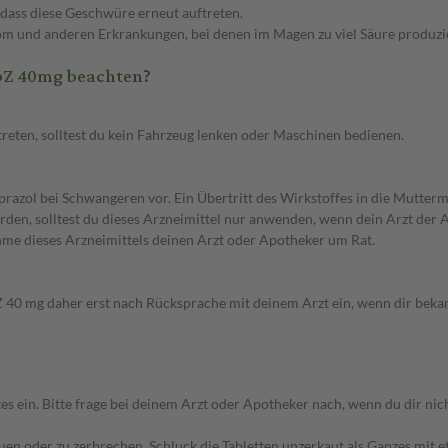
 dass diese Geschwüre erneut auftreten.
m und anderen Erkrankungen, bei denen im Magen zu viel Säure produzi
bZ 40mg beachten?
eten, solltest du kein Fahrzeug lenken oder Maschinen bedienen.
azol bei Schwangeren vor. Ein Übertritt des Wirkstoffes in die Mutterm
en, solltest du dieses Arzneimittel nur anwenden, wenn dein Arzt der Ansi
hme dieses Arzneimittels deinen Arzt oder Apotheker um Rat.
 40 mg daher erst nach Rücksprache mit deinem Arzt ein, wenn dir bekan
n. Bitte frage bei deinem Arzt oder Apotheker nach, wenn du dir nicht
auen oder zu zerbrechen. Schluck die Tabletten unzerkaut als Ganzes mit 