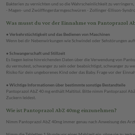
Bakterien zu vernichten und so die Wahrscheinlichkeit zu verringern,
- Magen- und Zwölffingerdarmgeschwüren - Zollinger-Ellison-Syndro
Was musst du vor der Einnahme von Pantoprazol A
● Verkehrstüchtigkeit und das Bedienen von Maschinen
Wenn bei dir Nebenwirkungen wie Schwindel oder Sehstörungen auftr
● Schwangerschaft und Stillzeit
Es liegen keine hinreichenden Daten über die Verwendung von Pantopr
du vermutest, schwanger zu sein oder beabsichtigst, schwanger zu werd
Risiko für dein ungeborenes Kind oder das Baby. Frage vor der Einna
● Wichtige Informationen über bestimmte sonstige Bestandteile
Pantoprazol AbZ 40 mg enthält Maltitol. Bitte nimm Pantoprazol AbZ
Zuckern leidest.
Wie ist Pantoprazol AbZ 40mg einzunehmen?
Nimm Pantoprazol AbZ 40mg immer genau nach Anweisung des Arztes ei
Nimm die Tabletten 1 Stunde vor einer Mahlzeit ein, ohne sie zu zerk