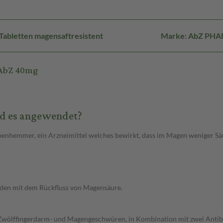
Tabletten magensaftresistent
Marke: AbZ PH
 AbZ 40mg
rd es angewendet?
penhemmer, ein Arzneimittel welches bewirkt, dass im Magen weniger Sä
unden mit dem Rückfluss von Magensäure.
 Zwölffingerdarm- und Magengeschwüren, in Kombination mit zwei Antibiot