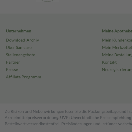
Unternehmen
Meine Apothek
Download-Archiv
Mein Kundenko
Über Sanicare
Mein Merkzettel
Stellenangebote
Meine Bestellun
Partner
Kontakt
Presse
Neuregistrierun
Affiliate Programm
Zu Risiken und Nebenwirkungen lesen Sie die Packungsbeilage und fra
Arzneimittelpreisverordnung. UVP: Unverbindliche Preisempfehlung de
Bestell­wert versand­kosten­frei. Preisänderungen und Irrtümer vorbeh