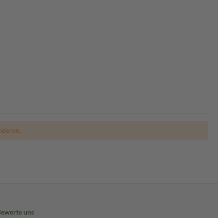
nderen.
Bewerte uns