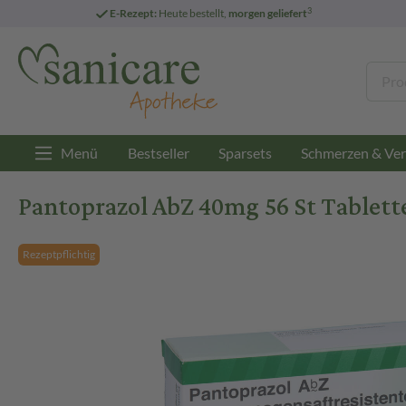
3
E-Rezept:
Heute bestellt,
morgen geliefert
Menü
Bestseller
Sparsets
Schmerzen & Ver
Pantoprazol AbZ 40mg 56 St Tablett
Rezeptpflichtig