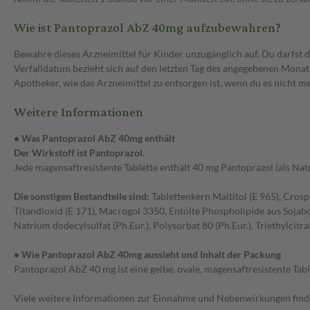
Wie ist Pantoprazol AbZ 40mg aufzubewahren?
Bewahre dieses Arzneimittel für Kinder unzugänglich auf. Du darfs
Verfalldatum bezieht sich auf den letzten Tag des angegebenen Monat
Apotheker, wie das Arzneimittel zu entsorgen ist, wenn du es nicht 
Weitere Informationen
• Was Pantoprazol AbZ 40mg enthält
Der Wirkstoff ist Pantoprazol.
Jede magensaftresistente Tablette enthält 40 mg Pantoprazol (als Nat
Die sonstigen Bestandteile sind:
Tablettenkern Maltitol (E 965), Cros
Titandioxid (E 171), Macrogol 3350, Entölte Phospholipide aus Sojabo
Natrium dodecylsulfat (Ph.Eur.), Polysorbat 80 (Ph.Eur.), Triethylcitra
• Wie Pantoprazol AbZ 40mg aussieht und Inhalt der Packung
Pantoprazol AbZ 40 mg ist eine gelbe, ovale, magensaftresistente Tabl
Viele weitere Informationen zur Einnahme und Nebenwirkungen findes