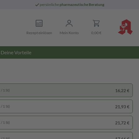
persönliche
pharmazeutische Beratung
Rezept einlösen
Mein Konto
0,00 €
Deine Vorteile
16,22 €
/ 1 St)
21,93 €
/ 1 St)
21,72 €
/ 1 St)
17,66 €
/ 1 St)