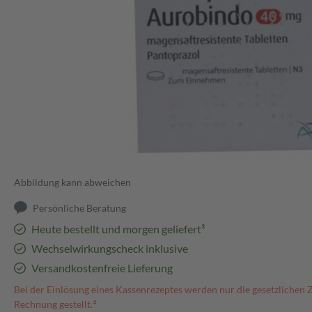
Abbildung kann abweichen
Persönliche Beratung
Heute bestellt und morgen geliefert³
Wechselwirkungscheck inklusive
Versandkostenfreie Lieferung
Bei der Einlösung eines Kassenrezeptes werden nur die gesetzlichen 
Rechnung gestellt.⁴