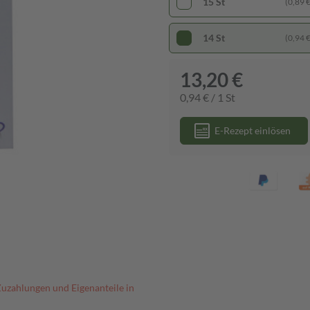
15 St
(0,89 € 
14 St
(0,94 € 
13,20 €
0,94 € / 1 St
E-Rezept einlösen
Zuzahlungen und Eigenanteile in