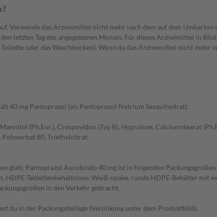
n?
auf. Verwende das Arzneimittel nicht mehr nach dem auf dem Umkarton 
f den letzten Tag des angegebenen Monats. Für dieses Arzneimittel in Bli
ie Toilette oder das Waschbecken). Wenn du das Arzneimittel nicht mehr v
hält 40 mg Pantoprazol (als Pantoprazol-Natrium Sesquihydrat).
Mannitol (Ph.Eur.), Crospovidon (Typ B), Hyprolose, Calciumstearat (Ph.
Polysorbat 80, Triethylcitrat.
Seiten glatt. Pantoprazol Aurobindo 40 mg ist in folgenden Packungsgrö
etten. HDPE-Tablettenbehältnisse: Weiß-opake, runde HDPE-Behälter mit 
Packungsgrößen in den Verkehr gebracht.
t du in der Packungsbeilage (Verlinkung unter dem Produktbild).