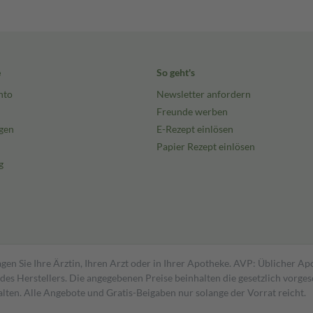
e
So geht's
nto
Newsletter anfordern
Freunde werben
gen
E-Rezept einlösen
Papier Rezept einlösen
g
gen Sie Ihre Ärztin, Ihren Arzt oder in Ihrer Apotheke. AVP: Üblicher A
s Herstellers. Die angegebenen Preise beinhalten die gesetzlich vorgesc
alten. Alle Angebote und Gratis-Beigaben nur solange der Vorrat reicht.