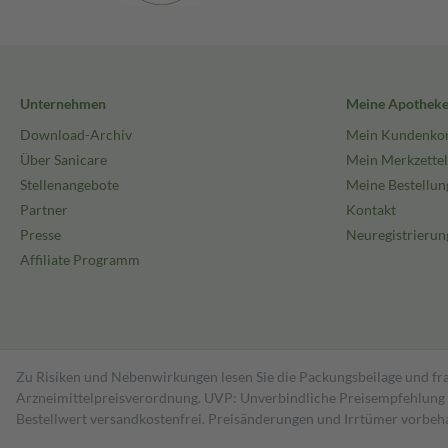
Unternehmen
Meine Apothek
Download-Archiv
Mein Kundenko
Über Sanicare
Mein Merkzettel
Stellenangebote
Meine Bestellun
Partner
Kontakt
Presse
Neuregistrierun
Affiliate Programm
Zu Risiken und Nebenwirkungen lesen Sie die Packungsbeilage und fra
Arzneimittelpreisverordnung. UVP: Unverbindliche Preisempfehlung de
Bestell­wert versand­kosten­frei. Preisänderungen und Irrtümer vorbeh