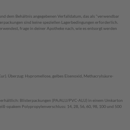
und dem Behältnis angegebenen Verfalldatum, das als "verwendbar
sterpackungen sind keine speziellen Lagerbedingungen erforderlich.
erwendest, frage in deiner Apotheke nach, wie es entsorgt werden
Eur). Überzug: Hypromellose, gelbes Eisenoxid, Methacrylsäure-
ßen erhältlich: Blisterpackungen (PA/ALU/PVC-ALU) in einem Umkarton
weiß-opakem Polypropylenverschluss: 14, 28, 56, 60, 98, 100 und 500