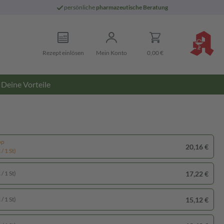
persönliche
pharmazeutische Beratung
Rezept einlösen
Mein Konto
0,00 €
Deine Vorteile
pp
20,16 €
/ 1 St)
17,22 €
/ 1 St)
15,12 €
/ 1 St)