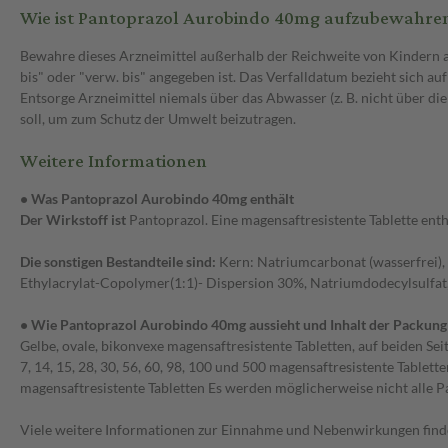
Wie ist Pantoprazol Aurobindo 40mg aufzubewahre
Bewahre dieses Arzneimittel außerhalb der Reichweite von Kindern 
bis" oder "verw. bis" angegeben ist. Das Verfalldatum bezieht sich au
Entsorge Arzneimittel niemals über das Abwasser (z. B. nicht über d
soll, um zum Schutz der Umwelt beizutragen.
Weitere Informationen
• Was Pantoprazol Aurobindo 40mg enthält
Der Wirkstoff ist
Pantoprazol. Eine magensaftresistente Tablette ent
Die sonstigen Bestandteile sind:
Kern: Natriumcarbonat (wasserfrei), 
Ethylacrylat-Copolymer(1:1)- Dispersion 30%, Natriumdodecylsulfat, 
• Wie Pantoprazol Aurobindo 40mg aussieht und Inhalt der Packung
Gelbe, ovale, bikonvexe magensaftresistente Tabletten, auf beiden 
7, 14, 15, 28, 30, 56, 60, 98, 100 und 500 magensaftresistente Tabl
magensaftresistente Tabletten Es werden möglicherweise nicht alle 
Viele weitere Informationen zur Einnahme und Nebenwirkungen findes