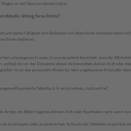
 Magen zu viel Säure produziert wird.
urobindo 40mg beachten?
eit und deine Fähigkeit zum Bedienen von Maschinen normalerweise nic
Maschinen bedienen.
l bei schwangeren Frauen. Es wurde jedoch berichtet, dass der Wirkstof
n, solltest du vor der Einnahme dieses Arzneimittels deinen Arzt oder Ap
größer ist als das potenzielle Risiko für dein ungeborenes Kind oder dein
ensaftresistente Tablette, d. h. es ist nahezu „natriumfrei“.
tes ein. Bitte frage bei deinem Arzt oder Apotheker nach, wenn du dir
e sie zu zerkauen oder zu zerbrechen. Schlucke die Tabletten unzerkaut a