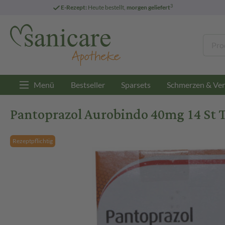
3
E-Rezept:
Heute bestellt,
morgen geliefert
Menü
Bestseller
Sparsets
Schmerzen & Ver
Pantoprazol Aurobindo 40mg 14 St T
Rezeptpflichtig