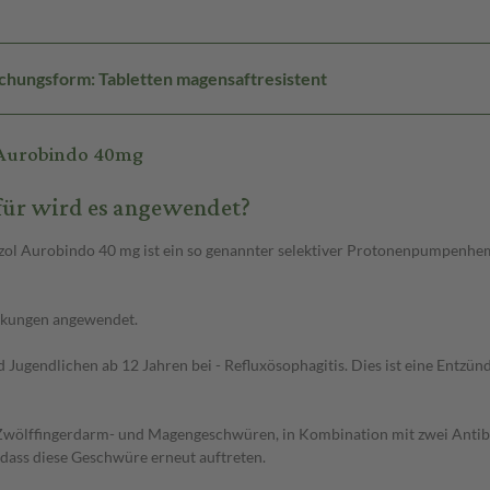
chungsform: Tabletten magensaftresistent
 Aurobindo 40mg
für wird es angewendet?
zol Aurobindo 40 mg ist ein so genannter selektiver Protonenpumpenhem
nkungen angewendet.
ugendlichen ab 12 Jahren bei - Refluxösophagitis. Dies ist eine Entzü
 Zwölffingerdarm- und Magengeschwüren, in Kombination mit zwei Antibiot
 dass diese Geschwüre erneut auftreten.