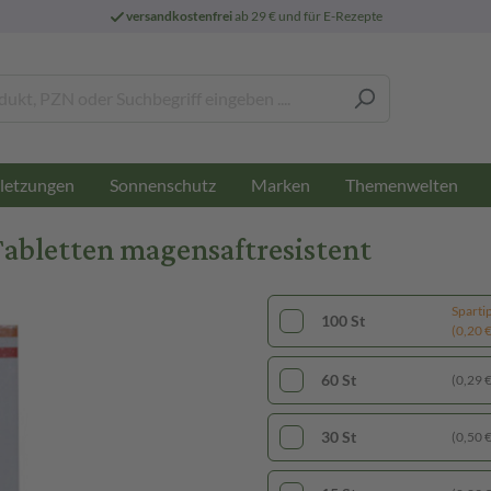
versandkostenfrei
ab 29 € und für E-Rezepte
letzungen
Sonnenschutz
Marken
Themenwelten
abletten magensaftresistent
Sparti
100 St
(0,20 € 
60 St
(0,29 € 
30 St
(0,50 € 