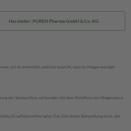
Hersteller: PUREN Pharma GmbH & Co. KG
mer, ein Arzneimittel, welches bewirkt, dass im Magen weniger
ndung der Speiseröhre, verbunden mit dem Rückfluss von Magensäure.
ika (Eradikationstherapie). Das Ziel dieser Behandlung ist es, die